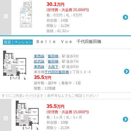
30.1
万
円
(管理費・共益費 25,000円)
敷：0万円｜礼：0万円
所在階：14階
間取り：1LDK
面積：41.32㎡
Ｂｅｌｌｅ Ｖｕｅ 千代田飯田橋
賃貸｜マンション
東西線
「
飯田橋
」駅 徒歩3分
総武線
「
飯田橋
」駅 徒歩7分
東西線
「
九段下
」駅 徒歩5分
東京都
千代田区
飯田橋
１丁目１２-４
35.5
万円
築年数：築5年 ｜募集中：
1室
階数：12階建
すぐにご内見いただけます！条件等なんでもご相談ください！
35.5
万
円
(管理費・共益費 15,000円)
敷：1ヶ月｜礼：1ヶ月
所在階：10階
間取り：2LDK