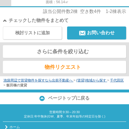
面積：56.14㎡
該当公開件数
2
棟 空き数
4
件
1-2
棟表示
チェックした物件をまとめて
検討リストに追加
お問い合わせ
さらに条件を絞り込む
物件リクエスト
池袋周辺で賃貸物件を探すなら出前不動産へ
>
(賃貸)地域から探す
>
千代田区
>
飯田橋の賃貸
ページトップに戻る
営業時間:9:30～20:30
定休日:年中無休(GW、夏季、年末年始等の特定日を除く)
ホーム