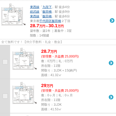
東西線
「
九段下
」駅 徒歩4分
総武線
「
飯田橋
」駅 徒歩9分
東西線
「
飯田橋
」駅 徒歩6分
東京都
千代田区
飯田橋
２丁目
28.7
30.1
万円～
万円
築年数：築1年 ｜募集中：
3室
階数：14階建
全て無料です！【仲介手数料・礼金・敷金】
28.7
万
円
(管理費・共益費 25,000円)
敷：0万円｜礼：0万円
所在階：11階
間取り：1LDK＋1S(納戸)
面積：41.32㎡
29
万
円
(管理費・共益費 25,000円)
敷：0ヶ月｜礼：0ヶ月
所在階：11階
間取り：1LDK
面積：41.53㎡