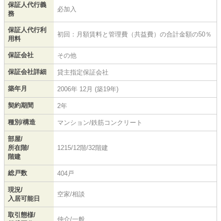
保証人代行義
必加入
務
保証人代行利
初回：月額賃料と管理費（共益費）の合計金額の50％
用料
保証会社
その他
保証会社詳細
貸主指定保証会社
築年月
2006年 12月 (築19年)
契約期間
2年
種別/構造
マンション/鉄筋コンクリート
部屋/
所在階/
1215/12階/32階建
階建
総戸数
404戸
現況/
空家/相談
入居可能日
取引態様/
仲介/一般