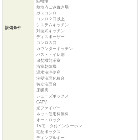
駐輪場
敷地内ごみ置き場
ガスコンロ
コンロ２口以上
システムキッチン
設備条件
対面式キッチン
ディスポーザー
コンロ３口
カウンターキッチン
バス・トイレ別
追焚機能浴室
浴室乾燥機
温水洗浄便座
洗髪洗面化粧台
独立洗面台
床暖房
シューズボックス
CATV
光ファイバー
ネット使用料無料
オートロック
TVモニタ付インターホン
宅配ボックス
ディンプルキー