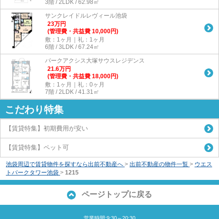
3階 / 2LDK / 62.98㎡
サンクレイドルレヴィール池袋
23
万
円
(管理費・共益費 10,000円)
敷：1ヶ月｜礼：1ヶ月
6階 / 3LDK / 67.24㎡
パークアクシス大塚サウスレジデンス
21.6
万
円
(管理費・共益費 18,000円)
敷：1ヶ月｜礼：0ヶ月
7階 / 2LDK / 41.31㎡
こだわり特集
【賃貸特集】初期費用が安い
【賃貸特集】ペット可
池袋周辺で賃貸物件を探すなら出前不動産へ
>
出前不動産の物件一覧
>
ウエス
トパークタワー池袋
>
1215
ページトップに戻る
営業時間:9:30～20:30