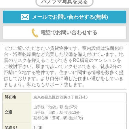
パノラマ写真を見る
メールでお問い合わせする(無料)
電話でお問い合わせする
ぜひご覧いただきたい賃貸物件です。室内設備は洗面化粧
台・浴室乾燥機など充実した設備を備え付けています。地
震のリスクを抑えることができるRC構造のマンションを
ご検討下さい。駅まで歩いてアクセスできる、徒歩2分の
距離に立地する物件です。住まいに関する情報を数多く提
供しております。より自分に適した住まい選びをしていき
ましょう。私たちもサポート致します。
所在地
東京都
豊島区
西池袋
３丁目21-13
山手線
「
池袋
」駅 徒歩2分
交通
山手線
「
目白
」駅 徒歩13分
副都心線
「
要町
」駅 徒歩10分
間取り/
1LDK