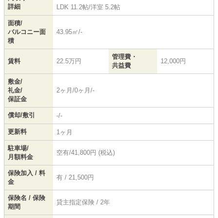
詳細
LDK 11.2帖
/
洋室 5.2帖
面積/
バルコニー面
43.95㎡/-
積
管理費・
賃料
22.5万円
12,000円
共益費
敷金/
礼金/
2ヶ月/0ヶ月/-
保証金
償却/敷引
-/-
更新料
1ヶ月
駐車場/
空有/41,800円 (税込)
月額料金
保険加入 / 料
有 / 21,500円
金
保険名 / 保険
貸主指定保険 / 2年
期間