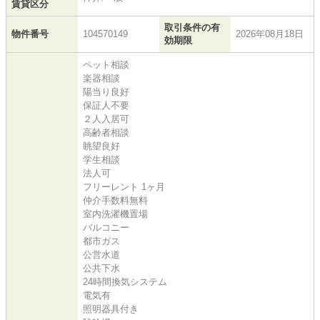
賃貸区分
取引条件の有
物件番号
104570149
2026年08月18日
効期限
ペット相談
楽器相談
陽当り良好
保証人不要
２人入居可
高齢者相談
眺望良好
学生相談
法人可
フリーレント 1ヶ月
仲介手数料無料
室内洗濯機置場
バルコニー
都市ガス
公営水道
公共下水
24時間換気システム
電気有
照明器具付き