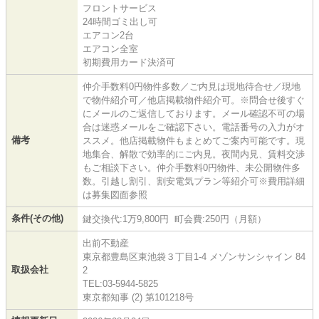
フロントサービス
24時間ゴミ出し可
エアコン2台
エアコン全室
初期費用カード決済可
仲介手数料0円物件多数／ご内見は現地待合せ／現地
で物件紹介可／他店掲載物件紹介可。※問合せ後すぐ
にメールのご返信しております。メール確認不可の場
合は迷惑メールをご確認下さい。電話番号の入力がオ
備考
ススメ。他店掲載物件もまとめてご案内可能です。現
地集合、解散で効率的にご内見。夜間内見、賃料交渉
もご相談下さい。仲介手数料0円物件、未公開物件多
数。引越し割引、割安電気プラン等紹介可※費用詳細
は募集図面参照
条件(その他)
鍵交換代:1万9,800円 町会費:250円（月額）
出前不動産
東京都豊島区東池袋３丁目1-4 メゾンサンシャイン 84
取扱会社
2
TEL:03-5944-5825
東京都知事 (2) 第101218号