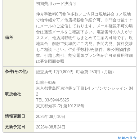
初期費用カード決済可
仲介手数料0円物件多数／ご内見は現地待合せ／現地
で物件紹介可／他店掲載物件紹介可。※問合せ後すぐ
にメールのご返信しております。メール確認不可の場
合は迷惑メールをご確認下さい。電話番号の入力がオ
備考
ススメ。他店掲載物件もまとめてご案内可能です。現
地集合、解散で効率的にご内見。夜間内見、賃料交渉
もご相談下さい。仲介手数料0円物件、未公開物件多
数。引越し割引、割安電気プラン等紹介可※費用詳細
は募集図面参照
条件(その他)
鍵交換代:1万9,800円 町会費:250円（月額）
出前不動産
東京都豊島区東池袋３丁目1-4 メゾンサンシャイン 84
取扱会社
2
TEL:03-5944-5825
東京都知事 (2) 第101218号
情報更新日
2026年08月10日
更新予定日
2026年08月24日
情報の見方