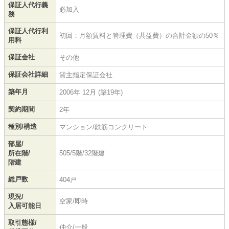
保証人代行義
必加入
務
保証人代行利
初回：月額賃料と管理費（共益費）の合計金額の50％
用料
保証会社
その他
保証会社詳細
貸主指定保証会社
築年月
2006年 12月 (築19年)
契約期間
2年
種別/構造
マンション/鉄筋コンクリート
部屋/
所在階/
505/5階/32階建
階建
総戸数
404戸
現況/
空家/即時
入居可能日
取引態様/
仲介/一般