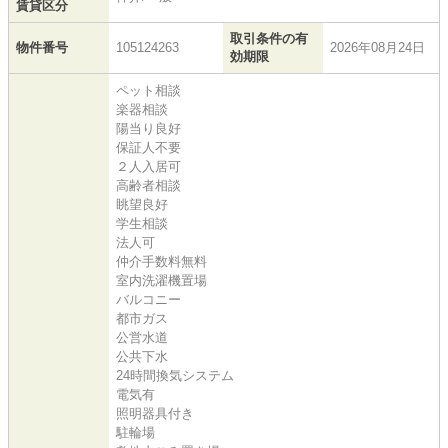
賃貸区分
取引条件の有
物件番号
105124263
2026年08月24日
効期限
ペット相談
楽器相談
陽当り良好
保証人不要
２人入居可
高齢者相談
眺望良好
学生相談
法人可
仲介手数料無料
室内洗濯機置場
バルコニー
都市ガス
公営水道
公共下水
24時間換気システム
電気有
照明器具付き
駐輪場