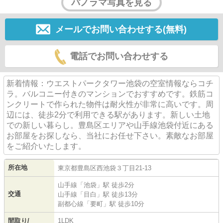
パノラマ写真を見る
メールでお問い合わせする(無料)
電話でお問い合わせする
新着情報：ウエストパークタワー池袋の空室情報ならコチ
ラ。バルコニー付きのマンションでおすすめです。鉄筋コ
ンクリートで作られた物件は耐火性が非常に高いです。周
辺には、徒歩2分で利用できる駅があります。新しい土地
での新しい暮らし。豊島区エリアや山手線池袋付近にある
お部屋をお探しなら、当社にお任せ下さい。素敵なお部屋
をご紹介いたします。
所在地
東京都
豊島区
西池袋
３丁目21-13
山手線
「
池袋
」駅 徒歩2分
交通
山手線
「
目白
」駅 徒歩13分
副都心線
「
要町
」駅 徒歩10分
間取り/
1LDK