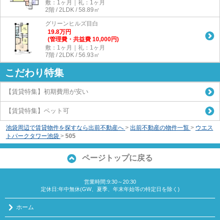
敷：1ヶ月｜礼：1ヶ月
2階 / 2LDK / 58.89㎡
グリーンヒルズ目白
19.8
万
円
(管理費・共益費 10,000円)
敷：1ヶ月｜礼：1ヶ月
7階 / 2LDK / 56.93㎡
こだわり特集
【賃貸特集】初期費用が安い
【賃貸特集】ペット可
池袋周辺で賃貸物件を探すなら出前不動産へ
>
出前不動産の物件一覧
>
ウエス
トパークタワー池袋
>
505
ページトップに戻る
営業時間:9:30～20:30
定休日:年中無休(GW、夏季、年末年始等の特定日を除く)
ホーム