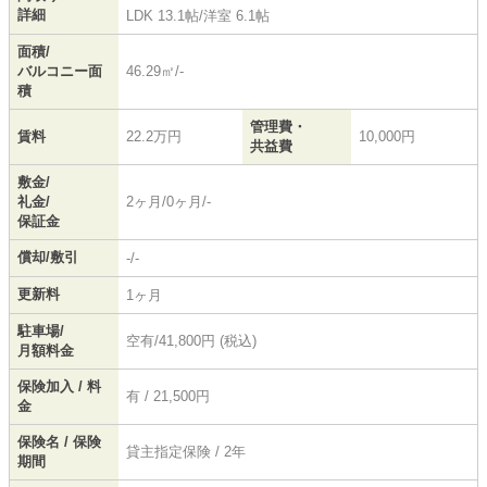
詳細
LDK 13.1帖
/
洋室 6.1帖
面積/
バルコニー面
46.29㎡/-
積
管理費・
賃料
22.2万円
10,000円
共益費
敷金/
礼金/
2ヶ月/0ヶ月/-
保証金
償却/敷引
-/-
更新料
1ヶ月
駐車場/
空有/41,800円 (税込)
月額料金
保険加入 / 料
有 / 21,500円
金
保険名 / 保険
貸主指定保険 / 2年
期間