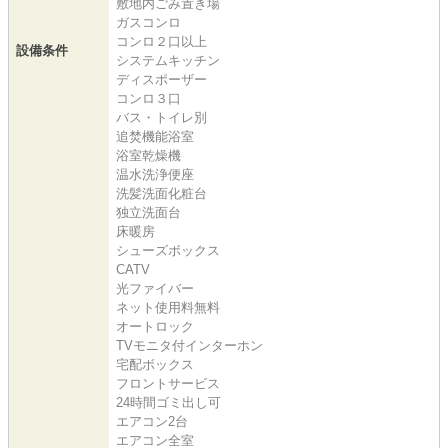
敷地内ごみ置き場
ガスコンロ
コンロ２口以上
設備条件
システムキッチン
ディスポーザー
コンロ３口
バス・トイレ別
追焚機能浴室
浴室乾燥機
温水洗浄便座
洗髪洗面化粧台
独立洗面台
床暖房
シューズボックス
CATV
光ファイバー
ネット使用料無料
オートロック
TVモニタ付インターホン
宅配ボックス
フロントサービス
24時間ゴミ出し可
エアコン2台
エアコン全室