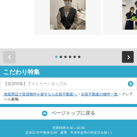
前
こだわり特集
【賃貸特集】ファミリー／カップル
池袋周辺で賃貸物件を探すなら出前不動産へ
>
出前不動産の物件一覧
>
クレア
ール巣鴨
ページトップに戻る
営業時間:9:30～20:30
定休日:年中無休(GW、夏季、年末年始等の特定日を除く)