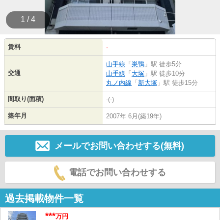
1 / 4
賃料
-
山手線
「
巣鴨
」駅 徒歩5分
交通
山手線
「
大塚
」駅 徒歩10分
丸ノ内線
「
新大塚
」駅 徒歩15分
間取り(面積)
-(-)
築年月
2007年 6月(築19年)
メールでお問い合わせする(無料)
電話でお問い合わせする
過去掲載物件一覧
***
万円