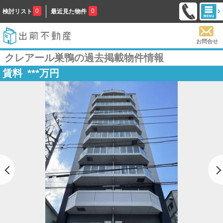
0
0
検討リスト
最近見た物件
お問合せ
クレアール巣鴨の過去掲載物件情報
賃料
***
万円