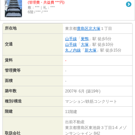
(管理費・共益費 ***円)
敷：***｜礼：***
6階 / *** / ***
所在地
東京都
豊島区
北大塚
１丁目
山手線
「
巣鴨
」駅 徒歩5分
交通
山手線
「
大塚
」駅 徒歩10分
丸ノ内線
「
新大塚
」駅 徒歩15分
賃料
-
管理費等
-
面積
-
築年数
2007年 6月 (築19年)
種別/構造
マンション/鉄筋コンクリート
階建
11階建
出前不動産
東京都豊島区東池袋３丁目1-4 メゾ
取扱会社
ンサンシャイン 842