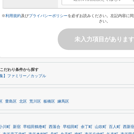
※
利用規約
及び
プライバシーポリシー
を必ずお読みください。左記内容に同
さい。
未入力項目がありま
こだわり条件から探す
集】ファミリー／カップル
区
豊島区
北区
荒川区
板橋区
練馬区
小川町
新宿
早稲田鶴巻町
西落合
早稲田町
余丁町
山吹町
百人町
西新