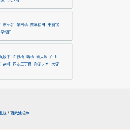
良町
荒木町
宿
市ケ谷
飯田橋
西早稲田
東新宿
早稲田
九段下
面影橋
曙橋
新大塚
白山
原
麹町
四谷三丁目
御茶ノ水
大塚
北線
/
西武池袋線