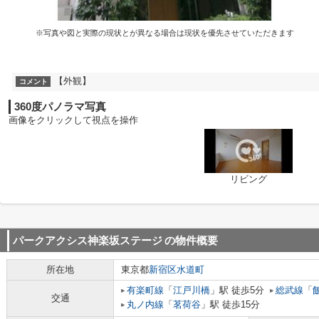
※写真や図と実際の現状とが異なる場合は現状を優先させていただきます
【外観】
コメント
360度パノラマ写真
画像をクリックして視点を操作
リビング
パークアクシス神楽坂ステージ
の物件概要
所在地
東京都
新宿区
水道町
有楽町線
「
江戸川橋
」駅 徒歩5分
総武線
「
交通
丸ノ内線
「
茗荷谷
」駅 徒歩15分