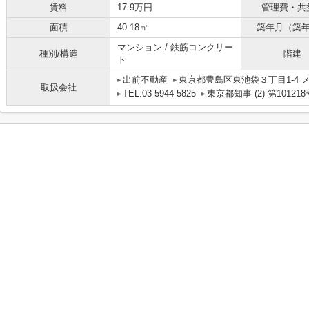
賃料
17.9万円
管理費・共
面積
40.18㎡
築年月（築
マンション / 鉄筋コンクリー
種別/構造
階建
ト
出前不動産
東京都豊島区東池袋３丁目1-4 メ
取扱会社
TEL:03-5944-5825
東京都知事 (2) 第101218