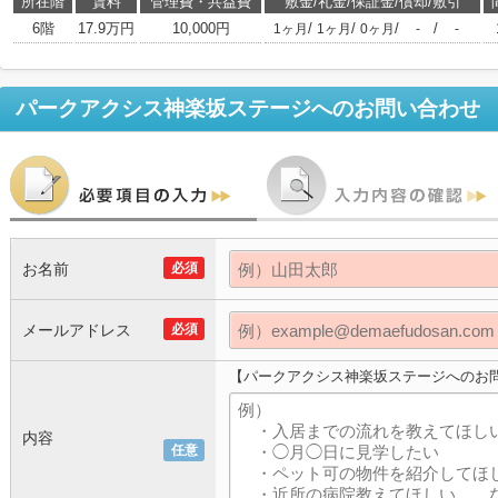
所在階
賃料
管理費・共益費
敷金/礼金/保証金/償却/敷引
6階
17.9万円
10,000円
/
/
/
/
1ヶ月
1ヶ月
0ヶ月
-
-
パークアクシス神楽坂ステージ
へのお問い合わせ
お名前
必須
メールアドレス
必須
【パークアクシス神楽坂ステージへのお
内容
任意