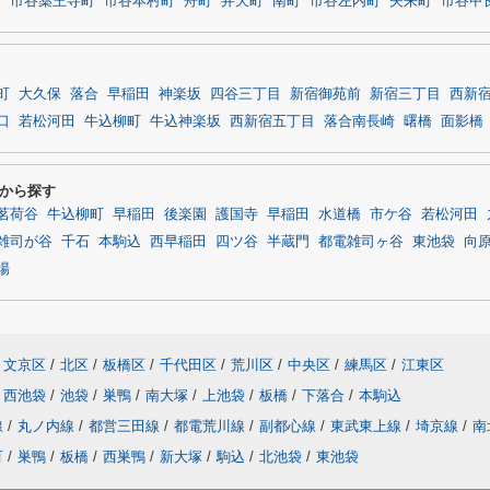
町
市谷薬王寺町
市谷本村町
舟町
弁天町
南町
市谷左内町
矢来町
市谷甲
町
大久保
落合
早稲田
神楽坂
四谷三丁目
新宿御苑前
新宿三丁目
西新
口
若松河田
牛込柳町
牛込神楽坂
西新宿五丁目
落合南長崎
曙橋
面影橋
から探す
茗荷谷
牛込柳町
早稲田
後楽園
護国寺
早稲田
水道橋
市ケ谷
若松河田
雑司が谷
千石
本駒込
西早稲田
四ツ谷
半蔵門
都電雑司ヶ谷
東池袋
向
場
文京区
/
北区
/
板橋区
/
千代田区
/
荒川区
/
中央区
/
練馬区
/
江東区
西池袋
/
池袋
/
巣鴨
/
南大塚
/
上池袋
/
板橋
/
下落合
/
本駒込
線
/
丸ノ内線
/
都営三田線
/
都電荒川線
/
副都心線
/
東武東上線
/
埼京線
/
南
町
/
巣鴨
/
板橋
/
西巣鴨
/
新大塚
/
駒込
/
北池袋
/
東池袋