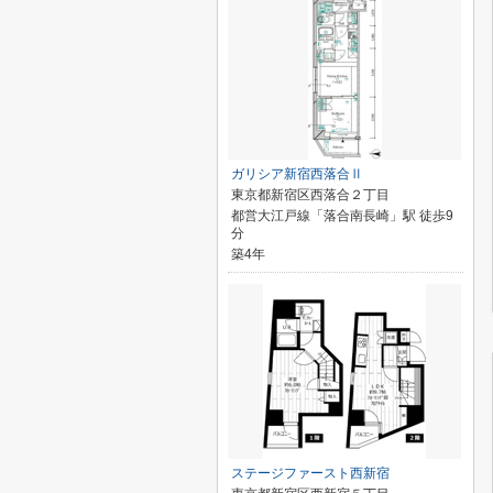
ガリシア新宿西落合Ⅱ
東京都新宿区西落合２丁目
都営大江戸線「落合南長崎」駅 徒歩9
分
築4年
ステージファースト西新宿