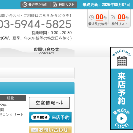
最終更新：2026年08月07日
00
00
件
件
最近見た物件
検討リスト
営業時間：9:30～20:30
(GW、夏季、年末年始等の特定日を除く)
建物
空室情報へ
22年
階建
筋コンクリート