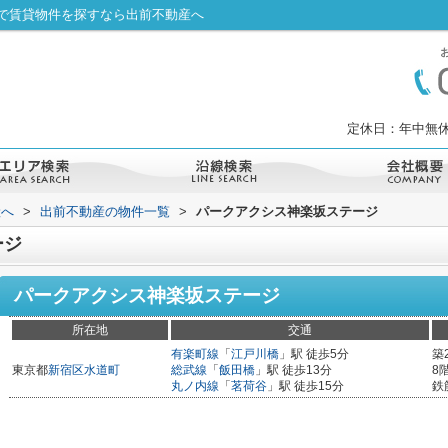
で賃貸物件を探すなら出前不動産へ
定休日：年中無休
産へ
>
出前不動産の物件一覧
>
パークアクシス神楽坂ステージ
ージ
パークアクシス神楽坂ステージ
所在地
交通
有楽町線
「
江戸川橋
」駅 徒歩5分
築
東京都
新宿区
水道町
総武線
「
飯田橋
」駅 徒歩13分
8
丸ノ内線
「
茗荷谷
」駅 徒歩15分
鉄