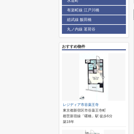
水道町
有楽町線 江戸川橋
総武線 飯田橋
丸ノ内線 茗荷谷
おすすめ物件
レジディア市谷薬王寺
東京都新宿区市谷薬王寺町
都営新宿線「曙橋」駅 徒歩6分
築18年