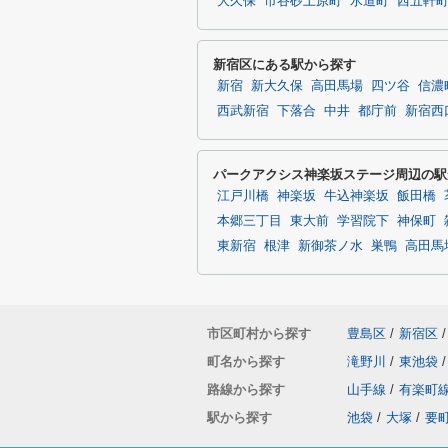
大久保
市谷砂土原町
水道町
西五軒
新宿区にある駅から探す
新宿
新大久保
高田馬場
四ツ谷
信濃
西武新宿
下落合
中井
都庁前
新宿西
パークアクシス神楽坂ステージ周辺の駅
江戸川橋
神楽坂
牛込神楽坂
飯田橋
本郷三丁目
東大前
学習院下
神保町
東新宿
根津
新御茶ノ水
巣鴨
高田馬
市区町村から探す
豊島区
/
新宿区
/
町名から探す
滝野川
/
東池袋
/
路線から探す
山手線
/
有楽町
駅から探す
池袋
/
大塚
/
要