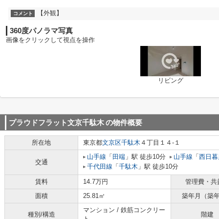
【外観】
コメント
360度パノラマ写真
画像をクリックして視点を操作
リビング
プラウドフラット文京千駄木
の物件概要
所在地
東京都
文京区
千駄木
４丁目１４-１
山手線
「
田端
」駅 徒歩10分
山手線
「
西日暮
交通
千代田線
「
千駄木
」駅 徒歩10分
賃料
14.7万円
管理費・共
面積
25.81㎡
築年月（築
マンション / 鉄筋コンクリー
種別/構造
階建
ト