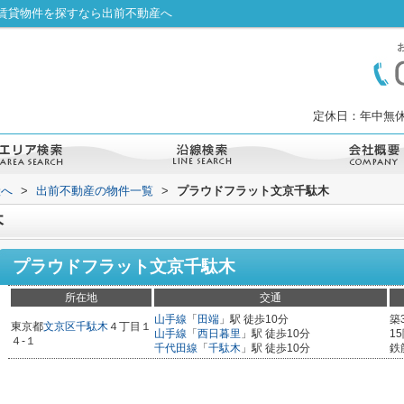
賃貸物件を探すなら出前不動産へ
定休日：年中無休
産へ
>
出前不動産の物件一覧
>
プラウドフラット文京千駄木
木
プラウドフラット文京千駄木
所在地
交通
山手線
「
田端
」駅 徒歩10分
築
東京都
文京区
千駄木
４丁目１
山手線
「
西日暮里
」駅 徒歩10分
1
４-１
千代田線
「
千駄木
」駅 徒歩10分
鉄