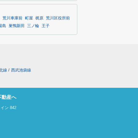
荒川車庫前
町屋
梶原
荒川区役所前
湯島
巣鴨新田
三ノ輪
王子
北線
/
西武池袋線
不動産へ
ン 842