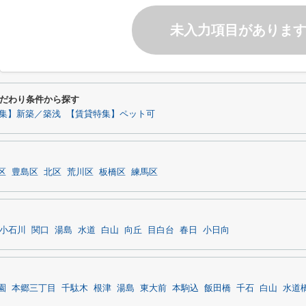
未入力項目がありま
だわり条件から探す
集】新築／築浅
【賃貸特集】ペット可
区
豊島区
北区
荒川区
板橋区
練馬区
小石川
関口
湯島
水道
白山
向丘
目白台
春日
小日向
園
本郷三丁目
千駄木
根津
湯島
東大前
本駒込
飯田橋
千石
白山
水道