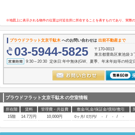
※地図上に表示される物件の位置は付近住所に所在することを表すものであり、実際
プラウドフラット文京千駄木
へのお問い合わせは
出前不動産まで
03-5944-5825
〒170-0013
東京都豊島区東池袋３丁目
9:30～20:30 定休日:年中無休(GW、夏季、年末年始等の特定
プラウドフラット文京千駄木
の空室情報
所在階
賃料
管理費・共益費
敷金/礼金/保証金/償却/敷引
15階
14.7万円
10,000円
/
/
/
/
0ヶ月
0万円
-
-
-