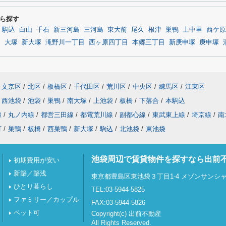
ら探す
駒込
白山
千石
新三河島
三河島
東大前
尾久
根津
巣鴨
上中里
西ケ原
園
大塚
新大塚
滝野川一丁目
西ヶ原四丁目
本郷三丁目
新庚申塚
庚申塚
文京区
/
北区
/
板橋区
/
千代田区
/
荒川区
/
中央区
/
練馬区
/
江東区
西池袋
/
池袋
/
巣鴨
/
南大塚
/
上池袋
/
板橋
/
下落合
/
本駒込
線
/
丸ノ内線
/
都営三田線
/
都電荒川線
/
副都心線
/
東武東上線
/
埼京線
/
南
町
/
巣鴨
/
板橋
/
西巣鴨
/
新大塚
/
駒込
/
北池袋
/
東池袋
池袋周辺で賃貸物件を探すなら出前
初期費用が安い
新築／築浅
東京都豊島区東池袋３丁目1-4 メゾンサンシャイ
ひとり暮らし
TEL:03-5944-5825
ファミリー／カップル
FAX:03-5944-5826
ペット可
Copyright(c) 出前不動産
All Rights Reserved.