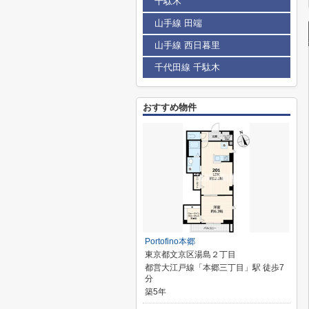
千駄木
山手線 田端
山手線 西日暮里
千代田線 千駄木
おすすめ物件
Portofino本郷
東京都文京区湯島２丁目
都営大江戸線「本郷三丁目」駅 徒歩7
分
築5年