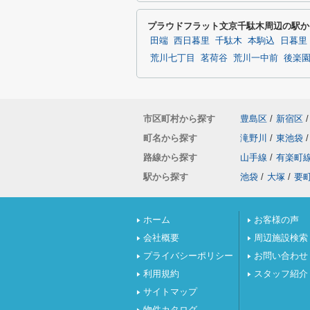
プラウドフラット文京千駄木周辺の駅か
田端
西日暮里
千駄木
本駒込
日暮里
荒川七丁目
茗荷谷
荒川一中前
後楽
市区町村から探す
豊島区
/
新宿区
/
町名から探す
滝野川
/
東池袋
/
路線から探す
山手線
/
有楽町
駅から探す
池袋
/
大塚
/
要
ホーム
お客様の声
会社概要
周辺施設検索
プライバシーポリシー
お問い合わせ
利用規約
スタッフ紹介
サイトマップ
物件カタログ