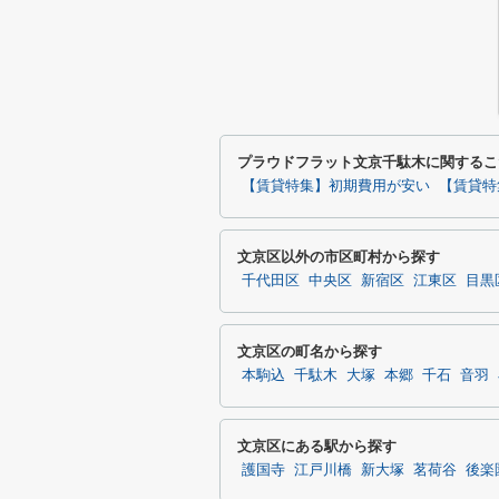
プラウドフラット文京千駄木に関するこ
【賃貸特集】初期費用が安い
【賃貸特
文京区以外の市区町村から探す
千代田区
中央区
新宿区
江東区
目黒
文京区の町名から探す
本駒込
千駄木
大塚
本郷
千石
音羽
文京区にある駅から探す
護国寺
江戸川橋
新大塚
茗荷谷
後楽