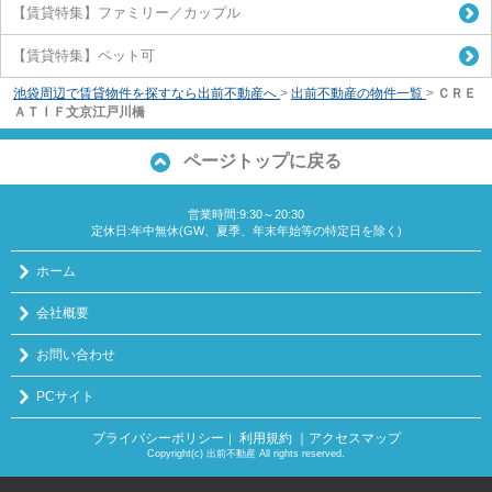
【賃貸特集】ファミリー／カップル
【賃貸特集】ペット可
池袋周辺で賃貸物件を探すなら出前不動産へ
>
出前不動産の物件一覧
>
ＣＲＥ
ＡＴＩＦ文京江戸川橋
ページトップに戻る
営業時間:9:30～20:30
定休日:年中無休(GW、夏季、年末年始等の特定日を除く)
ホーム
会社概要
お問い合わせ
PCサイト
プライバシーポリシー
利用規約
｜アクセスマップ
｜
Copyright(c) 出前不動産 All rights reserved.