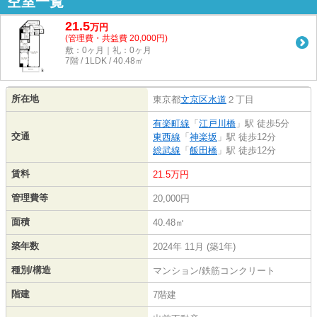
空室一覧
21.5
万
円
(管理費・共益費 20,000円)
敷：0ヶ月｜礼：0ヶ月
7階 / 1LDK / 40.48㎡
所在地
東京都
文京区
水道
２丁目
有楽町線
「
江戸川橋
」駅 徒歩5分
交通
東西線
「
神楽坂
」駅 徒歩12分
総武線
「
飯田橋
」駅 徒歩12分
賃料
21.5万円
管理費等
20,000円
面積
40.48㎡
築年数
2024年 11月 (築1年)
種別/構造
マンション/鉄筋コンクリート
階建
7階建