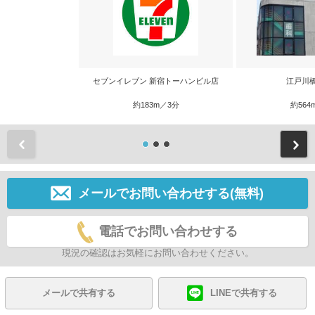
セブンイレブン 新宿トーハンビル店
江戸川
約183m／3分
約564
前
メールでお問い合わせする(無料)
電話でお問い合わせする
現況の確認はお気軽にお問い合わせください。
メールで共有する
LINEで共有する