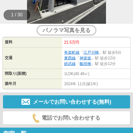
1 / 30
パノラマ写真を見る
賃料
21.5万円
有楽町線
「
江戸川橋
」駅 徒歩5分
交通
東西線
「
神楽坂
」駅 徒歩12分
総武線
「
飯田橋
」駅 徒歩12分
間取り(面積)
1LDK(40.48㎡)
築年月
2024年 11月(築1年)
メールでお問い合わせする(無料)
電話でお問い合わせする