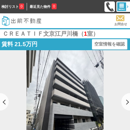
0
0
検討リスト
最近見た物件
お問合せ
ＣＲＥＡＴＩＦ文京江戸川橋（
1
室）
賃料
21.5万円
空室情報を確認