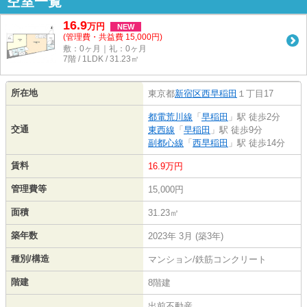
空室一覧
16.9
万
円
NEW
(管理費・共益費 15,000円)
敷：0ヶ月｜礼：0ヶ月
7階 / 1LDK / 31.23㎡
所在地
東京都
新宿区
西早稲田
１丁目17
都電荒川線
「
早稲田
」駅 徒歩2分
交通
東西線
「
早稲田
」駅 徒歩9分
副都心線
「
西早稲田
」駅 徒歩14分
賃料
16.9万円
管理費等
15,000円
面積
31.23㎡
築年数
2023年 3月 (築3年)
種別/構造
マンション/鉄筋コンクリート
階建
8階建
出前不動産