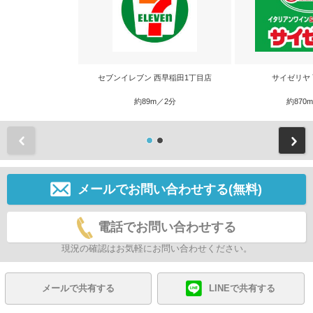
セブンイレブン 西早稲田1丁目店
サイゼリヤ
約89m／2分
約870
前
メールでお問い合わせする(無料)
電話でお問い合わせする
現況の確認はお気軽にお問い合わせください。
メールで共有する
LINEで共有する