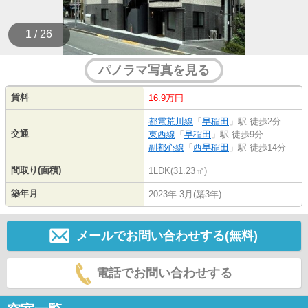
1 / 26
パノラマ写真を見る
賃料
16.9万円
都電荒川線
「
早稲田
」駅 徒歩2分
交通
東西線
「
早稲田
」駅 徒歩9分
副都心線
「
西早稲田
」駅 徒歩14分
間取り(面積)
1LDK(31.23㎡)
築年月
2023年 3月(築3年)
メールでお問い合わせする(無料)
電話でお問い合わせする