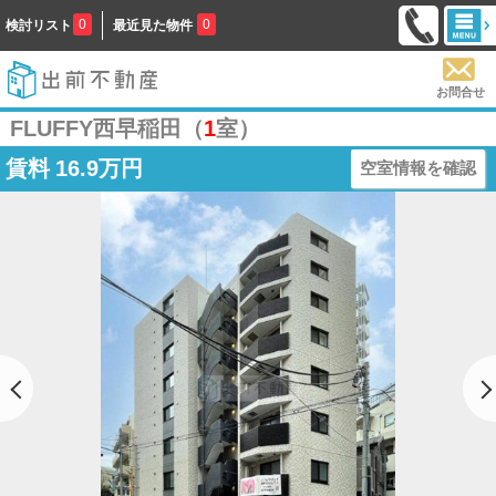
0
0
検討リスト
最近見た物件
お問合せ
FLUFFY西早稲田（
1
室）
賃料
16.9万円
空室情報を確認