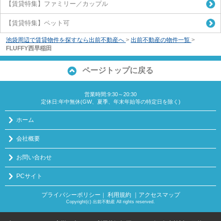
【賃貸特集】ファミリー／カップル
【賃貸特集】ペット可
池袋周辺で賃貸物件を探すなら出前不動産へ
>
出前不動産の物件一覧
>
FLUFFY西早稲田
ページトップに戻る
営業時間:9:30～20:30
定休日:年中無休(GW、夏季、年末年始等の特定日を除く)
ホーム
会社概要
お問い合わせ
PCサイト
プライバシーポリシー
利用規約
｜アクセスマップ
｜
Copyright(c) 出前不動産 All rights reserved.