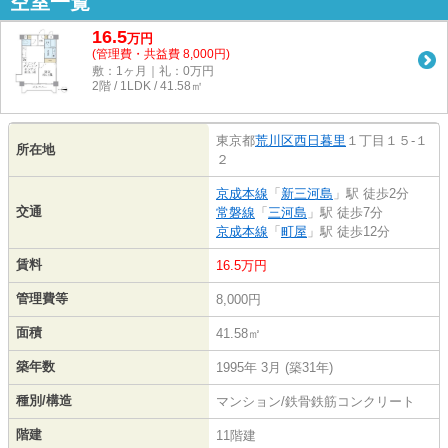
空室一覧
16.5
万
円
(管理費・共益費 8,000円)
敷：1ヶ月｜礼：0万円
2階 / 1LDK / 41.58㎡
東京都
荒川区
西日暮里
１丁目１５-１
所在地
２
京成本線
「
新三河島
」駅 徒歩2分
交通
常磐線
「
三河島
」駅 徒歩7分
京成本線
「
町屋
」駅 徒歩12分
賃料
16.5万円
管理費等
8,000円
面積
41.58㎡
築年数
1995年 3月 (築31年)
種別/構造
マンション/鉄骨鉄筋コンクリート
階建
11階建