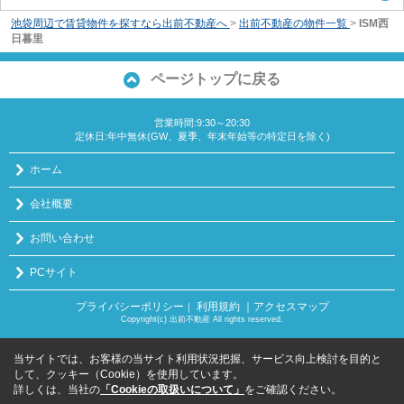
池袋周辺で賃貸物件を探すなら出前不動産へ
>
出前不動産の物件一覧
>
ISM西
日暮里
ページトップに戻る
営業時間:9:30～20:30
定休日:年中無休(GW、夏季、年末年始等の特定日を除く)
ホーム
会社概要
お問い合わせ
PCサイト
プライバシーポリシー
利用規約
｜アクセスマップ
｜
Copyright(c) 出前不動産 All rights reserved.
当サイトでは、お客様の当サイト利用状況把握、サービス向上検討を目的と
して、クッキー（Cookie）を使用しています。
詳しくは、当社の
「Cookieの取扱いについて」
をご確認ください。