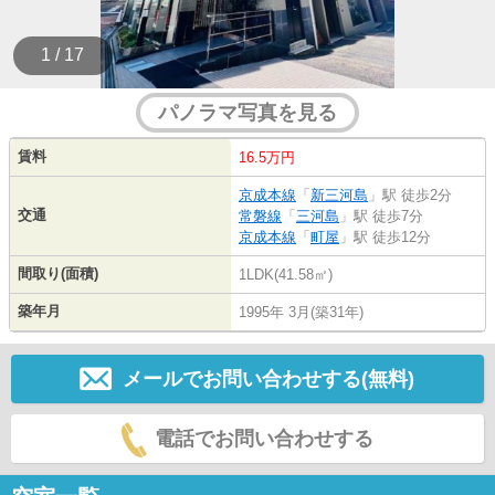
1 / 17
パノラマ写真を見る
賃料
16.5万円
京成本線
「
新三河島
」駅 徒歩2分
交通
常磐線
「
三河島
」駅 徒歩7分
京成本線
「
町屋
」駅 徒歩12分
間取り(面積)
1LDK(41.58㎡)
築年月
1995年 3月(築31年)
メールでお問い合わせする(無料)
電話でお問い合わせする