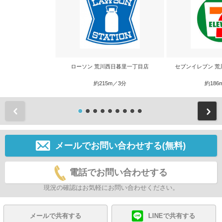
ローソン 荒川西日暮里一丁目店
セブンイレブン 荒
約215m／3分
約186
前
メールでお問い合わせする(無料)
電話でお問い合わせする
現況の確認はお気軽にお問い合わせください。
メールで共有する
LINEで共有する