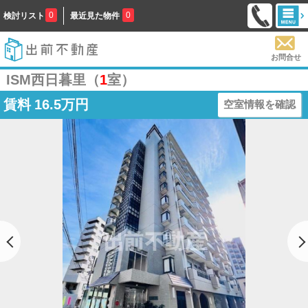
0
0
検討リスト
最近見た物件
お問合せ
ISM西日暮里（
1
室）
賃料
16.5万円
空室情報を確認