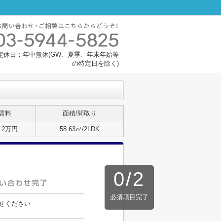
30 定休日：年中無休(GW、夏季、年末年始等
の特定日を除く)
賃料
面積/間取り
2.2万円
58.63㎡/2LDK
0
/
2
必須項目完了
せください