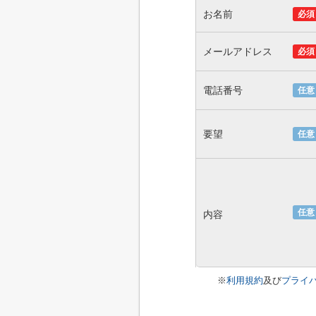
お名前
必須
メールアドレス
必須
電話番号
任意
要望
任意
任意
内容
※
利用規約
及び
プライ