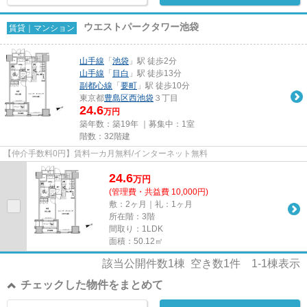
ウエストパークタワー池袋
賃貸｜マンション
山手線
「
池袋
」駅 徒歩2分
山手線
「
目白
」駅 徒歩13分
副都心線
「
要町
」駅 徒歩10分
東京都
豊島区
西池袋
３丁目
24.6
万円
築年数：築19年 ｜募集中：
1室
階数：32階建
【仲介手数料0円】賃料一カ月無料/インターネット無料
24.6
万
円
(管理費・共益費 10,000円)
敷：2ヶ月｜礼：1ヶ月
所在階：3階
間取り：1LDK
面積：50.12㎡
該当公開件数
1
棟 空き数
1
件
1-1
棟表示
チェックした物件をまとめて