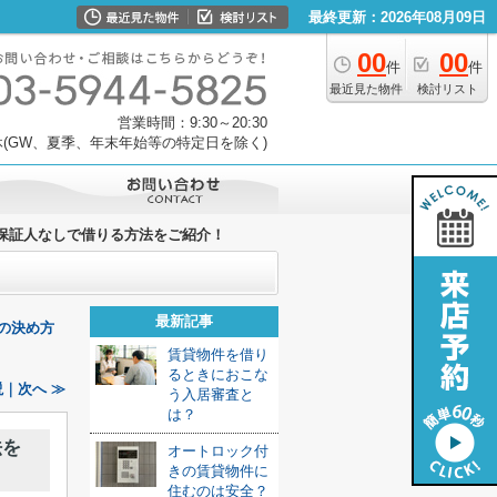
最終更新：2026年08月09日
00
00
件
件
最近見た物件
検討リスト
営業時間：9:30～20:30
(GW、夏季、年末年始等の特定日を除く)
保証人なしで借りる方法をご紹介！
最新記事
の決め方
賃貸物件を借り
るときにおこな
｜次へ ≫
う入居審査と
は？
法を
オートロック付
きの賃貸物件に
住むのは安全？