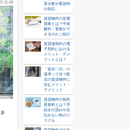
22-11-08
置き配や緊急時
の対応...
賃貸物件の定期
借家とは？中途
解約・更新がで
きるのかご紹介
賃貸借契約の電
子契約における
メリット・デメ
リットとは？
「徒歩〇分」の
基準って何？駅
近の賃貸物件に
住むメリット・
デメリット
賃貸物件の契約
更新料とは？手
続きの流れや支
も多
払わない時のリ
スクを...
賃貸物件での生