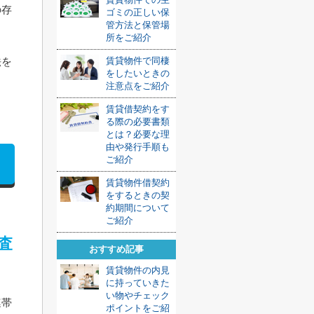
の存
ゴミの正しい保
管方法と保管場
所をご紹介
法を
賃貸物件で同棲
をしたいときの
注意点をご紹介
賃貸借契約をす
る際の必要書類
とは？必要な理
由や発行手順も
ご紹介
賃貸物件借契約
をするときの契
約期間について
ご紹介
査
おすすめ記事
賃貸物件の内見
に持っていきた
い物やチェック
連帯
ポイントをご紹