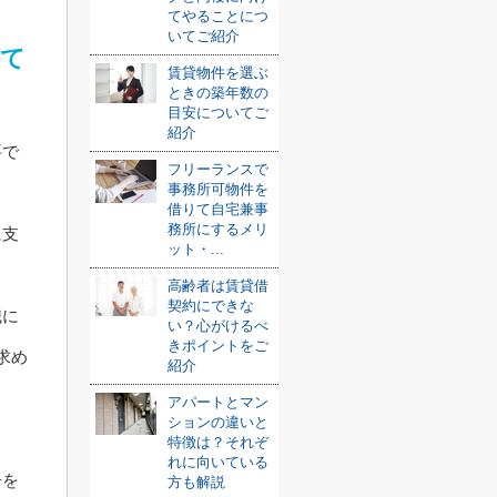
てやることにつ
いてご紹介
って
賃貸物件を選ぶ
ときの築年数の
目安についてご
紹介
要で
フリーランスで
事務所可物件を
借りて自宅兼事
務所にするメリ
に支
ット・...
高齢者は賃貸借
契約にできな
職に
い？心がけるべ
きポイントをご
求め
紹介
アパートとマン
ションの違いと
特徴は？それぞ
れに向いている
告を
方も解説