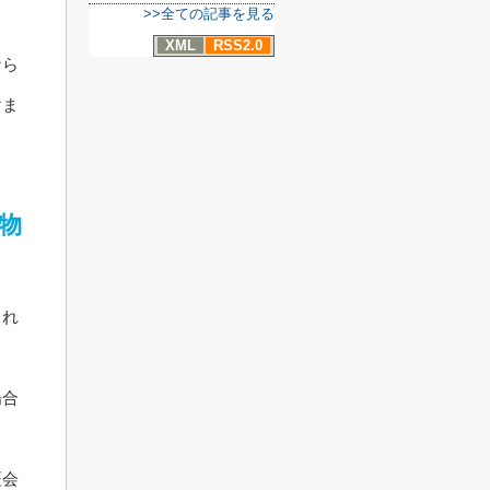
>>全ての記事を見る
XML
RSS2.0
なら
けま
物
られ
場合
証会