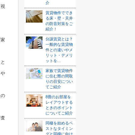
介
重視
賃貸物件ででき
る床・壁・天井
の防音対策をご
紹介！
分譲賃貸とは？
ず家
一般的な賃貸物
件との違いやメ
リット・デメリ
ットを...
こと
家族で賃貸物件
しや
に住む際の間取
りの目安につい
てご紹介
人の
8畳のお部屋を
レイアウトする
ときのポイント
についてご紹介
審査
同棲を始めるベ
ストなタイミン
グと同棲に向け