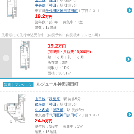
中央線
「
神田
」駅 徒歩3分
東京都
千代田区
神田須田町
１丁目２０-１
19.2
万円
築年数：築3年 ｜募集中：
1室
階数：12階建
先着順にて先行申込受付中（内見予約・内見後キャンセル可）
19.2
万
円
(管理費・共益費 15,000円)
敷：1ヶ月｜礼：1ヶ月
所在階：3階
間取り：1DK
面積：30.51㎡
ルジュール神田須田町
賃貸｜マンション
山手線
「
秋葉原
」駅 徒歩5分
銀座線
「
神田
」駅 徒歩5分
丸ノ内線
「
淡路町
」駅 徒歩5分
東京都
千代田区
神田須田町
２丁目１９-１
24.5
万円
築年数：築3年 ｜募集中：
1室
階数：15階建