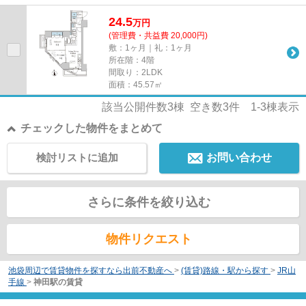
24.5
万
円
(管理費・共益費 20,000円)
敷：1ヶ月｜礼：1ヶ月
所在階：4階
間取り：2LDK
面積：45.57㎡
該当公開件数
3
棟 空き数
3
件
1-3
棟表示
チェックした物件をまとめて
検討リストに追加
お問い合わせ
さらに条件を絞り込む
物件リクエスト
池袋周辺で賃貸物件を探すなら出前不動産へ
>
(賃貸)路線・駅から探す
>
JR山
手線
>
神田駅の賃貸