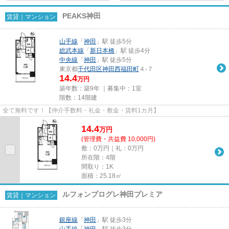
PEAKS神田
賃貸｜マンション
山手線
「
神田
」駅 徒歩5分
総武本線
「
新日本橋
」駅 徒歩4分
中央線
「
神田
」駅 徒歩5分
東京都
千代田区
神田西福田町
４-７
14.4
万円
築年数：築9年 ｜募集中：
1室
階数：14階建
全て無料です！【仲介手数料・礼金・敷金・賃料1カ月】
14.4
万
円
(管理費・共益費 10,000円)
敷：0万円｜礼：0万円
所在階：4階
間取り：1K
面積：25.18㎡
ルフォンプログレ神田プレミア
賃貸｜マンション
銀座線
「
神田
」駅 徒歩3分
山手線
「
神田
」駅 徒歩3分