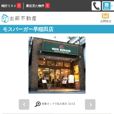
0
0
検討リスト
最近見た物件
お問合せ
モスバーガー早稲田店
前
次
画像タップで拡大表示【
1
/1】