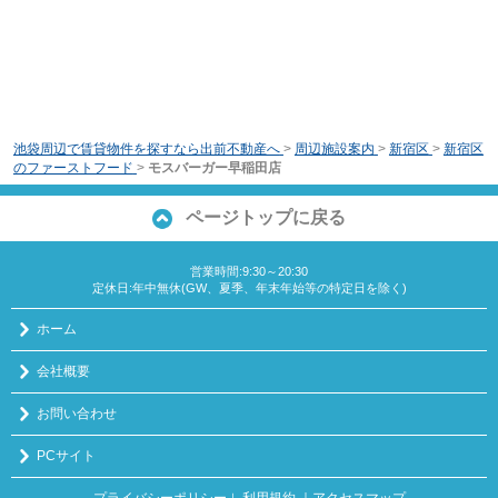
池袋周辺で賃貸物件を探すなら出前不動産へ
>
周辺施設案内
>
新宿区
>
新宿区
のファーストフード
>
モスバーガー早稲田店
ページトップに戻る
営業時間:9:30～20:30
定休日:年中無休(GW、夏季、年末年始等の特定日を除く)
ホーム
会社概要
お問い合わせ
PCサイト
プライバシーポリシー
利用規約
｜アクセスマップ
｜