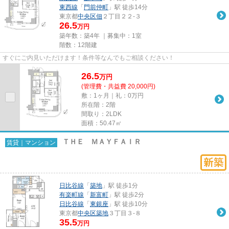
東西線
「
門前仲町
」駅 徒歩14分
東京都
中央区
佃
２丁目２２-３
26.5
万円
築年数：築4年 ｜募集中：
1室
階数：12階建
すぐにご内見いただけます！条件等なんでもご相談ください！
26.5
万
円
(管理費・共益費 20,000円)
敷：1ヶ月｜礼：0万円
所在階：2階
間取り：2LDK
面積：50.47㎡
ＴＨＥ ＭＡＹＦＡＩＲ
賃貸｜マンション
日比谷線
「
築地
」駅 徒歩1分
有楽町線
「
新富町
」駅 徒歩2分
日比谷線
「
東銀座
」駅 徒歩10分
東京都
中央区
築地
３丁目３-８
35.5
万円