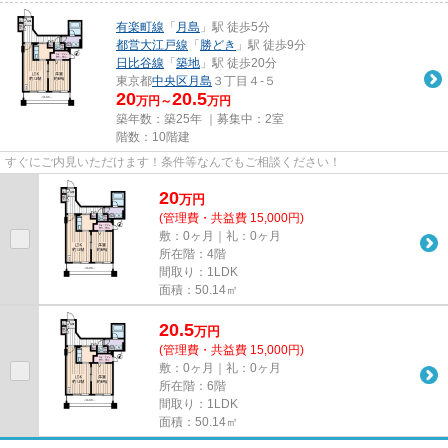
有楽町線
「
月島
」駅 徒歩5分
都営大江戸線
「
勝どき
」駅 徒歩9分
日比谷線
「
築地
」駅 徒歩20分
東京都
中央区
月島
３丁目４-５
20
20.5
万円～
万円
築年数：築25年 ｜募集中：
2室
階数：10階建
すぐにご内見いただけます！条件等なんでもご相談ください！
20
万
円
(管理費・共益費 15,000円)
敷：0ヶ月｜礼：0ヶ月
所在階：4階
間取り：1LDK
面積：50.14㎡
20.5
万
円
(管理費・共益費 15,000円)
敷：0ヶ月｜礼：0ヶ月
所在階：6階
間取り：1LDK
面積：50.14㎡