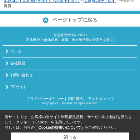
池袋周辺で賃貸物件を探すなら出前不動産へ
>
(賃貸)地域から探す
>
中央区の
賃貸
ページトップに戻る
営業時間:9:30～20:30
定休日:年中無休(GW、夏季、年末年始等の特定日を除く)
ホーム
会社概要
お問い合わせ
PCサイト
プライバシーポリシー
利用規約
｜アクセスマップ
｜
Copyright(c) 出前不動産 All rights reserved.
当サイトでは、お客様の当サイト利用状況把握、サービス向上検討を目的と
して、クッキー（Cookie）を使用しています。
詳しくは、当社の
「Cookieの取扱いについて」
をご確認ください。
閉じる