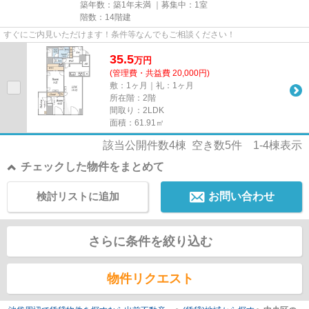
築年数：築1年未満 ｜募集中：
1室
階数：14階建
すぐにご内見いただけます！条件等なんでもご相談ください！
35.5
万
円
(管理費・共益費 20,000円)
敷：1ヶ月｜礼：1ヶ月
所在階：2階
間取り：2LDK
面積：61.91㎡
該当公開件数
4
棟 空き数
5
件
1-4
棟表示
チェックした物件をまとめて
検討リストに追加
お問い合わせ
さらに条件を絞り込む
物件リクエスト