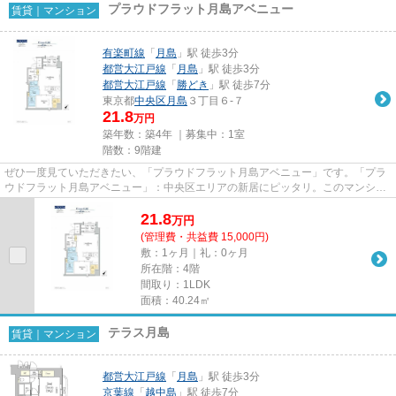
プラウドフラット月島アベニュー
賃貸｜マンション
有楽町線
「
月島
」駅 徒歩3分
都営大江戸線
「
月島
」駅 徒歩3分
都営大江戸線
「
勝どき
」駅 徒歩7分
東京都
中央区
月島
３丁目６-７
21.8
万円
築年数：築4年 ｜募集中：
1室
階数：9階建
ぜひ一度見ていただきたい、「プラウドフラット月島アベニュー」です。「プラ
ウドフラット月島アベニュー」：中央区エリアの新居にピッタリ。このマンショ
ンはバルコニー付きです。RC...
21.8
万
円
(管理費・共益費 15,000円)
敷：1ヶ月｜礼：0ヶ月
所在階：4階
間取り：1LDK
面積：40.24㎡
テラス月島
賃貸｜マンション
都営大江戸線
「
月島
」駅 徒歩3分
京葉線
「
越中島
」駅 徒歩7分