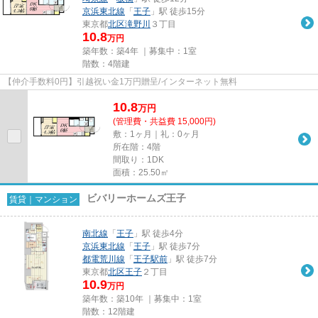
京浜東北線
「
王子
」駅 徒歩15分
東京都
北区
滝野川
３丁目
10.8
万円
築年数：築4年 ｜募集中：
1室
階数：4階建
【仲介手数料0円】引越祝い金1万円贈呈/インターネット無料
10.8
万
円
(管理費・共益費 15,000円)
敷：1ヶ月｜礼：0ヶ月
所在階：4階
間取り：1DK
面積：25.50㎡
ビバリーホームズ王子
賃貸｜マンション
南北線
「
王子
」駅 徒歩4分
京浜東北線
「
王子
」駅 徒歩7分
都電荒川線
「
王子駅前
」駅 徒歩7分
東京都
北区
王子
２丁目
10.9
万円
築年数：築10年 ｜募集中：
1室
階数：12階建