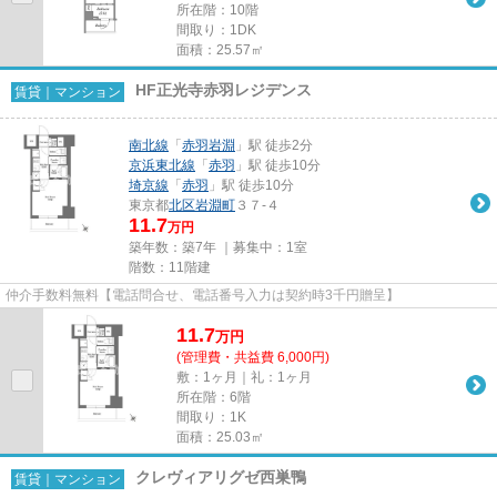
所在階：10階
間取り：1DK
面積：25.57㎡
HF正光寺赤羽レジデンス
賃貸｜マンション
南北線
「
赤羽岩淵
」駅 徒歩2分
京浜東北線
「
赤羽
」駅 徒歩10分
埼京線
「
赤羽
」駅 徒歩10分
東京都
北区
岩淵町
３７-４
11.7
万円
築年数：築7年 ｜募集中：
1室
階数：11階建
仲介手数料無料【電話問合せ、電話番号入力は契約時3千円贈呈】
11.7
万
円
(管理費・共益費 6,000円)
敷：1ヶ月｜礼：1ヶ月
所在階：6階
間取り：1K
面積：25.03㎡
クレヴィアリグゼ西巣鴨
賃貸｜マンション