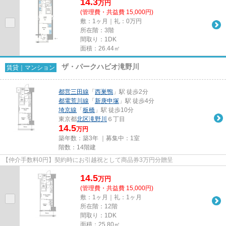
14.3
万
円
(管理費・共益費 15,000円)
敷：1ヶ月｜礼：0万円
所在階：3階
間取り：1DK
面積：26.44㎡
ザ・パークハビオ滝野川
賃貸｜マンション
都営三田線
「
西巣鴨
」駅 徒歩2分
都電荒川線
「
新庚申塚
」駅 徒歩4分
埼京線
「
板橋
」駅 徒歩10分
東京都
北区
滝野川
６丁目
14.5
万円
築年数：築3年 ｜募集中：
1室
階数：14階建
【仲介手数料0円】契約時にお引越祝として商品券3万円分贈呈
14.5
万
円
(管理費・共益費 15,000円)
敷：1ヶ月｜礼：1ヶ月
所在階：12階
間取り：1DK
面積：25.80㎡