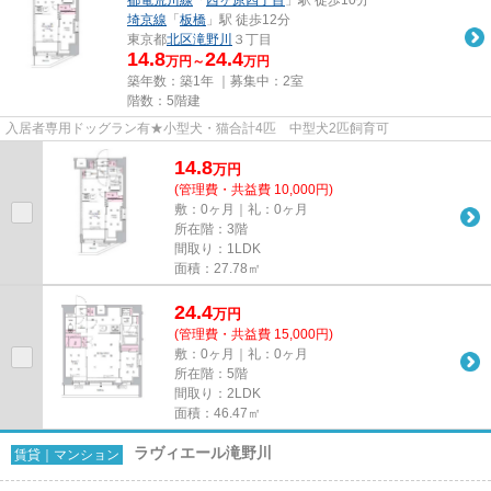
埼京線
「
板橋
」駅 徒歩12分
東京都
北区
滝野川
３丁目
14.8
24.4
万円～
万円
築年数：築1年 ｜募集中：
2室
階数：5階建
入居者専用ドッグラン有★小型犬・猫合計4匹 中型犬2匹飼育可
14.8
万
円
(管理費・共益費 10,000円)
敷：0ヶ月｜礼：0ヶ月
所在階：3階
間取り：1LDK
面積：27.78㎡
24.4
万
円
(管理費・共益費 15,000円)
敷：0ヶ月｜礼：0ヶ月
所在階：5階
間取り：2LDK
面積：46.47㎡
ラヴィエール滝野川
賃貸｜マンション