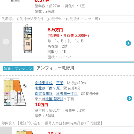
万円
築年数：築27年 ｜募集中：
1室
階数：2階建
先着順にて先行申込受付中（内見予約・内見後キャンセル可）
8.5
万
円
(管理費・共益費 5,000円)
敷：1ヶ月｜礼：1ヶ月
所在階：2階
間取り：1K
面積：22.35㎡
アンフィニー滝野川
賃貸｜マンション
京浜東北線
「
王子
」駅 徒歩10分
南北線
「
西ケ原
」駅 徒歩8分
都電荒川線
「
滝野川一丁目
」駅 徒歩4分
東京都
北区
滝野川
１丁目
10
万円
築年数：築31年 ｜募集中：
1室
階数：3階建
即内見可【電話問い合せ、番号入力は契約時商品券3千円贈呈】
10