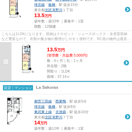
埼京線
「
板橋
」駅 徒歩15分
東京都
北区
滝野川
１丁目
13.5
万円
築年数：築33年 ｜募集中：
1室
階数：12階建
こちらは1LDKになります。収納はクロゼット・シューズボックス・全居室収納
など豊富なので、衣類や履き物の整理がしやすく便利です。RC造の物件は遮音性
が非常に高いので静かな環境を...
13.5
万
円
(管理費・共益費 5,000円)
敷：0ヶ月｜礼：1ヶ月
所在階：2階
間取り：1LDK
面積：37.14㎡
La Sakuras
賃貸｜マンション
都営三田線
「
西巣鴨
」駅 徒歩5分
埼京線
「
板橋
」駅 徒歩8分
東武東上線
「
北池袋
」駅 徒歩10分
東京都
北区
滝野川
７丁目
14
万円
築年数：築12年 ｜募集中：
1室