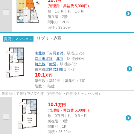
万
円
(管理費・共益費 5,000円)
敷：1ヶ月｜礼：1ヶ月
所在階：2階
間取り：2DK
面積：33.20㎡
リブリ・赤羽
賃貸｜マンション
南北線
「
赤羽岩淵
」駅 徒歩2分
京浜東北線
「
赤羽
」駅 徒歩8分
埼京線
「
赤羽
」駅 徒歩8分
東京都
北区
岩淵町
１４-７
10.1
万円
築年数：築11年 ｜募集中：
1室
階数：3階建
先着順にて先行申込受付中（内見予約・内見後キャンセル可）
10.1
万
円
(管理費・共益費 5,000円)
敷：0万円｜礼：0.5ヶ月
所在階：3階
間取り：1K
面積：25.29㎡