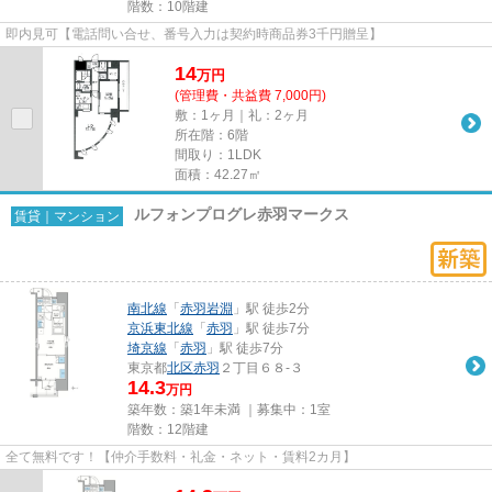
階数：10階建
即内見可【電話問い合せ、番号入力は契約時商品券3千円贈呈】
14
万
円
(管理費・共益費 7,000円)
敷：1ヶ月｜礼：2ヶ月
所在階：6階
間取り：1LDK
面積：42.27㎡
ルフォンプログレ赤羽マークス
賃貸｜マンション
南北線
「
赤羽岩淵
」駅 徒歩2分
京浜東北線
「
赤羽
」駅 徒歩7分
埼京線
「
赤羽
」駅 徒歩7分
東京都
北区
赤羽
２丁目６８-３
14.3
万円
築年数：築1年未満 ｜募集中：
1室
階数：12階建
全て無料です！【仲介手数料・礼金・ネット・賃料2カ月】