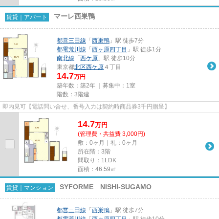
マーレ西巣鴨
賃貸｜アパート
都営三田線
「
西巣鴨
」駅 徒歩7分
都電荒川線
「
西ヶ原四丁目
」駅 徒歩1分
南北線
「
西ケ原
」駅 徒歩10分
東京都
北区
西ケ原
４丁目
14.7
万円
築年数：築2年 ｜募集中：
1室
階数：3階建
即内見可【電話問い合せ、番号入力は契約時商品券3千円贈呈】
14.7
万
円
(管理費・共益費 3,000円)
敷：0ヶ月｜礼：0ヶ月
所在階：3階
間取り：1LDK
面積：46.59㎡
SYFORME NISHI-SUGAMO
賃貸｜マンション
都営三田線
「
西巣鴨
」駅 徒歩7分
都電荒川線
「
西ヶ原四丁目
」駅 徒歩10分