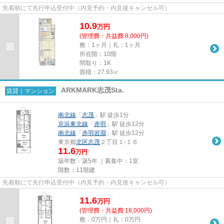
先着順にて先行申込受付中（内見予約・内見後キャンセル可）
10.9
万
円
(管理費・共益費 8,000円)
敷：1ヶ月｜礼：1ヶ月
所在階：10階
間取り：1K
面積：27.93㎡
ARKMARK志茂Sta.
賃貸｜マンション
南北線
「
志茂
」駅 徒歩1分
京浜東北線
「
赤羽
」駅 徒歩12分
南北線
「
赤羽岩淵
」駅 徒歩12分
東京都
北区
志茂
２丁目１-１６
11.6
万円
築年数：築5年 ｜募集中：
1室
階数：11階建
先着順にて先行申込受付中（内見予約・内見後キャンセル可）
11.6
万
円
(管理費・共益費 18,000円)
敷：0万円｜礼：0万円