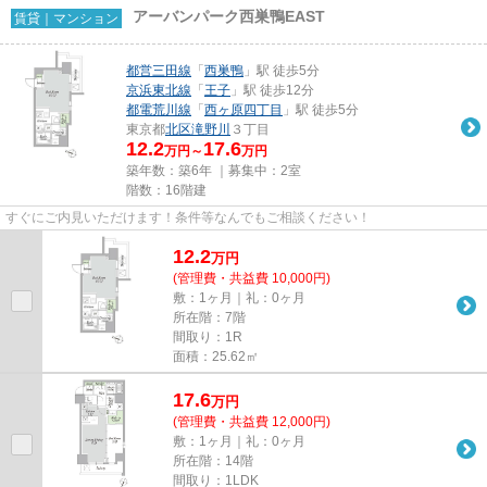
アーバンパーク西巣鴨EAST
賃貸｜マンション
都営三田線
「
西巣鴨
」駅 徒歩5分
京浜東北線
「
王子
」駅 徒歩12分
都電荒川線
「
西ヶ原四丁目
」駅 徒歩5分
東京都
北区
滝野川
３丁目
12.2
17.6
万円～
万円
築年数：築6年 ｜募集中：
2室
階数：16階建
すぐにご内見いただけます！条件等なんでもご相談ください！
12.2
万
円
(管理費・共益費 10,000円)
敷：1ヶ月｜礼：0ヶ月
所在階：7階
間取り：1R
面積：25.62㎡
17.6
万
円
(管理費・共益費 12,000円)
敷：1ヶ月｜礼：0ヶ月
所在階：14階
間取り：1LDK