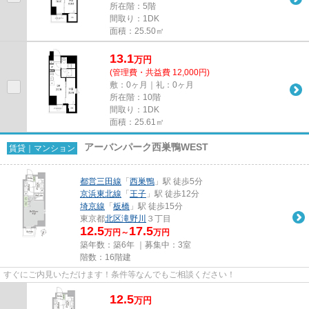
所在階：5階
間取り：1DK
面積：25.50㎡
13.1
万
円
(管理費・共益費 12,000円)
敷：0ヶ月｜礼：0ヶ月
所在階：10階
間取り：1DK
面積：25.61㎡
アーバンパーク西巣鴨WEST
賃貸｜マンション
都営三田線
「
西巣鴨
」駅 徒歩5分
京浜東北線
「
王子
」駅 徒歩12分
埼京線
「
板橋
」駅 徒歩15分
東京都
北区
滝野川
３丁目
12.5
17.5
万円～
万円
築年数：築6年 ｜募集中：
3室
階数：16階建
すぐにご内見いただけます！条件等なんでもご相談ください！
12.5
万
円