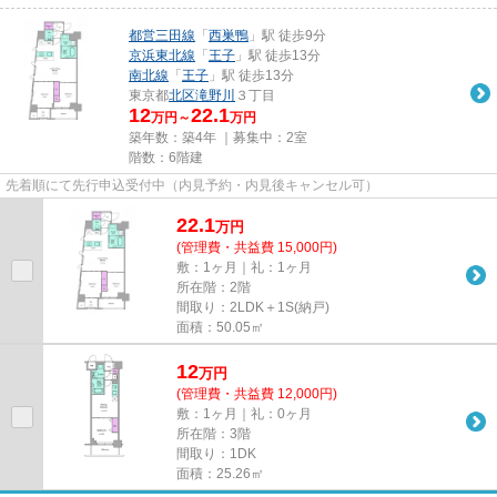
都営三田線
「
西巣鴨
」駅 徒歩9分
京浜東北線
「
王子
」駅 徒歩13分
南北線
「
王子
」駅 徒歩13分
東京都
北区
滝野川
３丁目
12
22.1
万円～
万円
築年数：築4年 ｜募集中：
2室
階数：6階建
先着順にて先行申込受付中（内見予約・内見後キャンセル可）
22.1
万
円
(管理費・共益費 15,000円)
敷：1ヶ月｜礼：1ヶ月
所在階：2階
間取り：2LDK＋1S(納戸)
面積：50.05㎡
12
万
円
(管理費・共益費 12,000円)
敷：1ヶ月｜礼：0ヶ月
所在階：3階
間取り：1DK
面積：25.26㎡