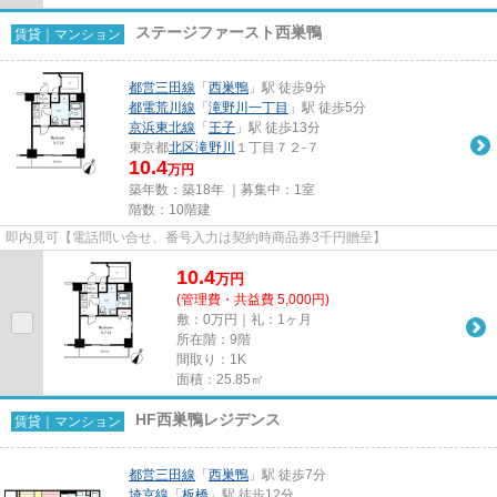
ステージファースト西巣鴨
賃貸｜マンション
都営三田線
「
西巣鴨
」駅 徒歩9分
都電荒川線
「
滝野川一丁目
」駅 徒歩5分
京浜東北線
「
王子
」駅 徒歩13分
東京都
北区
滝野川
１丁目７２-７
10.4
万円
築年数：築18年 ｜募集中：
1室
階数：10階建
即内見可【電話問い合せ、番号入力は契約時商品券3千円贈呈】
10.4
万
円
(管理費・共益費 5,000円)
敷：0万円｜礼：1ヶ月
所在階：9階
間取り：1K
面積：25.85㎡
HF西巣鴨レジデンス
賃貸｜マンション
都営三田線
「
西巣鴨
」駅 徒歩7分
埼京線
「
板橋
」駅 徒歩12分