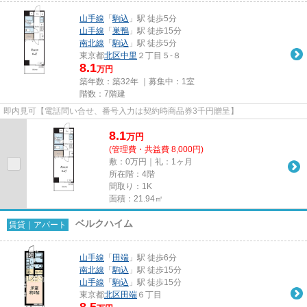
山手線
「
駒込
」駅 徒歩5分
山手線
「
巣鴨
」駅 徒歩15分
南北線
「
駒込
」駅 徒歩5分
東京都
北区
中里
２丁目５-８
8.1
万円
築年数：築32年 ｜募集中：
1室
階数：7階建
即内見可【電話問い合せ、番号入力は契約時商品券3千円贈呈】
8.1
万
円
(管理費・共益費 8,000円)
敷：0万円｜礼：1ヶ月
所在階：4階
間取り：1K
面積：21.94㎡
ベルクハイム
賃貸｜アパート
山手線
「
田端
」駅 徒歩6分
南北線
「
駒込
」駅 徒歩15分
山手線
「
駒込
」駅 徒歩15分
東京都
北区
田端
６丁目
8.5