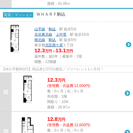
面積：41.09㎡
ＷＨＡＲＦ駒込
賃貸｜マンション
山手線
「
駒込
」駅 徒歩5分
京浜東北線
「
上中里
」駅 徒歩10分
南北線
「
駒込
」駅 徒歩5分
東京都
北区
西ケ原
１丁目
12.3
13.1
万円～
万円
築年数：築2年 ｜募集中：
3室
階数：12階建
【仲介手数料0円】商品券1万円分贈呈／フリーレント1ヶ月付！
12.3
万
円
(管理費・共益費 12,000円)
敷：0ヶ月｜礼：0ヶ月
所在階：1階
間取り：1DK
面積：26.97㎡
12.8
万
円
(管理費・共益費 12,000円)
敷：0ヶ月｜礼：0ヶ月