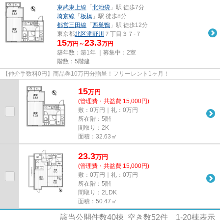
東武東上線
「
北池袋
」駅 徒歩7分
埼京線
「
板橋
」駅 徒歩8分
都営三田線
「
西巣鴨
」駅 徒歩12分
東京都
北区
滝野川
７丁目３７-７
15
23.3
万円～
万円
築年数：築1年 ｜募集中：
2室
階数：5階建
【仲介手数料0円】商品券10万円分贈呈！フリーレント1ヶ月！
15
万
円
(管理費・共益費 15,000円)
敷：0万円｜礼：0万円
所在階：5階
間取り：2K
面積：32.63㎡
23.3
万
円
(管理費・共益費 15,000円)
敷：0万円｜礼：0万円
所在階：5階
間取り：2LDK
面積：50.47㎡
該当公開件数
40
棟 空き数
52
件
1-20
棟表示