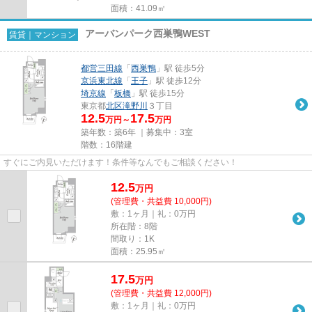
面積：41.09㎡
アーバンパーク西巣鴨WEST
賃貸｜マンション
都営三田線
「
西巣鴨
」駅 徒歩5分
京浜東北線
「
王子
」駅 徒歩12分
埼京線
「
板橋
」駅 徒歩15分
東京都
北区
滝野川
３丁目
12.5
17.5
万円～
万円
築年数：築6年 ｜募集中：
3室
階数：16階建
すぐにご内見いただけます！条件等なんでもご相談ください！
12.5
万
円
(管理費・共益費 10,000円)
敷：1ヶ月｜礼：0万円
所在階：8階
間取り：1K
面積：25.95㎡
17.5
万
円
(管理費・共益費 12,000円)
敷：1ヶ月｜礼：0万円