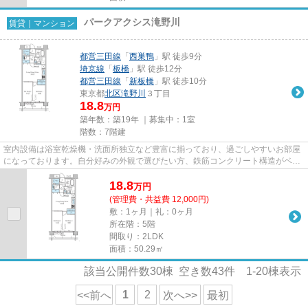
パークアクシス滝野川
賃貸｜マンション
都営三田線
「
西巣鴨
」駅 徒歩9分
埼京線
「
板橋
」駅 徒歩12分
都営三田線
「
新板橋
」駅 徒歩10分
東京都
北区
滝野川
３丁目
18.8
万円
築年数：築19年 ｜募集中：
1室
階数：7階建
室内設備は浴室乾燥機・洗面所独立など豊富に揃っており、過ごしやすいお部屋
になっております。自分好みの外観で選びたい方、鉄筋コンクリート構造がベス
トです。朝に慌てることなく...
18.8
万
円
(管理費・共益費 12,000円)
敷：1ヶ月｜礼：0ヶ月
所在階：5階
間取り：2LDK
面積：50.29㎡
該当公開件数
30
棟 空き数
43
件
1-20
棟表示
1
2
<<前へ
次へ>>
最初