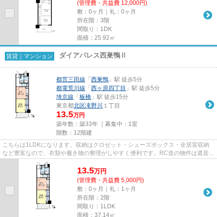
(管理費・共益費 12,000円)
敷：0ヶ月｜礼：0ヶ月
所在階：3階
間取り：1DK
面積：25.92㎡
ダイアパレス西巣鴨Ⅱ
賃貸｜マンション
都営三田線
「
西巣鴨
」駅 徒歩5分
都電荒川線
「
西ヶ原四丁目
」駅 徒歩5分
埼京線
「
板橋
」駅 徒歩15分
東京都
北区
滝野川
１丁目
13.5
万円
築年数：築33年 ｜募集中：
1室
階数：12階建
こちらは1LDKになります。収納はクロゼット・シューズボックス・全居室収納
など豊富なので、衣類や履き物の整理がしやすく便利です。RC造の物件は遮音性
が非常に高いので静かな環境を...
13.5
万
円
(管理費・共益費 5,000円)
敷：0ヶ月｜礼：1ヶ月
所在階：2階
間取り：1LDK
面積：37.14㎡