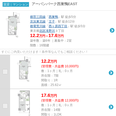
アーバンパーク西巣鴨EAST
賃貸｜マンション
都営三田線
「
西巣鴨
」駅 徒歩5分
京浜東北線
「
王子
」駅 徒歩12分
都電荒川線
「
西ヶ原四丁目
」駅 徒歩5分
東京都
北区
滝野川
３丁目
12.2
17.6
万円～
万円
築年数：築6年 ｜募集中：
2室
階数：16階建
すぐにご内見いただけます！条件等なんでもご相談ください！
12.2
万
円
(管理費・共益費 10,000円)
敷：1ヶ月｜礼：0ヶ月
所在階：7階
間取り：1R
面積：25.62㎡
17.6
万
円
(管理費・共益費 12,000円)
敷：1ヶ月｜礼：0ヶ月
所在階：14階
間取り：1LDK