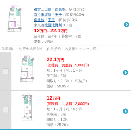
都営三田線
「
西巣鴨
」駅 徒歩9分
京浜東北線
「
王子
」駅 徒歩13分
南北線
「
王子
」駅 徒歩13分
東京都
北区
滝野川
３丁目
12
22.1
万円～
万円
築年数：築4年 ｜募集中：
2室
階数：6階建
先着順にて先行申込受付中（内見予約・内見後キャンセル可）
22.1
万
円
(管理費・共益費 15,000円)
敷：1ヶ月｜礼：1ヶ月
所在階：2階
間取り：2LDK＋1S(納戸)
面積：50.05㎡
12
万
円
(管理費・共益費 12,000円)
敷：1ヶ月｜礼：0ヶ月
所在階：3階
間取り：1DK
面積：25.26㎡