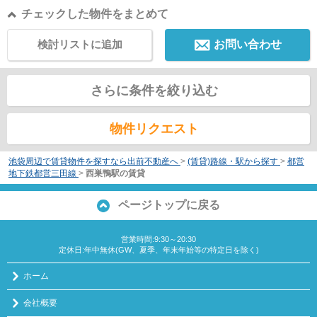
チェックした物件をまとめて
検討リストに追加
お問い合わせ
さらに条件を絞り込む
物件リクエスト
池袋周辺で賃貸物件を探すなら出前不動産へ
>
(賃貸)路線・駅から探す
>
都営
地下鉄都営三田線
>
西巣鴨駅の賃貸
ページトップに戻る
営業時間:9:30～20:30
定休日:年中無休(GW、夏季、年末年始等の特定日を除く)
ホーム
会社概要