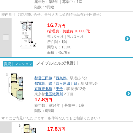
築年数：築8年 ｜募集中：
1室
階数：5階建
即内見可【電話問い合せ、番号入力は契約時商品券3千円贈呈】
16.7
万
円
(管理費・共益費 10,000円)
敷：0ヶ月｜礼：1ヶ月
所在階：1階
間取り：1LDK
面積：45.76㎡
メイプルヒルズ滝野川
賃貸｜マンション
都営三田線
「
西巣鴨
」駅 徒歩6分
都電荒川線
「
西ヶ原四丁目
」駅 徒歩5分
京浜東北線
「
王子
」駅 徒歩12分
東京都
北区
滝野川
２丁目
17.8
万円
築年数：築34年 ｜募集中：
1室
階数：9階建
すぐにご内見いただけます！条件等なんでもご相談ください！
17.8
万
円