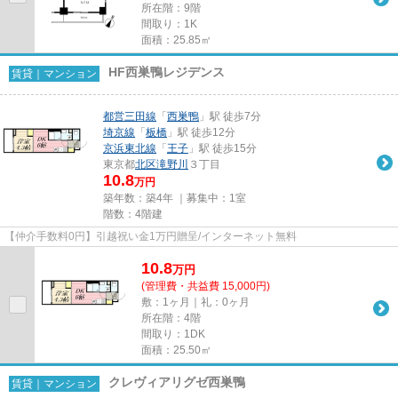
所在階：9階
間取り：1K
面積：25.85㎡
HF西巣鴨レジデンス
賃貸｜マンション
都営三田線
「
西巣鴨
」駅 徒歩7分
埼京線
「
板橋
」駅 徒歩12分
京浜東北線
「
王子
」駅 徒歩15分
東京都
北区
滝野川
３丁目
10.8
万円
築年数：築4年 ｜募集中：
1室
階数：4階建
【仲介手数料0円】引越祝い金1万円贈呈/インターネット無料
10.8
万
円
(管理費・共益費 15,000円)
敷：1ヶ月｜礼：0ヶ月
所在階：4階
間取り：1DK
面積：25.50㎡
クレヴィアリグゼ西巣鴨
賃貸｜マンション