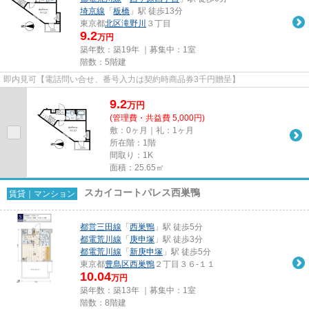
埼京線
「
板橋
」駅 徒歩13分
東京都
北区
滝野川
３丁目
9.2
万円
築年数：築19年 ｜募集中：
1室
階数：5階建
即内見可【電話問い合せ、番号入力は契約時商品券3千円贈呈】
9.2
万
円
(管理費・共益費 5,000円)
敷：0ヶ月｜礼：1ヶ月
所在階：1階
間取り：1K
面積：25.65㎡
スカイコートパレス西巣鴨
賃貸｜マンション
都営三田線
「
西巣鴨
」駅 徒歩5分
都電荒川線
「
庚申塚
」駅 徒歩3分
都電荒川線
「
新庚申塚
」駅 徒歩5分
東京都
豊島区
西巣鴨
２丁目３６-１１
10.04
万円
築年数：築13年 ｜募集中：
1室
階数：8階建