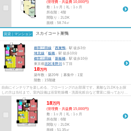
(管理費・共益費 10,000円)
敷：1ヶ月｜礼：1ヶ月
所在階：4階
間取り：2LDK
面積：58.74㎡
スカイコート巣鴨
賃貸｜マンション
都営三田線
「
西巣鴨
」駅 徒歩3分
埼京線
「
板橋
」駅 徒歩10分
都営三田線
「
新板橋
」駅 徒歩10分
東京都
北区
滝野川
５丁目
18
万円
築年数：築20年 ｜募集中：
1室
階数：15階建
自由にインテリアを楽しめる、フローリングのお部屋です。素敵な2LDKをお探
しの方は当社まで。室内設備は浴室乾燥機・洗面化粧台など豊富に揃っており、
過ごしやすいお部屋になってお...
18
万
円
(管理費・共益費 15,000円)
敷：1ヶ月｜礼：1ヶ月
所在階：6階
間取り：2LDK
面積：51.35㎡