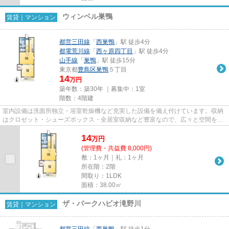
ウィンベル巣鴨
賃貸｜マンション
都営三田線
「
西巣鴨
」駅 徒歩4分
都電荒川線
「
西ヶ原四丁目
」駅 徒歩4分
山手線
「
巣鴨
」駅 徒歩15分
東京都
豊島区
巣鴨
５丁目
14
万円
築年数：築30年 ｜募集中：
1室
階数：4階建
室内設備は洗面所独立・浴室乾燥機など充実した設備を備え付けています。収納
はクロゼット・シューズボックス・全居室収納など豊富なので、広々と空間を利
用することも可能です。遮音...
14
万
円
(管理費・共益費 8,000円)
敷：1ヶ月｜礼：1ヶ月
所在階：2階
間取り：1LDK
面積：38.00㎡
ザ・パークハビオ滝野川
賃貸｜マンション
都営三田線
「
西巣鴨
」駅 徒歩1分