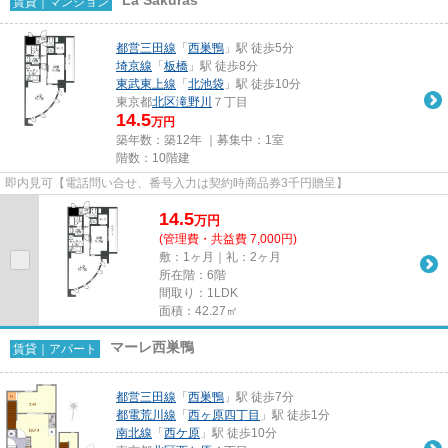
賃貸｜マンション
都営三田線
「
西巣鴨
」駅 徒歩5分
埼京線
「
板橋
」駅 徒歩8分
東武東上線
「
北池袋
」駅 徒歩10分
東京都
北区
滝野川
７丁目
14.5
万円
築年数：築12年 ｜募集中：
1室
階数：10階建
即内見可【電話問い合せ、番号入力は契約時商品券3千円贈呈】
14.5
万
円
(管理費・共益費 7,000円)
敷：1ヶ月｜礼：2ヶ月
所在階：6階
間取り：1LDK
面積：42.27㎡
マーレ西巣鴨
賃貸｜アパート
都営三田線
「
西巣鴨
」駅 徒歩7分
都電荒川線
「
西ヶ原四丁目
」駅 徒歩1分
南北線
「
西ケ原
」駅 徒歩10分