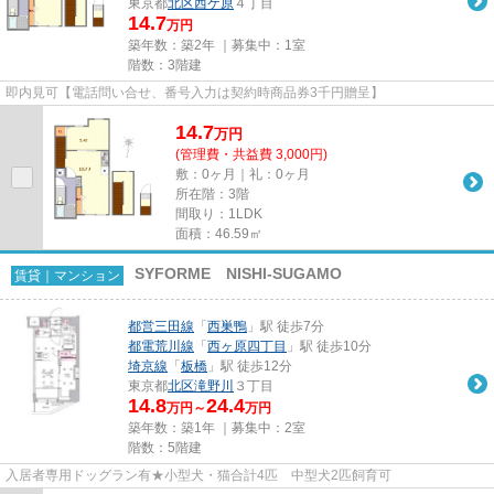
東京都
北区
西ケ原
４丁目
14.7
万円
築年数：築2年 ｜募集中：
1室
階数：3階建
即内見可【電話問い合せ、番号入力は契約時商品券3千円贈呈】
14.7
万
円
(管理費・共益費 3,000円)
敷：0ヶ月｜礼：0ヶ月
所在階：3階
間取り：1LDK
面積：46.59㎡
SYFORME NISHI-SUGAMO
賃貸｜マンション
都営三田線
「
西巣鴨
」駅 徒歩7分
都電荒川線
「
西ヶ原四丁目
」駅 徒歩10分
埼京線
「
板橋
」駅 徒歩12分
東京都
北区
滝野川
３丁目
14.8
24.4
万円～
万円
築年数：築1年 ｜募集中：
2室
階数：5階建
入居者専用ドッグラン有★小型犬・猫合計4匹 中型犬2匹飼育可