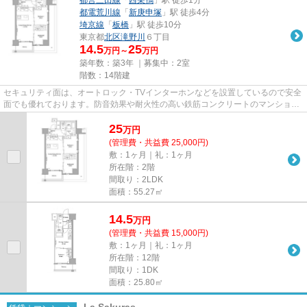
都電荒川線
「
新庚申塚
」駅 徒歩4分
埼京線
「
板橋
」駅 徒歩10分
東京都
北区
滝野川
６丁目
14.5
25
万円～
万円
築年数：築3年 ｜募集中：
2室
階数：14階建
セキュリティ面は、オートロック・TVインターホンなどを設置しているので安全
面でも優れております。防音効果や耐火性の高い鉄筋コンクリートのマンショ
ン。駅まで歩いてアクセスでき...
25
万
円
(管理費・共益費 25,000円)
敷：1ヶ月｜礼：1ヶ月
所在階：2階
間取り：2LDK
面積：55.27㎡
14.5
万
円
(管理費・共益費 15,000円)
敷：1ヶ月｜礼：1ヶ月
所在階：12階
間取り：1DK
面積：25.80㎡
La Sakuras