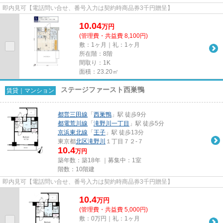
即内見可【電話問い合せ、番号入力は契約時商品券3千円贈呈】
10.04
万
円
(管理費・共益費 8,100円)
敷：1ヶ月｜礼：1ヶ月
所在階：8階
間取り：1K
面積：23.20㎡
ステージファースト西巣鴨
賃貸｜マンション
都営三田線
「
西巣鴨
」駅 徒歩9分
都電荒川線
「
滝野川一丁目
」駅 徒歩5分
京浜東北線
「
王子
」駅 徒歩13分
東京都
北区
滝野川
１丁目７２-７
10.4
万円
築年数：築18年 ｜募集中：
1室
階数：10階建
即内見可【電話問い合せ、番号入力は契約時商品券3千円贈呈】
10.4
万
円
(管理費・共益費 5,000円)
敷：0万円｜礼：1ヶ月