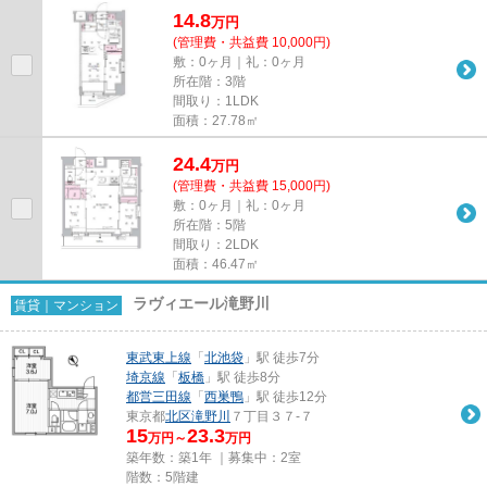
14.8
万
円
(管理費・共益費 10,000円)
敷：0ヶ月｜礼：0ヶ月
所在階：3階
間取り：1LDK
面積：27.78㎡
24.4
万
円
(管理費・共益費 15,000円)
敷：0ヶ月｜礼：0ヶ月
所在階：5階
間取り：2LDK
面積：46.47㎡
ラヴィエール滝野川
賃貸｜マンション
東武東上線
「
北池袋
」駅 徒歩7分
埼京線
「
板橋
」駅 徒歩8分
都営三田線
「
西巣鴨
」駅 徒歩12分
東京都
北区
滝野川
７丁目３７-７
15
23.3
万円～
万円
築年数：築1年 ｜募集中：
2室
階数：5階建