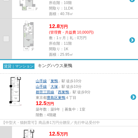
所在階：10階
間取り：1LDK
面積：40.78㎡
12.8
万
円
(管理費・共益費 10,000円)
敷：1ヶ月｜礼：0万円
所在階：11階
間取り：1K
面積：25.95㎡
キングハウス巣鴨
賃貸｜マンション
山手線
「
巣鴨
」駅 徒歩10分
山手線
「
大塚
」駅 徒歩10分
都営三田線
「
西巣鴨
」駅 徒歩9分
東京都
豊島区
巣鴨
４丁目
12.5
万円
築年数：築9年 ｜募集中：
1室
階数：4階建
【中型犬・猫飼育可】商品券1万円分贈呈／先行申込受付中
12.5
万
円