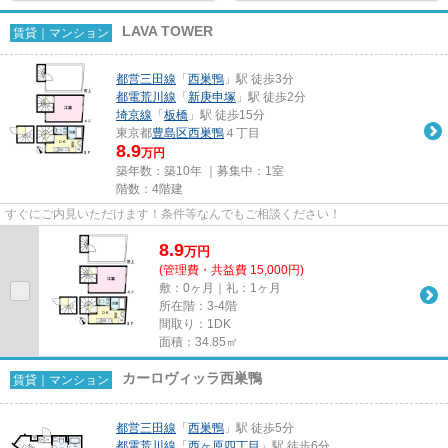
LAVA TOWER
賃貸｜マンション
都営三田線
「
西巣鴨
」駅 徒歩3分
都電荒川線
「
新庚申塚
」駅 徒歩2分
埼京線
「
板橋
」駅 徒歩15分
東京都
豊島区
西巣鴨
４丁目
8.9
万円
築年数：築10年 ｜募集中：
1室
階数：4階建
すぐにご内見いただけます！条件等なんでもご相談ください！
8.9
万
円
(管理費・共益費 15,000円)
敷：0ヶ月｜礼：1ヶ月
所在階：3-4階
間取り：1DK
面積：34.85㎡
カーロヴィッラ西巣鴨
賃貸｜マンション
都営三田線
「
西巣鴨
」駅 徒歩5分
都電荒川線
「
西ヶ原四丁目
」駅 徒歩6分