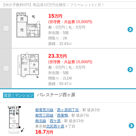
【仲介手数料0円】商品券10万円分贈呈！フリーレント1ヶ月！
15
万
円
(管理費・共益費 15,000円)
敷：0万円｜礼：0万円
所在階：5階
間取り：2K
面積：32.63㎡
23.3
万
円
(管理費・共益費 15,000円)
敷：0万円｜礼：0万円
所在階：5階
間取り：2LDK
面積：50.47㎡
パレステージ西ヶ原
賃貸｜マンション
都電荒川線
「
西ヶ原四丁目
」駅 徒歩2分
都営三田線
「
西巣鴨
」駅 徒歩7分
南北線
「
西ケ原
」駅 徒歩13分
東京都
北区
西ケ原
４丁目
16.7
万円