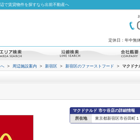
周辺で賃貸物件を探すなら出前不動産へ
定休日：年中無休
産へ
>
周辺施設案内
>
新宿区
>
新宿区のファーストフード
>
マクドナ
マクドナルド 市ケ谷店の詳細情報
所在地
東京都新宿区市谷田町１丁