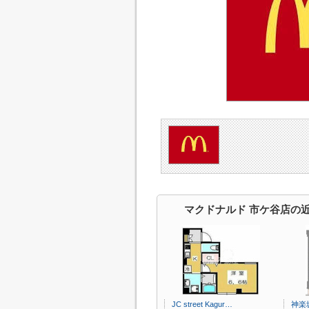
マクドナルド 市ケ谷店の
JC street Kagur…
神楽