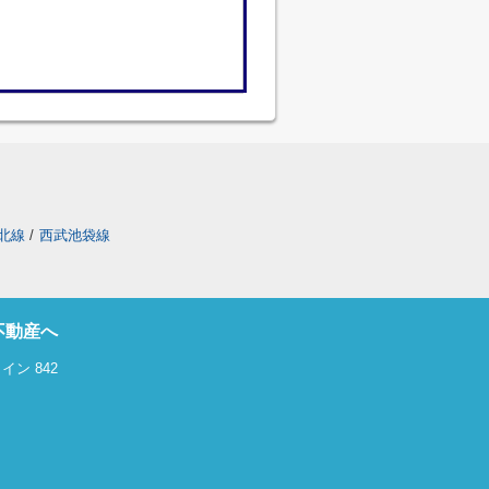
北線
/
西武池袋線
不動産へ
ン 842