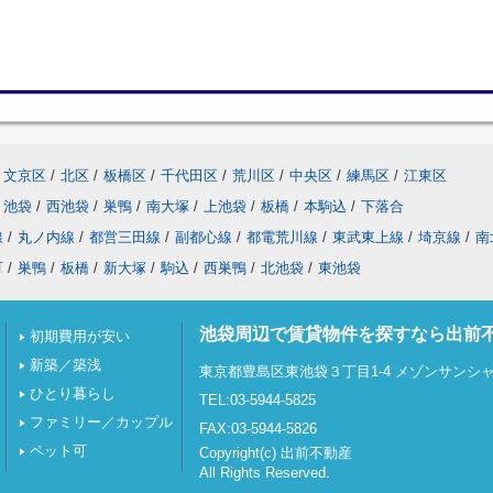
文京区
/
北区
/
板橋区
/
千代田区
/
荒川区
/
中央区
/
練馬区
/
江東区
池袋
/
西池袋
/
巣鴨
/
南大塚
/
上池袋
/
板橋
/
本駒込
/
下落合
線
/
丸ノ内線
/
都営三田線
/
副都心線
/
都電荒川線
/
東武東上線
/
埼京線
/
南
町
/
巣鴨
/
板橋
/
新大塚
/
駒込
/
西巣鴨
/
北池袋
/
東池袋
池袋周辺で賃貸物件を探すなら出前
初期費用が安い
新築／築浅
東京都豊島区東池袋３丁目1-4 メゾンサンシャイ
ひとり暮らし
TEL:03-5944-5825
ファミリー／カップル
FAX:03-5944-5826
ペット可
Copyright(c) 出前不動産
All Rights Reserved.