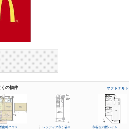
近くの物件
マクドナルド
坂南町ハウス
レジディア市ヶ谷Ⅱ
市谷左内坂ハイム