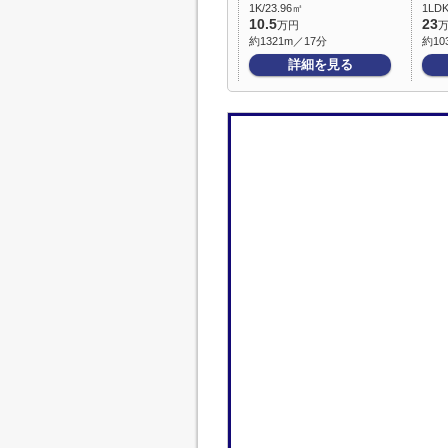
1K/23.96㎡
1LD
10.5
23
万円
約1321m／17分
約10
詳細を見る