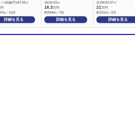
K＋1S(納戸)/47.55㎡
1K/34.93㎡
2LDK/53.07㎡
16.3
21
万円
万円
万円
37m／13分
約554m／7分
約151m／2分
詳細を見る
詳細を見る
詳細を見る