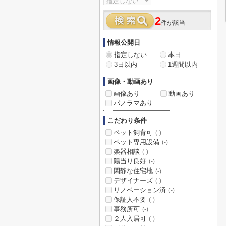
2
件が該当
情報公開日
指定しない
本日
3日以内
1週間以内
画像・動画あり
画像あり
動画あり
パノラマあり
こだわり条件
ペット飼育可
(-)
ペット専用設備
(-)
楽器相談
(-)
陽当り良好
(-)
閑静な住宅地
(-)
デザイナーズ
(-)
リノベーション済
(-)
保証人不要
(-)
事務所可
(-)
２人入居可
(-)