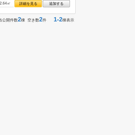
2.64㎡
詳細を見る
追加する
2
2
1-2
当公開件数
棟 空き数
件
棟表示