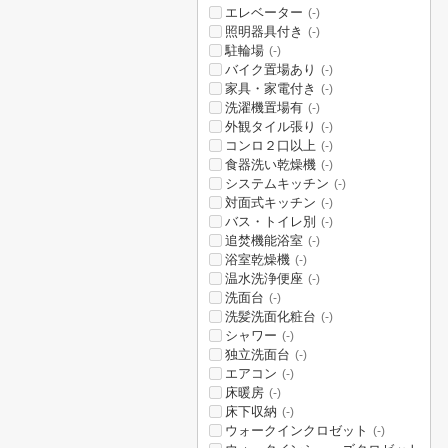
エレベーター
(-)
照明器具付き
(-)
駐輪場
(-)
バイク置場あり
(-)
家具・家電付き
(-)
洗濯機置場有
(-)
外観タイル張り
(-)
コンロ２口以上
(-)
食器洗い乾燥機
(-)
システムキッチン
(-)
対面式キッチン
(-)
バス・トイレ別
(-)
追焚機能浴室
(-)
浴室乾燥機
(-)
温水洗浄便座
(-)
洗面台
(-)
洗髪洗面化粧台
(-)
シャワー
(-)
独立洗面台
(-)
エアコン
(-)
床暖房
(-)
床下収納
(-)
ウォークインクロゼット
(-)