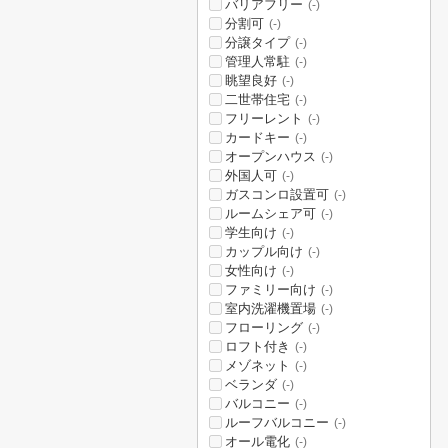
バリアフリー
(-)
分割可
(-)
分譲タイプ
(-)
管理人常駐
(-)
眺望良好
(-)
二世帯住宅
(-)
フリーレント
(-)
カードキー
(-)
オープンハウス
(-)
外国人可
(-)
ガスコンロ設置可
(-)
ルームシェア可
(-)
学生向け
(-)
カップル向け
(-)
女性向け
(-)
ファミリー向け
(-)
室内洗濯機置場
(-)
フローリング
(-)
ロフト付き
(-)
メゾネット
(-)
ベランダ
(-)
バルコニー
(-)
ルーフバルコニー
(-)
オール電化
(-)