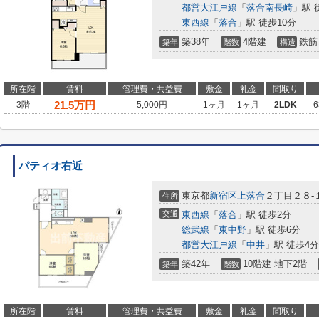
都営大江戸線
「
落合南長崎
」駅 
東西線
「
落合
」駅 徒歩10分
築38年
4階建
鉄筋
築年
階数
構造
所在階
賃料
管理費・共益費
敷金
礼金
間取り
21.5
万円
3階
5,000円
1ヶ月
1ヶ月
2LDK
6
パティオ右近
東京都
新宿区
上落合
２丁目２８-
住所
交通
東西線
「
落合
」駅 徒歩2分
総武線
「
東中野
」駅 徒歩6分
都営大江戸線
「
中井
」駅 徒歩4分
築42年
10階建 地下2階
築年
階数
所在階
賃料
管理費・共益費
敷金
礼金
間取り