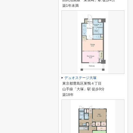
西武池袋線「東長崎」駅 徒歩4分
築1年未満
デュオステージ大塚
東京都豊島区巣鴨４丁目
山手線「大塚」駅 徒歩9分
築18年