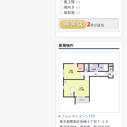
最上階
(-)
南向き
(-)
角部屋
(-)
2
件が該当
新着物件
フォレストメゾン773
東京都豊島区長崎５丁目７-１９