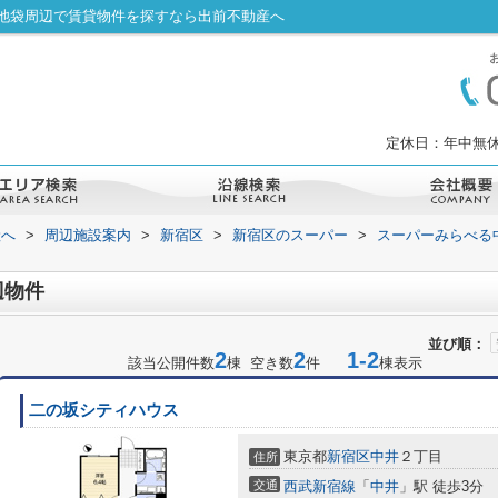
池袋周辺で賃貸物件を探すなら出前不動産へ
定休日：年中無休
産へ
>
周辺施設案内
>
新宿区
>
新宿区のスーパー
>
スーパーみらべる
辺物件
並び順：
2
2
1-2
該当公開件数
棟 空き数
件
棟表示
二の坂シティハウス
東京都
新宿区
中井
２丁目
住所
交通
西武新宿線
「
中井
」駅 徒歩3分