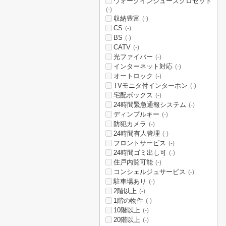
ウォークインシューズクロゼット
(-)
収納豊富
(-)
CS
(-)
BS
(-)
CATV
(-)
光ファイバー
(-)
インターネット対応
(-)
オートロック
(-)
TVモニタ付インターホン
(-)
宅配ボックス
(-)
24時間緊急通報システム
(-)
ディンプルキー
(-)
防犯カメラ
(-)
24時間有人管理
(-)
フロントサービス
(-)
24時間ゴミ出し可
(-)
住戸内覧可能
(-)
コンシェルジュサービス
(-)
駐車場あり
(-)
2階以上
(-)
1階の物件
(-)
10階以上
(-)
20階以上
(-)