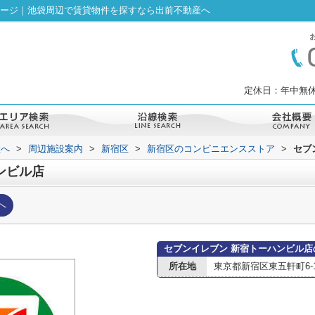
ページ｜池袋周辺で賃貸物件を探すなら出前不動産へ
定休日：年中無休
産へ
>
周辺施設案内
>
新宿区
>
新宿区のコンビニエンスストア
>
セブ
ンビル店
へ
セブンイレブン 新宿トーハンビル店
所在地
東京都新宿区東五軒町6-1