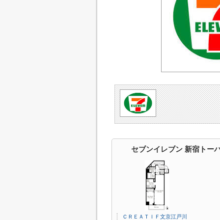
セブンイレブン 新宿トー
ＣＲＥＡＴＩＦ文京江戸川