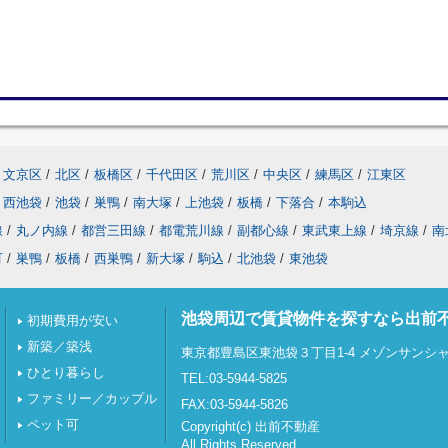
文京区
/
北区
/
板橋区
/
千代田区
/
荒川区
/
中央区
/
練馬区
/
江東区
西池袋
/
池袋
/
巣鴨
/
南大塚
/
上池袋
/
板橋
/
下落合
/
本駒込
線
/
丸ノ内線
/
都営三田線
/
都電荒川線
/
副都心線
/
東武東上線
/
埼京線
/
南
町
/
巣鴨
/
板橋
/
西巣鴨
/
新大塚
/
駒込
/
北池袋
/
東池袋
池袋周辺で賃貸物件を探すなら出前
初期費用が安い
新築／築浅
東京都豊島区東池袋３丁目1-4 メゾンサンシャイ
ひとり暮らし
TEL:03-5944-5825
ファミリー／カップル
FAX:03-5944-5826
ペット可
Copyright(c) 出前不動産
All Rights Reserved.