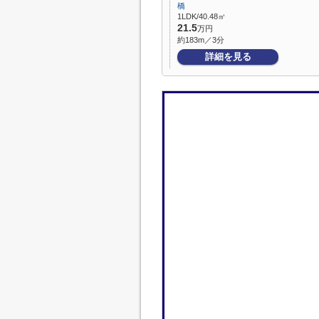
橋
1LDK/40.48㎡
21.5
万円
約183m／3分
詳細を見る