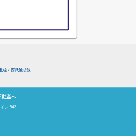
北線
/
西武池袋線
不動産へ
ン 842