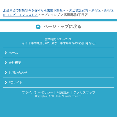
池袋周辺で賃貸物件を探すなら出前不動産へ
>
周辺施設案内
>
新宿区
>
新宿区
のコンビニエンスストア
>
セブンイレブン 高田馬場4丁目店
ページトップに戻る
営業時間:9:30～20:30
定休日:年中無休(GW、夏季、年末年始等の特定日を除く)
ホーム
会社概要
お問い合わせ
PCサイト
プライバシーポリシー
利用規約
｜アクセスマップ
｜
Copyright(c) 出前不動産 All rights reserved.