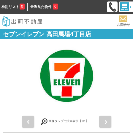
0
0
検討リスト
最近見た物件
お問合せ
セブンイレブン 高田馬場4丁目店
前
次
画像タップで拡大表示【
1
/1】