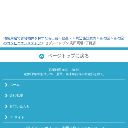
池袋周辺で賃貸物件を探すなら出前不動産へ
>
周辺施設案内
>
新宿区
>
新宿区
のコンビニエンスストア
>
セブンイレブン 高田馬場3丁目店
ページトップに戻る
営業時間:9:30～20:30
定休日:年中無休(GW、夏季、年末年始等の特定日を除く)
ホーム
会社概要
お問い合わせ
PCサイト
プライバシーポリシー
利用規約
｜アクセスマップ
｜