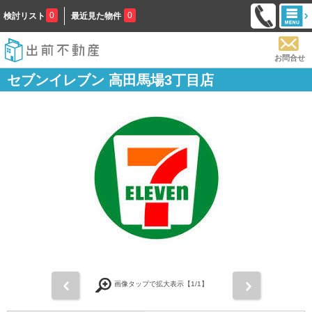
0
0
検討リスト
最近見た物件
お問合せ
セブンイレブン 高田馬場3丁目店
前
次
画像タップで拡大表示【
1
/1】