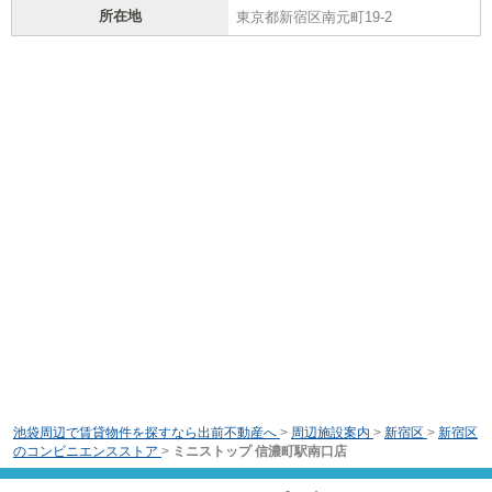
所在地
東京都新宿区南元町19-2
池袋周辺で賃貸物件を探すなら出前不動産へ
>
周辺施設案内
>
新宿区
>
新宿区
のコンビニエンスストア
>
ミニストップ 信濃町駅南口店