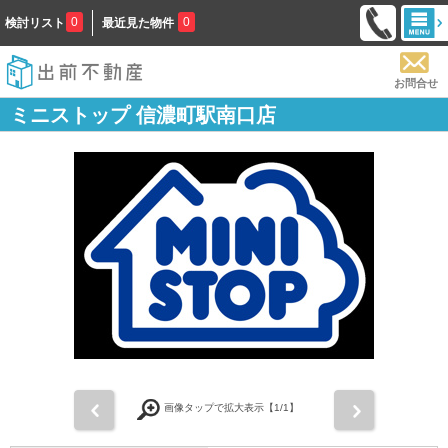
0
0
検討リスト
最近見た物件
お問合せ
ミニストップ 信濃町駅南口店
前
次
画像タップで拡大表示【
1
/1】