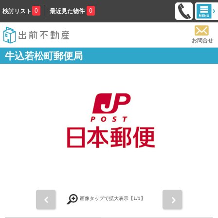
0
0
検討リスト
最近見た物件
お問合せ
牛込若松町郵便局
前
次
画像タップで拡大表示【
1
/1】