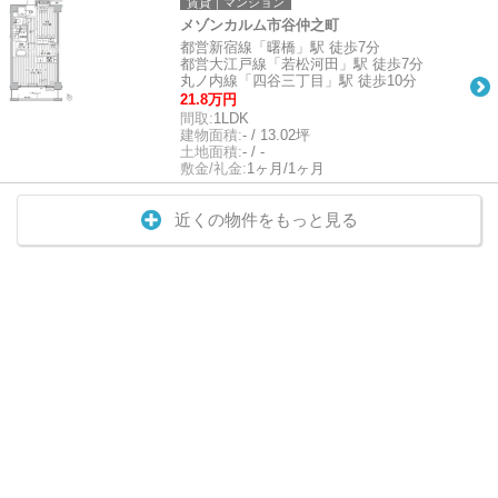
賃貸｜マンション
メゾンカルム市谷仲之町
都営新宿線「曙橋」駅 徒歩7分
都営大江戸線「若松河田」駅 徒歩7分
丸ノ内線「四谷三丁目」駅 徒歩10分
21.8万円
間取:
1LDK
建物面積:
- / 13.02坪
土地面積:
- / -
敷金/礼金:
1ヶ月/1ヶ月
近くの物件をもっと見る