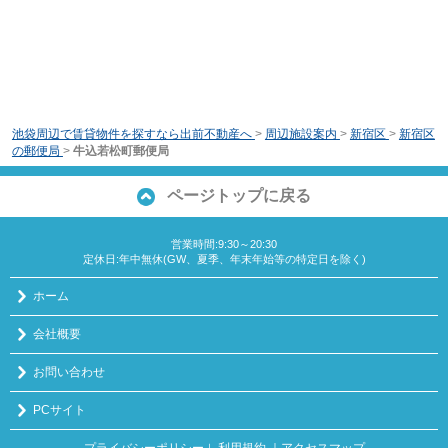
池袋周辺で賃貸物件を探すなら出前不動産へ
>
周辺施設案内
>
新宿区
>
新宿区
の郵便局
>
牛込若松町郵便局
ページトップに戻る
営業時間:9:30～20:30
定休日:年中無休(GW、夏季、年末年始等の特定日を除く)
ホーム
会社概要
お問い合わせ
PCサイト
プライバシーポリシー
利用規約
｜アクセスマップ
｜