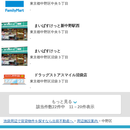
東京都中野区中央５丁目
-
まいばすけっと新中野駅西
東京都中野区中央５丁目
-
まいばすけっと
東京都中野区沼袋３丁目
-
ドラッグストアスマイル沼袋店
東京都中野区沼袋３丁目
-
もっと見る
該当件数22件中
11
－
20
件表示
池袋周辺で賃貸物件を探すなら出前不動産へ
>
周辺施設案内
>
中野区