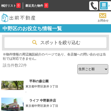
0
0
検討リスト
最近見た物件
お問合せ
中野区のお役立ち情報一覧
スポットを絞り込む
※物件情報の周辺施設紹介のページであり、各店舗への問い合わせは当
社では対応できません。
該当件数
22
件
平和の森公園
東京都中野区新井３丁目
-
ライフ 中野新井店
東京都中野区新井３丁目