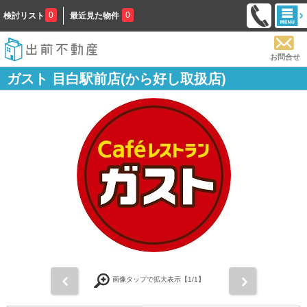
0
0
検討リスト
最近見た物件
お問合せ
ガスト 目白駅前店(から好し取扱店)
前
次
画像タップで拡大表示【
1
/1】