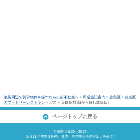
池袋周辺で賃貸物件を探すなら出前不動産へ
>
周辺施設案内
>
豊島区
>
豊島区
のファミリーレストラン
>
ガスト 目白駅前店(から好し取扱店)
ページトップに戻る
営業時間:9:30～20:30
定休日:年中無休(GW、夏季、年末年始等の特定日を除く)