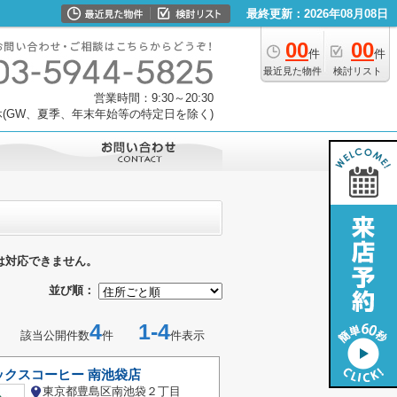
最終更新：2026年08月08日
00
00
件
件
最近見た物件
検討リスト
営業時間：9:30～20:30
(GW、夏季、年末年始等の特定日を除く)
は対応できません。
並び順：
4
1-4
該当公開件数
件
件表示
ックスコーヒー 南池袋店
東京都豊島区南池袋２丁目