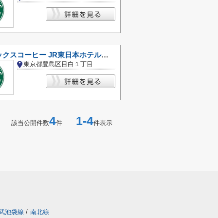
スターバックスコーヒー JR東日本ホテルメッツ 目白店
東京都豊島区目白１丁目
4
1-4
該当公開件数
件
件表示
武池袋線
/
南北線