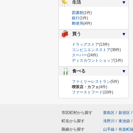
生活
図書館
(1件)
銀行
(1件)
郵便局
(4件)
買う
ドラッグストア
(13件)
コンビニエンスストア
(38件)
スーパー
(24件)
ディスカウントショップ
(1件)
食べる
ファミリーレストラン
(5件)
喫茶店・カフェ
(4件)
ファーストフード
(10件)
市区町村から探す
豊島区
/
新宿区
/
町名から探す
滝野川
/
東池袋
/
路線から探す
山手線
/
有楽町