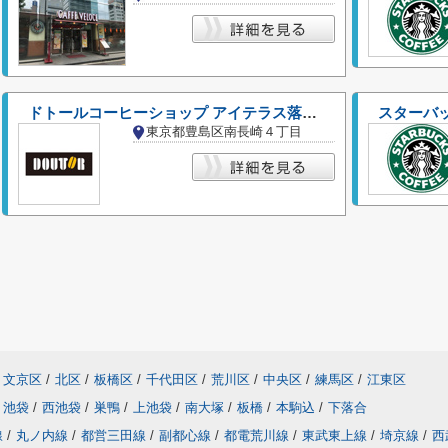
ドトールコーヒーショップ アイテラス落合南長崎店
東京都豊島区南長崎４丁目
文京区
/
北区
/
板橋区
/
千代田区
/
荒川区
/
中央区
/
練馬区
/
江東区
池袋
/
西池袋
/
巣鴨
/
上池袋
/
南大塚
/
板橋
/
本駒込
/
下落合
線
/
丸ノ内線
/
都営三田線
/
副都心線
/
都電荒川線
/
東武東上線
/
埼京線
/
西