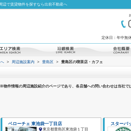
周辺で賃貸物件を探すなら出前不動産へ
定休日：年中無休
産へ
>
周辺施設案内
>
豊島区
>
豊島区の喫茶店・カフェ
※物件情報の周辺施設紹介のページであり、各店舗への問い合わせは当社で
ベローチェ 東池袋一丁目店
スターバ
東京都豊島区東池袋１丁目