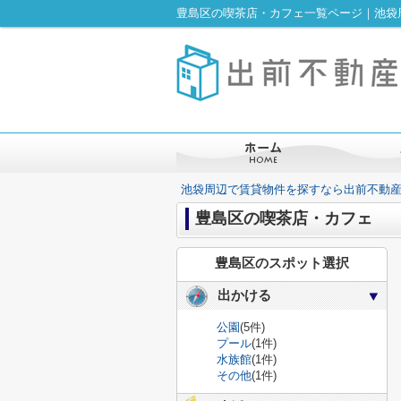
豊島区の喫茶店・カフェ一覧ページ｜池袋
池袋周辺で賃貸物件を探すなら出前不動
豊島区の喫茶店・カフェ
豊島区のスポット選択
出かける
公園
(5件)
プール
(1件)
水族館
(1件)
その他
(1件)