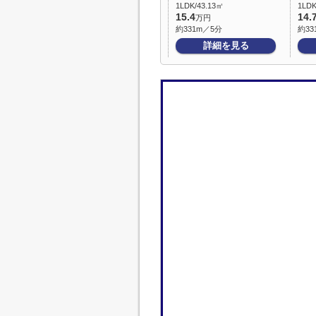
1LDK/43.13㎡
1LDK
15.4
14.
万円
約331m／5分
約33
詳細を見る