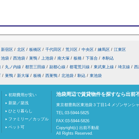
新宿区
/
北区
/
板橋区
/
千代田区
/
荒川区
/
中央区
/
練馬区
/
江東区
池袋
/
西池袋
/
巣鴨
/
上池袋
/
南大塚
/
板橋
/
下落合
/
本駒込
線
/
丸ノ内線
/
都営三田線
/
副都心線
/
都電荒川線
/
東武東上線
/
埼京線
/
西
町
/
巣鴨
/
新大塚
/
板橋
/
西巣鴨
/
北池袋
/
駒込
/
東池袋
池袋周辺で賃貸物件を探すなら出前
初期費用が安い
新築／築浅
東京都豊島区東池袋３丁目1-4 メゾンサンシャイ
ひとり暮らし
TEL:03-5944-5825
ファミリー／カップル
FAX:03-5944-5826
ペット可
Copyright(c) 出前不動産
All Rights Reserved.