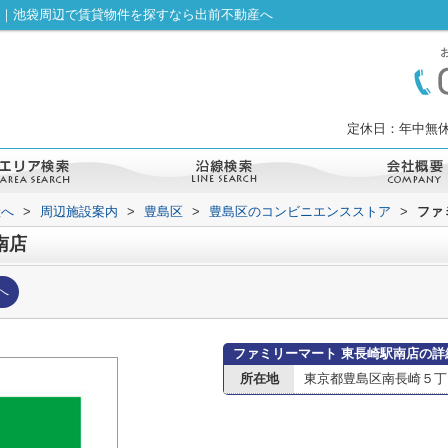
ジ｜池袋周辺で賃貸物件を探すなら出前不動産へ
定休日：年中無休
産へ
>
周辺施設案内
>
豊島区
>
豊島区のコンビニエンスストア
>
ファ
南店
へ
ファミリーマート 東長崎駅南店の詳
所在地
東京都豊島区南長崎５丁目2