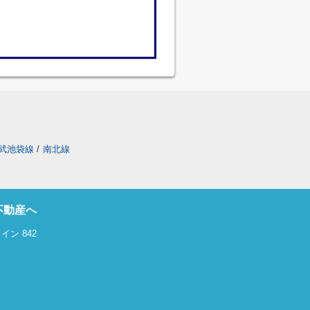
武池袋線
/
南北線
不動産へ
ン 842