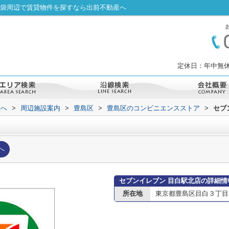
池袋周辺で賃貸物件を探すなら出前不動産へ
定休日：年中無休
産へ
>
周辺施設案内
>
豊島区
>
豊島区のコンビニエンスストア
>
セブ
へ
セブンイレブン 目白駅北店の詳細情
所在地
東京都豊島区目白３丁目1