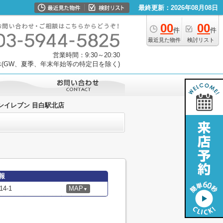
最終更新：2026年08月08日
00
00
件
件
最近見た物件
検討リスト
営業時間：9:30～20:30
(GW、夏季、年末年始等の特定日を除く)
ンイレブン 目白駅北店
報
4-1
MAP
▼