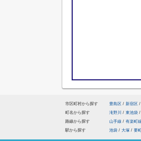
市区町村から探す
豊島区
/
新宿区
/
町名から探す
滝野川
/
東池袋
/
路線から探す
山手線
/
有楽町
駅から探す
池袋
/
大塚
/
要