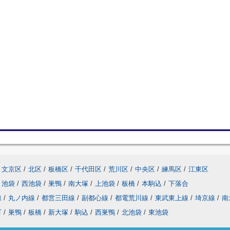
文京区
/
北区
/
板橋区
/
千代田区
/
荒川区
/
中央区
/
練馬区
/
江東区
池袋
/
西池袋
/
巣鴨
/
南大塚
/
上池袋
/
板橋
/
本駒込
/
下落合
線
/
丸ノ内線
/
都営三田線
/
副都心線
/
都電荒川線
/
東武東上線
/
埼京線
/
南
町
/
巣鴨
/
板橋
/
新大塚
/
駒込
/
西巣鴨
/
北池袋
/
東池袋