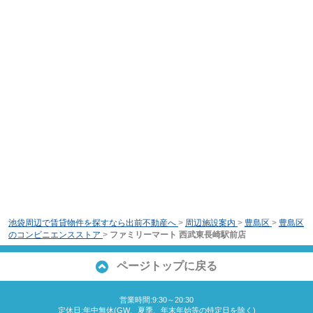
池袋周辺で賃貸物件を探すなら出前不動産へ
>
周辺施設案内
>
豊島区
>
豊島区
のコンビニエンスストア
>
ファミリーマート 西武東長崎駅前店
ページトップに戻る
営業時間:9:30～20:30
定休日:年中無休(GW、夏季、年末年始等の特定日を除く)