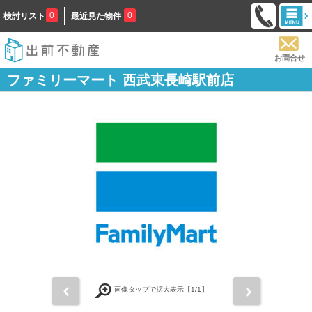
0
0
検討リスト
最近見た物件
お問合せ
ファミリーマート 西武東長崎駅前店
前
次
画像タップで拡大表示【
1
/1】