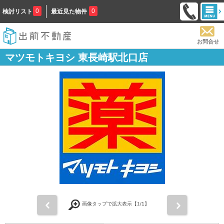
0
0
検討リスト
最近見た物件
お問合せ
マツモトキヨシ 東長崎駅北口店
前
次
画像タップで拡大表示【
1
/1】