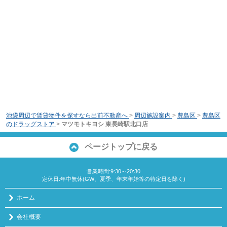
池袋周辺で賃貸物件を探すなら出前不動産へ
>
周辺施設案内
>
豊島区
>
豊島区
のドラッグストア
>
マツモトキヨシ 東長崎駅北口店
ページトップに戻る
営業時間:9:30～20:30
定休日:年中無休(GW、夏季、年末年始等の特定日を除く)
ホーム
会社概要