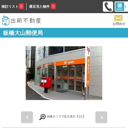
0
0
検討リスト
最近見た物件
お問合せ
板橋大山郵便局
前
次
画像タップで拡大表示【
1
/1】