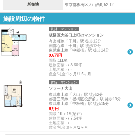
所在地
東京都板橋区大山西町52-12
施設周辺の物件
賃貸｜マンション
板橋区大谷口上町のマンション
有楽町線「千川」駅 徒歩12分
副都心線「千川」駅 徒歩12分
東武東上線「中板橋」駅 徒歩14分
9.6万円
間取:
1LDK
建物面積:
- / 8.60坪
土地面積:
- / -
敷金/礼金:
1ヶ月/1.5ヶ月
賃貸｜マンション
ソラーナ大山
東武東上線「大山」駅 徒歩2分
都営三田線「板橋区役所前」駅 徒歩13分
東武東上線「中板橋」駅 徒歩15分
9万円
間取:
1K＋1S(納戸)
建物面積:
- / 7.54坪
土地面積:
- / -
敷金/礼金:
0ヶ月/2ヶ月