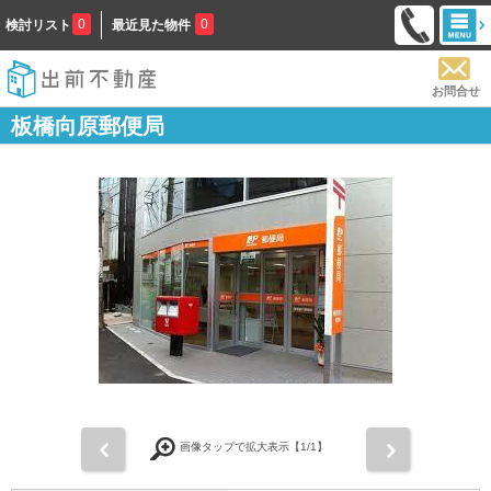
0
0
検討リスト
最近見た物件
お問合せ
板橋向原郵便局
前
次
画像タップで拡大表示【
1
/1】