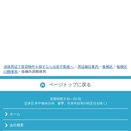
池袋周辺で賃貸物件を探すなら出前不動産へ
>
周辺施設案内
>
板橋区
>
板橋区
の郵便局
>
板橋向原郵便局
ページトップに戻る
営業時間:9:30～20:30
定休日:年中無休(GW、夏季、年末年始等の特定日を除く)
ホーム
会社概要