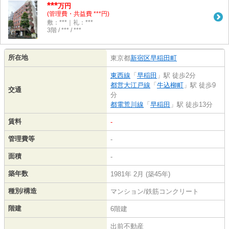
***
万円
(管理費・共益費 ***円)
敷：***｜礼：***
3階 / *** / ***
所在地
東京都
新宿区
早稲田町
東西線
「
早稲田
」駅 徒歩2分
都営大江戸線
「
牛込柳町
」駅 徒歩9
交通
分
都電荒川線
「
早稲田
」駅 徒歩13分
賃料
-
管理費等
-
面積
-
築年数
1981年 2月 (築45年)
種別/構造
マンション/鉄筋コンクリート
階建
6階建
出前不動産