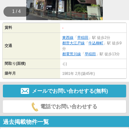
1 / 4
賃料
-
東西線
「
早稲田
」駅 徒歩2分
都営大江戸線
「
牛込柳町
」駅 徒歩9
交通
分
都電荒川線
「
早稲田
」駅 徒歩13分
間取り(面積)
-(-)
築年月
1981年 2月(築45年)
メールでお問い合わせする(無料)
電話でお問い合わせする
過去掲載物件一覧