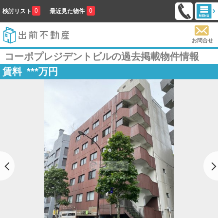
0
0
検討リスト
最近見た物件
お問合せ
コーポプレジデントビルの過去掲載物件情報
賃料
***
万円