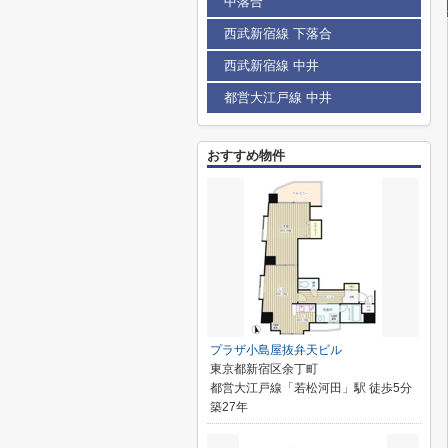
中落合
西武新宿線 下落合
西武新宿線 中井
都営大江戸線 中井
おすすめ物件
プラザ小島屋抜弁天ビル
東京都新宿区余丁町
都営大江戸線「若松河田」駅 徒歩5分
築27年