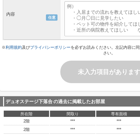
内容
任意
※
利用規約
及び
プライバシーポリシー
を必ずお読みください。左記内容に同
さい。
未入力項目がありま
デュオステージ下落合
の過去に掲載したお部屋
所在階
間取り
専有面積
2階
***
***
2階
***
***