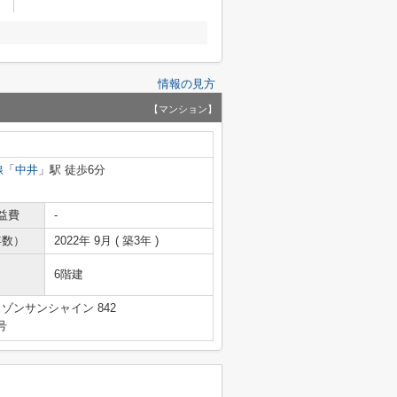
情報の見方
【マンション】
線
「
中井
」駅 徒歩6分
益費
-
年数）
2022年 9月 ( 築3年 )
6階建
ゾンサンシャイン 842
号