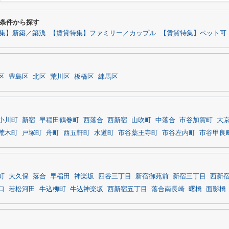
条件から探す
集】新築／築浅
【賃貸特集】ファミリー／カップル
【賃貸特集】ペット可
区
豊島区
北区
荒川区
板橋区
練馬区
小川町
新宿
早稲田鶴巻町
西落合
西新宿
山吹町
中落合
市谷加賀町
大
荒木町
戸塚町
舟町
西五軒町
水道町
市谷薬王寺町
市谷左内町
市谷甲良
町
大久保
落合
早稲田
神楽坂
四谷三丁目
新宿御苑前
新宿三丁目
西新
口
若松河田
牛込柳町
牛込神楽坂
西新宿五丁目
落合南長崎
曙橋
面影橋