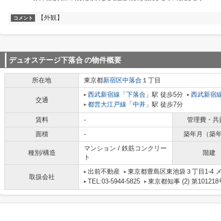
【外観】
コメント
デュオステージ下落合
の物件概要
所在地
東京都
新宿区
中落合
１丁目
西武新宿線
「
下落合
」駅 徒歩5分
西武新宿
交通
都営大江戸線
「
中井
」駅 徒歩7分
賃料
-
管理費・共
面積
-
築年月（築
マンション / 鉄筋コンクリー
種別/構造
階建
ト
出前不動産
東京都豊島区東池袋３丁目1-4 メ
取扱会社
TEL:03-5944-5825
東京都知事 (2) 第101218