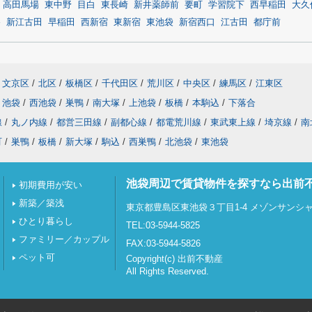
高田馬場
東中野
目白
東長崎
新井薬師前
要町
学習院下
西早稲田
大久
谷
新江古田
早稲田
西新宿
東新宿
東池袋
新宿西口
江古田
都庁前
文京区
/
北区
/
板橋区
/
千代田区
/
荒川区
/
中央区
/
練馬区
/
江東区
池袋
/
西池袋
/
巣鴨
/
南大塚
/
上池袋
/
板橋
/
本駒込
/
下落合
線
/
丸ノ内線
/
都営三田線
/
副都心線
/
都電荒川線
/
東武東上線
/
埼京線
/
南
町
/
巣鴨
/
板橋
/
新大塚
/
駒込
/
西巣鴨
/
北池袋
/
東池袋
池袋周辺で賃貸物件を探すなら出前
初期費用が安い
新築／築浅
東京都豊島区東池袋３丁目1-4 メゾンサンシャイ
ひとり暮らし
TEL:03-5944-5825
ファミリー／カップル
FAX:03-5944-5826
ペット可
Copyright(c) 出前不動産
All Rights Reserved.