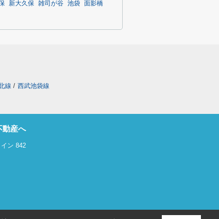
保
新大久保
雑司が谷
池袋
面影橋
北線
/
西武池袋線
不動産へ
ン 842