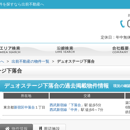
件を探すなら出前不動産へ
定休日：年中無休
産へ
>
出前不動産の物件一覧
>
デュオステージ下落合
ージ下落合
デュオステージ下落合
の過去掲載物件情報
現況の確
所在地
交通
築
西武新宿線
「
下落合
」駅 徒歩5分
東京都
新宿区
中落合
１丁目
6
西武新宿線
「
中井
」駅 徒歩6～7分
鉄
物件情報
周辺施設