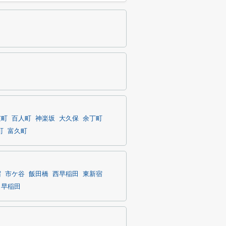
京町
百人町
神楽坂
大久保
余丁町
町
富久町
宿
市ケ谷
飯田橋
西早稲田
東新宿
早稲田