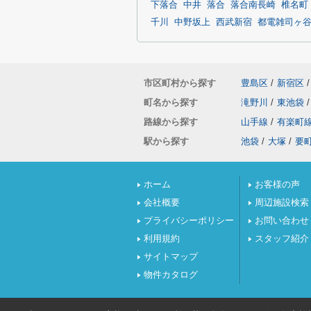
下落合
中井
落合
落合南長崎
椎名町
千川
中野坂上
西武新宿
都電雑司ヶ
市区町村から探す
豊島区
/
新宿区
/
町名から探す
滝野川
/
東池袋
/
路線から探す
山手線
/
有楽町
駅から探す
池袋
/
大塚
/
要
ホーム
お客様の声
会社概要
周辺施設検索
プライバシーポリシー
お問い合わせ
利用規約
スタッフ紹介
サイトマップ
物件カタログ