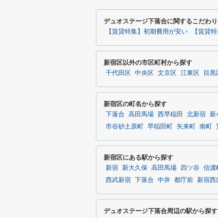
デュオステージ下落合に関するこだわり
【賃貸特集】初期費用が安い
【賃貸特
新宿区以外の市区町村から探す
千代田区
中央区
文京区
江東区
目黒
新宿区の町名から探す
下落合
高田馬場
西早稲田
北新宿
新
市谷砂土原町
早稲田町
矢来町
南町
新宿区にある駅から探す
新宿
新大久保
高田馬場
四ツ谷
信濃
西武新宿
下落合
中井
都庁前
新宿西
デュオステージ下落合周辺の駅から探す