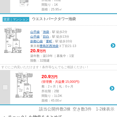
間取り：1K
面積：25.95㎡
ウエストパークタワー池袋
賃貸｜マンション
山手線
「
池袋
」駅 徒歩2分
山手線
「
目白
」駅 徒歩13分
副都心線
「
要町
」駅 徒歩10分
東京都
豊島区
西池袋
３丁目21-13
20.9
万円
築年数：築19年 ｜募集中：
1室
階数：32階建
すぐにご内見いただけます！条件等なんでもご相談ください！
20.9
万
円
(管理費・共益費 15,000円)
敷：2ヶ月｜礼：0ヶ月
所在階：2階
間取り：1LDK
面積：45.00㎡
該当公開件数
2
棟 空き数
3
件
1-2
棟表示