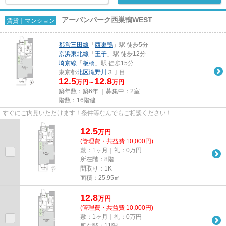
アーバンパーク西巣鴨WEST
賃貸｜マンション
都営三田線
「
西巣鴨
」駅 徒歩5分
京浜東北線
「
王子
」駅 徒歩12分
埼京線
「
板橋
」駅 徒歩15分
東京都
北区
滝野川
３丁目
12.5
12.8
万円～
万円
築年数：築6年 ｜募集中：
2室
階数：16階建
すぐにご内見いただけます！条件等なんでもご相談ください！
12.5
万
円
(管理費・共益費 10,000円)
敷：1ヶ月｜礼：0万円
所在階：8階
間取り：1K
面積：25.95㎡
12.8
万
円
(管理費・共益費 10,000円)
敷：1ヶ月｜礼：0万円
所在階：11階