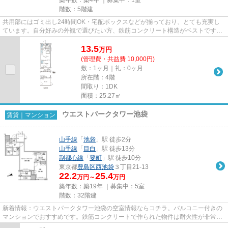
階数：5階建
共用部にはゴミ出し24時間OK・宅配ボックスなどが揃っており、とても充実し
ています。自分好みの外観で選びたい方、鉄筋コンクリート構造がベストです。
徒歩10分に駅のある、ニーズの...
13.5
万
円
(管理費・共益費 10,000円)
敷：1ヶ月｜礼：0ヶ月
所在階：4階
間取り：1DK
面積：25.27㎡
ウエストパークタワー池袋
賃貸｜マンション
山手線
「
池袋
」駅 徒歩2分
山手線
「
目白
」駅 徒歩13分
副都心線
「
要町
」駅 徒歩10分
東京都
豊島区
西池袋
３丁目21-13
22.2
25.4
万円～
万円
築年数：築19年 ｜募集中：
5室
階数：32階建
新着情報：ウエストパークタワー池袋の空室情報ならコチラ。バルコニー付きの
マンションでおすすめです。鉄筋コンクリートで作られた物件は耐火性が非常に
高いです。周辺には、徒歩2分...