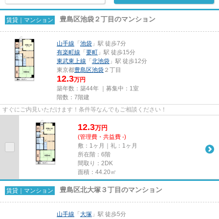
豊島区池袋２丁目のマンション
賃貸｜マンション
山手線
「
池袋
」駅 徒歩7分
有楽町線
「
要町
」駅 徒歩15分
東武東上線
「
北池袋
」駅 徒歩12分
東京都
豊島区
池袋
２丁目
12.3
万円
築年数：築44年 ｜募集中：
1室
階数：7階建
すぐにご内見いただけます！条件等なんでもご相談ください！
12.3
万
円
(管理費・共益費 -)
敷：1ヶ月｜礼：1ヶ月
所在階：6階
間取り：2DK
面積：44.20㎡
豊島区北大塚３丁目のマンション
賃貸｜マンション
山手線
「
大塚
」駅 徒歩5分