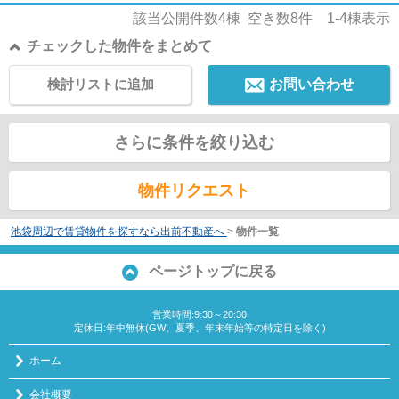
該当公開件数
4
棟 空き数
8
件
1-4
棟表示
チェックした物件をまとめて
検討リストに追加
お問い合わせ
さらに条件を絞り込む
物件リクエスト
池袋周辺で賃貸物件を探すなら出前不動産へ
>
物件一覧
ページトップに戻る
営業時間:9:30～20:30
定休日:年中無休(GW、夏季、年末年始等の特定日を除く)
ホーム
会社概要