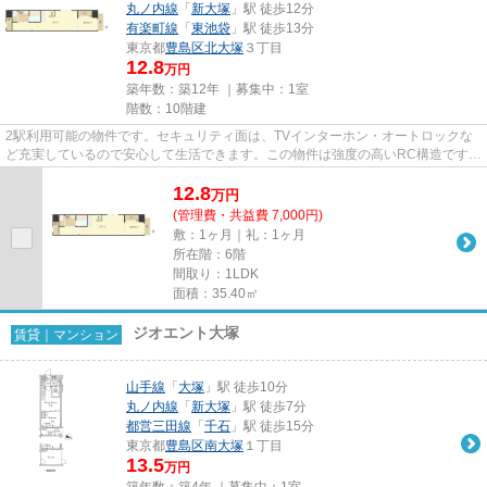
丸ノ内線
「
新大塚
」駅 徒歩12分
有楽町線
「
東池袋
」駅 徒歩13分
東京都
豊島区
北大塚
３丁目
12.8
万円
築年数：築12年 ｜募集中：
1室
階数：10階建
2駅利用可能の物件です。セキュリティ面は、TVインターホン・オートロックな
ど充実しているので安心して生活できます。この物件は強度の高いRC構造です。
駅まで歩いてアクセスできる、...
12.8
万
円
(管理費・共益費 7,000円)
敷：1ヶ月｜礼：1ヶ月
所在階：6階
間取り：1LDK
面積：35.40㎡
ジオエント大塚
賃貸｜マンション
山手線
「
大塚
」駅 徒歩10分
丸ノ内線
「
新大塚
」駅 徒歩7分
都営三田線
「
千石
」駅 徒歩15分
東京都
豊島区
南大塚
１丁目
13.5
万円
築年数：築4年 ｜募集中：
1室