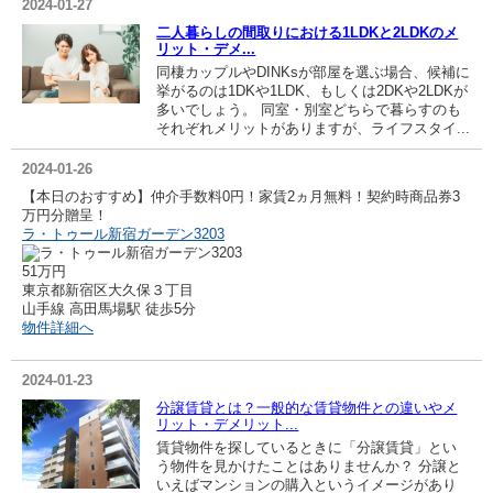
2024-01-27
二人暮らしの間取りにおける1LDKと2LDKのメ
リット・デメ...
同棲カップルやDINKsが部屋を選ぶ場合、候補に
挙がるのは1DKや1LDK、もしくは2DKや2LDKが
多いでしょう。 同室・別室どちらで暮らすのも
それぞれメリットがありますが、ライフスタイ...
2024-01-26
【本日のおすすめ】仲介手数料0円！家賃2ヵ月無料！契約時商品券3
万円分贈呈！
ラ・トゥール新宿ガーデン3203
51万円
東京都新宿区大久保３丁目
山手線 高田馬場駅 徒歩5分
物件詳細へ
2024-01-23
分譲賃貸とは？一般的な賃貸物件との違いやメ
リット・デメリット...
賃貸物件を探しているときに「分譲賃貸」とい
う物件を見かけたことはありませんか？ 分譲と
いえばマンションの購入というイメージがあり