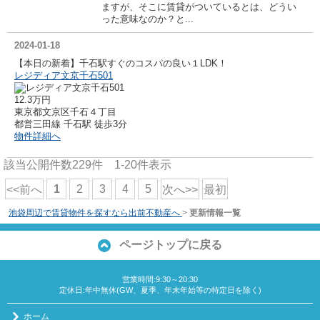
ますが、そこに賃貸がついているとは、どうい
った意味なのか？と...
2024-01-18
【本日の新着】千石駅すぐのコスパの良い１LDK！
レジディア文京千石501
12.3万円
東京都文京区千石４丁目
都営三田線 千石駅 徒歩3分
物件詳細へ
該当公開件数
229
件
1-20
件表示
1
2
3
4
5
<<前へ
次へ>>
最初
池袋周辺で賃貸物件を探すなら出前不動産へ
>
更新情報一覧
ページトップに戻る
営業時間:9:30～20:30
定休日:年中無休(GW、夏季、年末年始等の特定日を除く)
ホーム