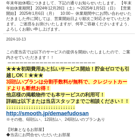
年末年始休暇につきまして、下記の通りお知らせいたします。 【年末
年始休業期間】 2024年12月28日（土）〜2025年1月5日（日） 【営業
開始】 2025年1月6日（月） 10:00～ 休業期間中にお問い合わせいた
だきました件に関しては、営業開始日より順次ご対応させていただき
ます。 ご迷惑をお掛けいたしますが、何卒ご容赦くださいますよう、
よろしくお願い申し上げます。
2024-10-13
この度当店では以下のサービスの提供を
開始いたしましたので、ご案
内させていただきます！！
ーーーーーーーーーーーーーーーーーーーーーー
★★★初期費用あと払いサービス開始！貯金ゼロでも引
越し
OK
！★★★
3
回払いプランは分割手数料が無料で、クレジットカー
ドよりも断然お得！
他店様の掲載物件でも本サービスの利用可！
詳細は以下または当店スタッフまでご相談ください！！
↓↓↓↓
↓↓↓↓
↓↓↓↓
↓↓↓↓
↓↓↓↓
↓↓↓↓
↓↓↓↓
http://smooth.jp/demaefudosan
※その他、
6回払い、
12回払い、24回払いのプランあり
【対象となるお部屋】
◆当店にお問合せいただいたお部屋