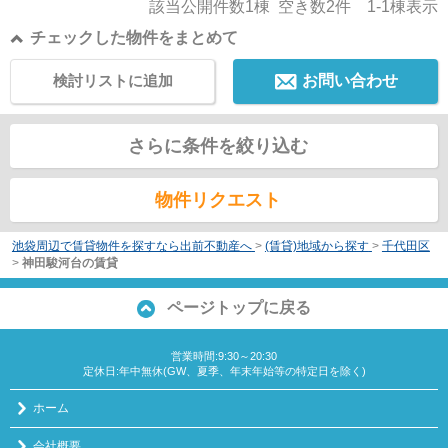
該当公開件数
1
棟 空き数
2
件
1-1
棟表示
チェックした物件をまとめて
検討リストに追加
お問い合わせ
さらに条件を絞り込む
物件リクエスト
池袋周辺で賃貸物件を探すなら出前不動産へ
>
(賃貸)地域から探す
>
千代田区
>
神田駿河台の賃貸
ページトップに戻る
営業時間:9:30～20:30
定休日:年中無休(GW、夏季、年末年始等の特定日を除く)
ホーム
会社概要