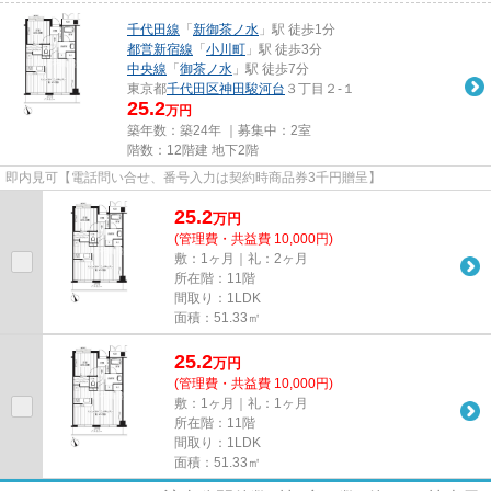
千代田線
「
新御茶ノ水
」駅 徒歩1分
都営新宿線
「
小川町
」駅 徒歩3分
中央線
「
御茶ノ水
」駅 徒歩7分
東京都
千代田区
神田駿河台
３丁目２-１
25.2
万円
築年数：築24年 ｜募集中：
2室
階数：12階建 地下2階
即内見可【電話問い合せ、番号入力は契約時商品券3千円贈呈】
25.2
万
円
(管理費・共益費 10,000円)
敷：1ヶ月｜礼：2ヶ月
所在階：11階
間取り：1LDK
面積：51.33㎡
25.2
万
円
(管理費・共益費 10,000円)
敷：1ヶ月｜礼：1ヶ月
所在階：11階
間取り：1LDK
面積：51.33㎡