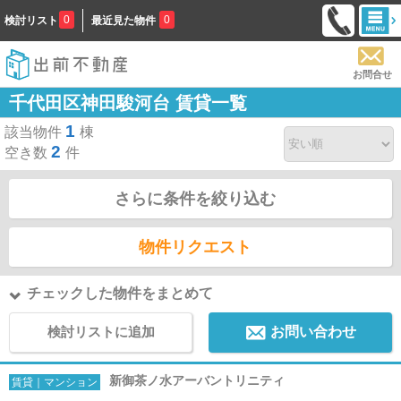
0
0
検討リスト
最近見た物件
お問合せ
千代田区神田駿河台 賃貸一覧
1
該当物件
棟
2
空き数
件
さらに条件を絞り込む
物件リクエスト
チェックした物件をまとめて
検討リストに追加
お問い合わせ
新御茶ノ水アーバントリニティ
賃貸｜マンション