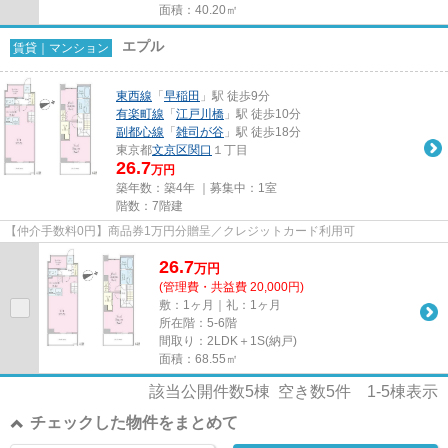
面積：40.20㎡
エプル
賃貸｜マンション
東西線
「
早稲田
」駅 徒歩9分
有楽町線
「
江戸川橋
」駅 徒歩10分
副都心線
「
雑司が谷
」駅 徒歩18分
東京都
文京区
関口
１丁目
26.7
万円
築年数：築4年 ｜募集中：
1室
階数：7階建
【仲介手数料0円】商品券1万円分贈呈／クレジットカード利用可
26.7
万
円
(管理費・共益費 20,000円)
敷：1ヶ月｜礼：1ヶ月
所在階：5-6階
間取り：2LDK＋1S(納戸)
面積：68.55㎡
該当公開件数
5
棟 空き数
5
件
1-5
棟表示
チェックした物件をまとめて