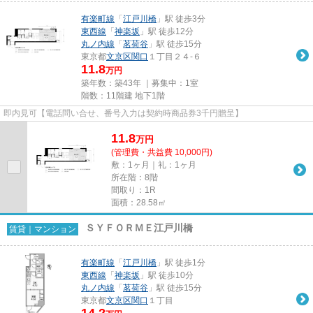
有楽町線
「
江戸川橋
」駅 徒歩3分
東西線
「
神楽坂
」駅 徒歩12分
丸ノ内線
「
茗荷谷
」駅 徒歩15分
東京都
文京区
関口
１丁目２４-６
11.8
万円
築年数：築43年 ｜募集中：
1室
階数：11階建 地下1階
即内見可【電話問い合せ、番号入力は契約時商品券3千円贈呈】
11.8
万
円
(管理費・共益費 10,000円)
敷：1ヶ月｜礼：1ヶ月
所在階：8階
間取り：1R
面積：28.58㎡
ＳＹＦＯＲＭＥ江戸川橋
賃貸｜マンション
有楽町線
「
江戸川橋
」駅 徒歩1分
東西線
「
神楽坂
」駅 徒歩10分
丸ノ内線
「
茗荷谷
」駅 徒歩15分
東京都
文京区
関口
１丁目
14.2