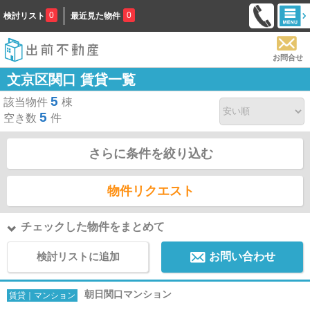
0
0
検討リスト
最近見た物件
お問合せ
文京区関口 賃貸一覧
5
該当物件
棟
5
空き数
件
さらに条件を絞り込む
物件リクエスト
チェックした物件をまとめて
検討リストに追加
お問い合わせ
朝日関口マンション
賃貸｜マンション