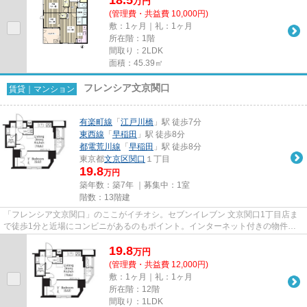
万
円
(管理費・共益費 10,000円)
敷：1ヶ月｜礼：1ヶ月
所在階：1階
間取り：2LDK
面積：45.39㎡
フレンシア文京関口
賃貸｜マンション
有楽町線
「
江戸川橋
」駅 徒歩7分
東西線
「
早稲田
」駅 徒歩8分
都電荒川線
「
早稲田
」駅 徒歩8分
東京都
文京区
関口
１丁目
19.8
万円
築年数：築7年 ｜募集中：
1室
階数：13階建
「フレンシア文京関口」のここがイチオシ。セブンイレブン 文京関口1丁目店ま
で徒歩1分と近場にコンビニがあるのもポイント。インターネット付きの物件で
す。RC構造を生かした耐火、耐...
19.8
万
円
(管理費・共益費 12,000円)
敷：1ヶ月｜礼：1ヶ月
所在階：12階
間取り：1LDK