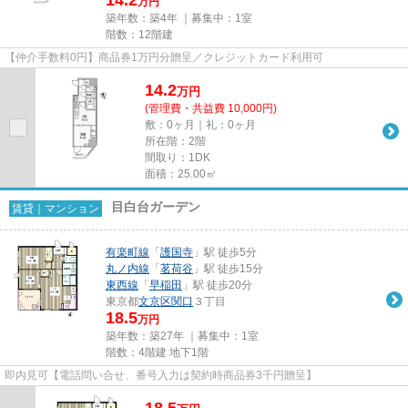
万円
築年数：築4年 ｜募集中：
1室
階数：12階建
【仲介手数料0円】商品券1万円分贈呈／クレジットカード利用可
14.2
万
円
(管理費・共益費 10,000円)
敷：0ヶ月｜礼：0ヶ月
所在階：2階
間取り：1DK
面積：25.00㎡
目白台ガーデン
賃貸｜マンション
有楽町線
「
護国寺
」駅 徒歩5分
丸ノ内線
「
茗荷谷
」駅 徒歩15分
東西線
「
早稲田
」駅 徒歩20分
東京都
文京区
関口
３丁目
18.5
万円
築年数：築27年 ｜募集中：
1室
階数：4階建 地下1階
即内見可【電話問い合せ、番号入力は契約時商品券3千円贈呈】
18.5