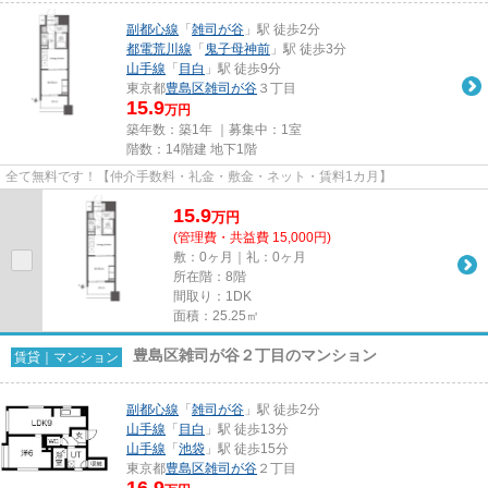
副都心線
「
雑司が谷
」駅 徒歩2分
都電荒川線
「
鬼子母神前
」駅 徒歩3分
山手線
「
目白
」駅 徒歩9分
東京都
豊島区
雑司が谷
３丁目
15.9
万円
築年数：築1年 ｜募集中：
1室
階数：14階建 地下1階
全て無料です！【仲介手数料・礼金・敷金・ネット・賃料1カ月】
15.9
万
円
(管理費・共益費 15,000円)
敷：0ヶ月｜礼：0ヶ月
所在階：8階
間取り：1DK
面積：25.25㎡
豊島区雑司が谷２丁目のマンション
賃貸｜マンション
副都心線
「
雑司が谷
」駅 徒歩2分
山手線
「
目白
」駅 徒歩13分
山手線
「
池袋
」駅 徒歩15分
東京都
豊島区
雑司が谷
２丁目
16.9