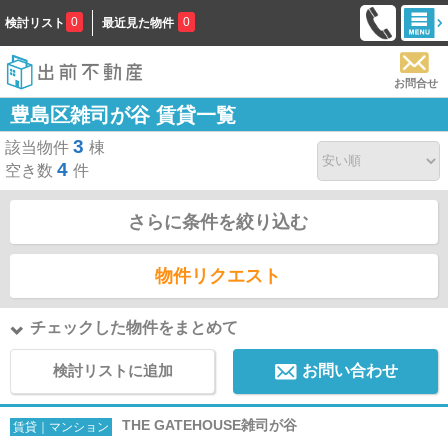
0
0
検討リスト
最近見た物件
お問合せ
豊島区雑司が谷 賃貸一覧
3
該当物件
棟
4
空き数
件
さらに条件を絞り込む
物件リクエスト
チェックした物件をまとめて
検討リストに追加
お問い合わせ
THE GATEHOUSE雑司が谷
賃貸｜マンション