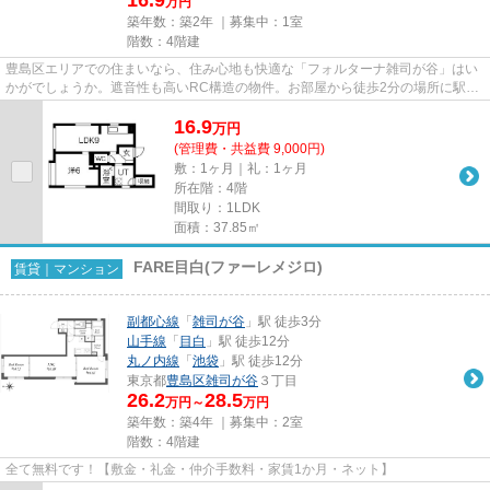
万円
築年数：築2年 ｜募集中：
1室
階数：4階建
豊島区エリアでの住まいなら、住み心地も快適な「フォルターナ雑司が谷」はい
かがでしょうか。遮音性も高いRC構造の物件。お部屋から徒歩2分の場所に駅が
位置するので、毎日の移動時間...
16.9
万
円
(管理費・共益費 9,000円)
敷：1ヶ月｜礼：1ヶ月
所在階：4階
間取り：1LDK
面積：37.85㎡
FARE目白(ファーレメジロ)
賃貸｜マンション
副都心線
「
雑司が谷
」駅 徒歩3分
山手線
「
目白
」駅 徒歩12分
丸ノ内線
「
池袋
」駅 徒歩12分
東京都
豊島区
雑司が谷
３丁目
26.2
28.5
万円～
万円
築年数：築4年 ｜募集中：
2室
階数：4階建
全て無料です！【敷金・礼金・仲介手数料・家賃1か月・ネット】