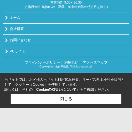
営業時間:9:30～20:30
定休日:年中無休(GW、夏季、年末年始等の特定日を除く)
ホーム
会社概要
お問い合わせ
PCサイト
プライバシーポリシー
利用規約
｜アクセスマップ
｜
Copyright(c) 出前不動産 All rights reserved.
当サイトでは、お客様の当サイト利用状況把握、サービス向上検討を目的と
して、クッキー（Cookie）を使用しています。
詳しくは、当社の
「Cookieの取扱いについて」
をご確認ください。
閉じる