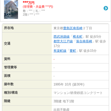
***
万円
(管理費・共益費 ***円)
敷：***｜礼：***
2階 / *** / ***
所在地
東京都
豊島区
南長崎
２丁目
西武池袋線
「
椎名町
」駅 徒歩5分
都営大江戸線
「
落合南長崎
」駅 徒歩
交通
17分
有楽町線
「
要町
」駅 徒歩15分
賃料
-
管理費等
-
面積
-
築年数
1995年 10月 (築30年)
種別/構造
マンション/鉄骨鉄筋コンクリート
階建
3階建 地下1階
出前不動産