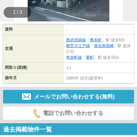
1 / 3
賃料
-
西武池袋線
「
椎名町
」駅 徒歩5分
都営大江戸線
「
落合南長崎
」駅 徒歩
交通
17分
有楽町線
「
要町
」駅 徒歩15分
間取り(面積)
-(-)
築年月
1995年 10月(築30年)
メールでお問い合わせする(無料)
電話でお問い合わせする
過去掲載物件一覧