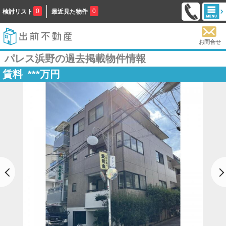
0
0
検討リスト
最近見た物件
お問合せ
パレス浜野の過去掲載物件情報
賃料
***
万円