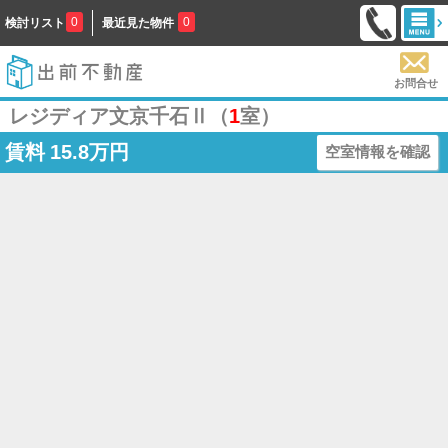
0
0
検討リスト
最近見た物件
お問合せ
レジディア文京千石Ⅱ（
1
室）
賃料
15.8万円
空室情報を確認