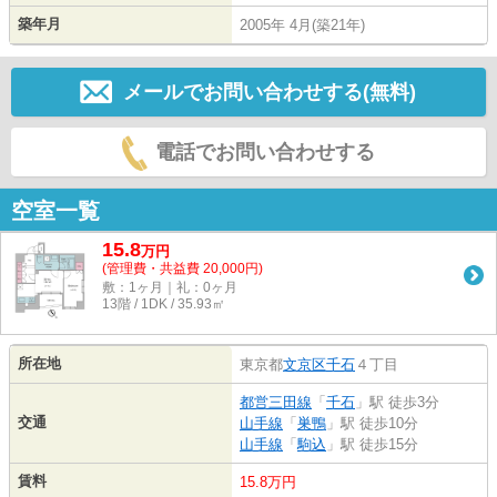
築年月
2005年 4月(築21年)
メールでお問い合わせする(無料)
電話でお問い合わせする
空室一覧
15.8
万
円
(管理費・共益費 20,000円)
敷：1ヶ月｜礼：0ヶ月
13階 / 1DK / 35.93㎡
所在地
東京都
文京区
千石
４丁目
都営三田線
「
千石
」駅 徒歩3分
交通
山手線
「
巣鴨
」駅 徒歩10分
山手線
「
駒込
」駅 徒歩15分
賃料
15.8万円