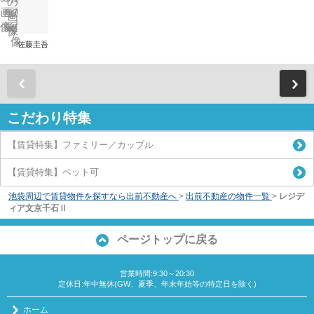
佐藤圭吾
前
こだわり特集
【賃貸特集】ファミリー／カップル
【賃貸特集】ペット可
池袋周辺で賃貸物件を探すなら出前不動産へ
>
出前不動産の物件一覧
>
レジデ
ィア文京千石Ⅱ
ページトップに戻る
営業時間:9:30～20:30
定休日:年中無休(GW、夏季、年末年始等の特定日を除く)
ホーム