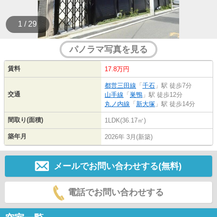
1 / 29
パノラマ写真を見る
賃料
17.8万円
都営三田線
「
千石
」駅 徒歩7分
交通
山手線
「
巣鴨
」駅 徒歩12分
丸ノ内線
「
新大塚
」駅 徒歩14分
間取り(面積)
1LDK(36.17㎡)
築年月
2026年 3月(新築)
メールでお問い合わせする(無料)
電話でお問い合わせする