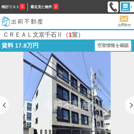
0
0
検討リスト
最近見た物件
お問合せ
ＣＲＥＡＬ文京千石Ⅱ（
1
室）
賃料
17.8万円
空室情報を確認