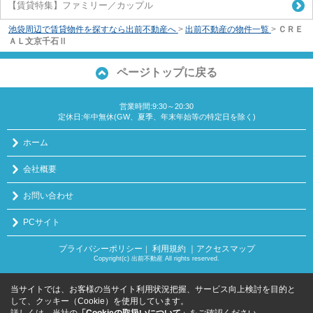
【賃貸特集】ファミリー／カップル
池袋周辺で賃貸物件を探すなら出前不動産へ
>
出前不動産の物件一覧
>
ＣＲＥ
ＡＬ文京千石Ⅱ
ページトップに戻る
営業時間:9:30～20:30
定休日:年中無休(GW、夏季、年末年始等の特定日を除く)
ホーム
会社概要
お問い合わせ
PCサイト
プライバシーポリシー
利用規約
｜アクセスマップ
｜
Copyright(c) 出前不動産 All rights reserved.
当サイトでは、お客様の当サイト利用状況把握、サービス向上検討を目的と
して、クッキー（Cookie）を使用しています。