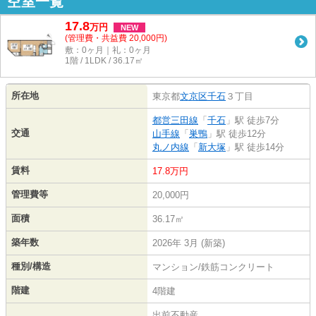
空室一覧
17.8
万
円
NEW
(管理費・共益費 20,000円)
敷：0ヶ月｜礼：0ヶ月
1階 / 1LDK / 36.17㎡
所在地
東京都
文京区
千石
３丁目
都営三田線
「
千石
」駅 徒歩7分
交通
山手線
「
巣鴨
」駅 徒歩12分
丸ノ内線
「
新大塚
」駅 徒歩14分
賃料
17.8万円
管理費等
20,000円
面積
36.17㎡
築年数
2026年 3月 (新築)
種別/構造
マンション/鉄筋コンクリート
階建
4階建
出前不動産