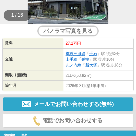
1 / 16
パノラマ写真を見る
賃料
27.1万円
都営三田線
「
千石
」駅 徒歩3分
交通
山手線
「
巣鴨
」駅 徒歩10分
丸ノ内線
「
新大塚
」駅 徒歩18分
間取り(面積)
2LDK(53.92㎡)
築年月
2026年 3月(築1年未満)
メールでお問い合わせする(無料)
電話でお問い合わせする