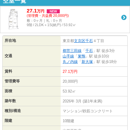
空室一覧
27.1
万
円
NEW
(管理費・共益費 20,000円)
敷：0ヶ月｜礼：0ヶ月
9階 / 2LDK＋1S(納戸) / 53.92㎡
所在地
東京都
文京区
千石
４丁目
都営三田線
「
千石
」駅 徒歩3分
交通
山手線
「
巣鴨
」駅 徒歩10分
丸ノ内線
「
新大塚
」駅 徒歩18分
賃料
27.1万円
管理費等
20,000円
面積
53.92㎡
築年数
2026年 3月 (築1年未満)
種別/構造
マンション/鉄筋コンクリート
階建
10階建