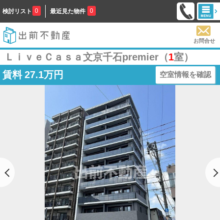
0
0
検討リスト
最近見た物件
お問合せ
ＬｉｖｅＣａｓａ文京千石premier（
1
室）
賃料
27.1万円
空室情報を確認