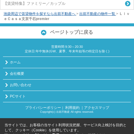
【賃貸特集】ファミリー／カップル
池袋周辺で賃貸物件を探すなら出前不動産へ
>
出前不動産の物件一覧
>
Ｌｉｖ
ｅＣａｓａ文京千石premier
ページトップに戻る
営業時間:9:30～20:30
定休日:年中無休(GW、夏季、年末年始等の特定日を除く)
ホーム
会社概要
お問い合わせ
PCサイト
プライバシーポリシー
利用規約
｜アクセスマップ
｜
Copyright(c) 出前不動産 All rights reserved.
当サイトでは、お客様の当サイト利用状況把握、サービス向上検討を目的と
して、クッキー（Cookie）を使用しています。