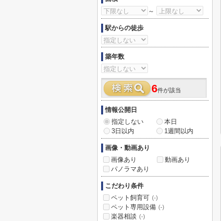
～
駅からの徒歩
築年数
6
件が該当
情報公開日
指定しない
本日
3日以内
1週間以内
画像・動画あり
画像あり
動画あり
パノラマあり
こだわり条件
ペット飼育可
(-)
ペット専用設備
(-)
楽器相談
(-)