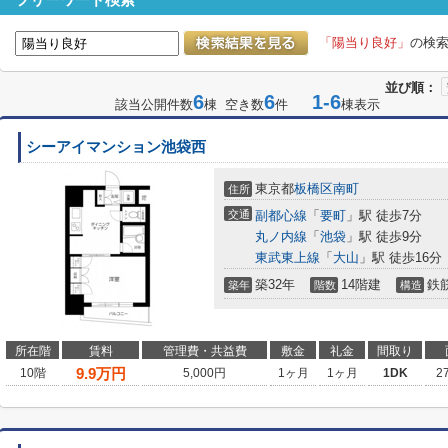
フリーワード検索
「陽当り良好」
の検
並び順：
6
6
1-6
該当公開件数
棟 空き数
件
棟表示
シーアイマンション池袋西
東京都
板橋区
南町
住所
交通
副都心線
「
要町
」駅 徒歩7分
丸ノ内線
「
池袋
」駅 徒歩9分
東武東上線
「
大山
」駅 徒歩16分
築32年
14階建
鉄
築年
階数
構造
所在階
賃料
管理費・共益費
敷金
礼金
間取り
9.9
万円
10階
5,000円
1ヶ月
1ヶ月
1DK
2