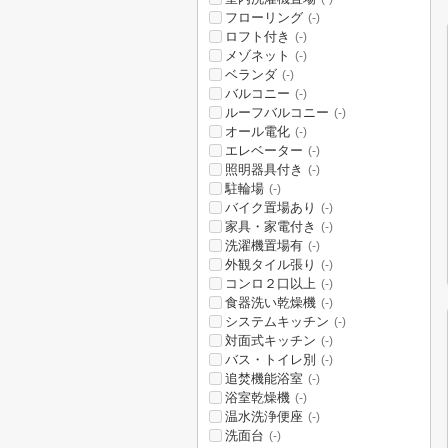
フローリング
(-)
ロフト付き
(-)
メゾネット
(-)
ベランダ
(-)
バルコニー
(-)
ルーフバルコニー
(-)
オール電化
(-)
エレベーター
(-)
照明器具付き
(-)
駐輪場
(-)
バイク置場あり
(-)
家具・家電付き
(-)
洗濯機置場有
(-)
外観タイル張り
(-)
コンロ２口以上
(-)
食器洗い乾燥機
(-)
システムキッチン
(-)
対面式キッチン
(-)
バス・トイレ別
(-)
追焚機能浴室
(-)
浴室乾燥機
(-)
温水洗浄便座
(-)
洗面台
(-)