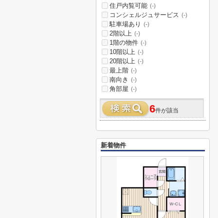
住戸内覧可能
(-)
コンシェルジュサービス
(-)
駐車場あり
(-)
2階以上
(-)
1階の物件
(-)
10階以上
(-)
20階以上
(-)
最上階
(-)
南向き
(-)
角部屋
(-)
6
件が該当
新着物件