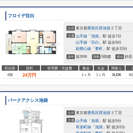
フロイデ目白
東京都
豊島区
西池袋
２丁目
住所
交通
山手線
「
池袋
」駅 徒歩7分
山手線
「
目白
」駅 徒歩9分
副都心線
「
要町
」駅 徒歩10分
築30年
5階建
鉄筋
築年
階数
構造
所在階
賃料
管理費・共益費
敷金
礼金
間取り
24
万円
4階
-
1ヶ月
1ヶ月
3LDK
6
パークアクシス池袋
東京都
豊島区
西池袋
３丁目
住所
交通
山手線
「
池袋
」駅 徒歩5分
有楽町線
「
池袋
」駅 徒歩5分