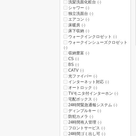
洗髪洗面化粧台
(-)
シャワー
(-)
独立洗面台
(-)
エアコン
(-)
床暖房
(-)
床下収納
(-)
ウォークインクロゼット
(-)
ウォークインシューズクロゼット
(-)
収納豊富
(-)
CS
(-)
BS
(-)
CATV
(-)
光ファイバー
(-)
インターネット対応
(-)
オートロック
(-)
TVモニタ付インターホン
(-)
宅配ボックス
(-)
24時間緊急通報システム
(-)
ディンプルキー
(-)
防犯カメラ
(-)
24時間有人管理
(-)
フロントサービス
(-)
24時間ゴミ出し可
(-)