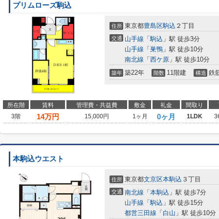
プリムローズ駒込
東京都
豊島区
駒込
２丁目
住所
交通
山手線
「
駒込
」駅 徒歩3分
山手線
「
巣鴨
」駅 徒歩10分
南北線
「
西ケ原
」駅 徒歩10分
築22年
11階建
鉄
築年
階数
構造
所在階
賃料
管理費・共益費
敷金
礼金
間取り
14
万円
0ヶ月
3階
15,000円
1ヶ月
1LDK
3
本駒込ウエスト
東京都
文京区
本駒込
３丁目
住所
交通
南北線
「
本駒込
」駅 徒歩7分
山手線
「
駒込
」駅 徒歩15分
都営三田線
「
白山
」駅 徒歩10分