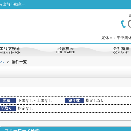
ら出前不動産へ
定休日：年中無休
産へ
>
物件一覧
面積
下限なし～上限なし
築年数
指定しない
間取り
指定なし