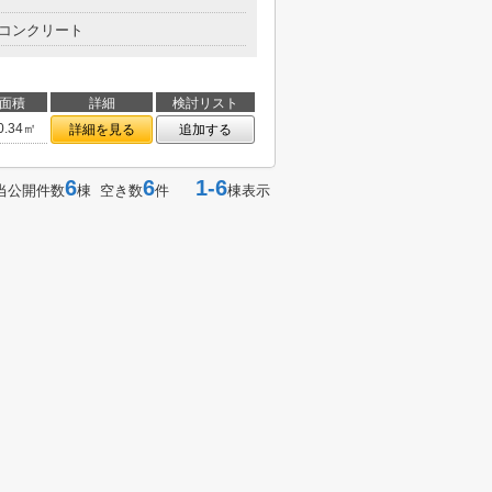
コンクリート
面積
詳細
検討リスト
0.34㎡
詳細を見る
追加する
6
6
1-6
当公開件数
棟 空き数
件
棟表示