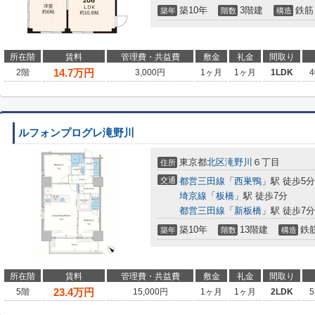
築10年
3階建
鉄筋
築年
階数
構造
所在階
賃料
管理費・共益費
敷金
礼金
間取り
14.7
万円
2階
3,000円
1ヶ月
1ヶ月
1LDK
4
ルフォンプログレ滝野川
東京都
北区
滝野川
６丁目
住所
交通
都営三田線
「
西巣鴨
」駅 徒歩5分
埼京線
「
板橋
」駅 徒歩7分
都営三田線
「
新板橋
」駅 徒歩7分
築10年
13階建
鉄
築年
階数
構造
所在階
賃料
管理費・共益費
敷金
礼金
間取り
23.4
万円
5階
15,000円
1ヶ月
1ヶ月
2LDK
5