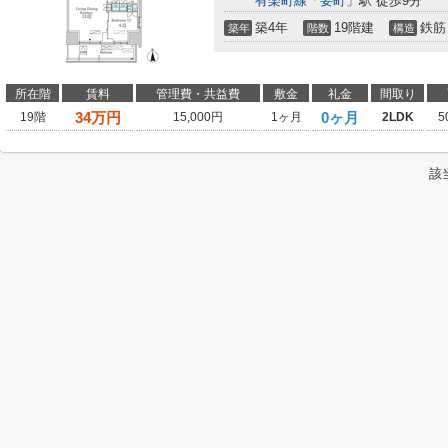
有楽町線
「
要町
」駅 徒歩9分
築4年
19階建
鉄筋
築年
階数
構造
所在階
賃料
管理費・共益費
敷金
礼金
間取り
34
万円
0ヶ月
19階
15,000円
1ヶ月
2LDK
5
該