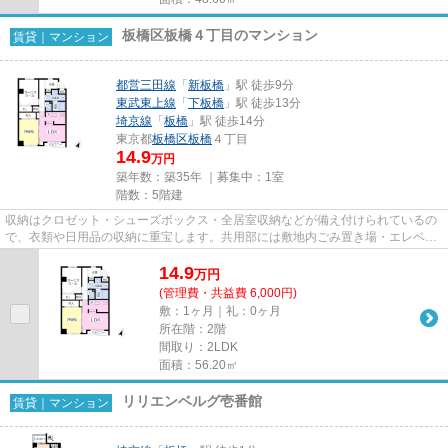
板橋区板橋４丁目のマンション
賃貸｜マンション
都営三田線
「
新板橋
」駅 徒歩9分
東武東上線
「
下板橋
」駅 徒歩13分
埼京線
「
板橋
」駅 徒歩14分
東京都
板橋区
板橋
４丁目
14.9
万円
築年数：築35年 ｜募集中：
1室
階数：5階建
収納はクロゼット・シューズボックス・全居室収納などが備え付けられているの
で、衣類や日用品の収納に重宝します。共用部には敷地内ごみ置き場・エレベー
タなどが揃っており、とても...
14.9
万
円
(管理費・共益費 6,000円)
敷：1ヶ月｜礼：0ヶ月
所在階：2階
間取り：2LDK
面積：56.20㎡
リリエンベルグ壱番館
賃貸｜マンション