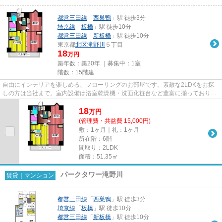
都営三田線
「
西巣鴨
」駅 徒歩3分
埼京線
「
板橋
」駅 徒歩10分
都営三田線
「
新板橋
」駅 徒歩10分
東京都
北区
滝野川
５丁目
18
万円
築年数：築20年 ｜募集中：
1室
階数：15階建
自由にインテリアを楽しめる、フローリングのお部屋です。素敵な2LDKをお探
しの方は当社まで。室内設備は浴室乾燥機・洗面化粧台など豊富に揃っており、
過ごしやすいお部屋になってお...
18
万
円
(管理費・共益費 15,000円)
敷：1ヶ月｜礼：1ヶ月
所在階：6階
間取り：2LDK
面積：51.35㎡
パークタワー滝野川
賃貸｜マンション
都営三田線
「
西巣鴨
」駅 徒歩3分
埼京線
「
板橋
」駅 徒歩10分
都営三田線
「
新板橋
」駅 徒歩10分