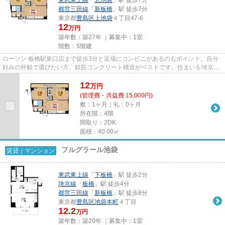
都営三田線
「
新板橋
」駅 徒歩7分
東京都
豊島区
上池袋
４丁目47-6
12
万円
築年数：築27年 ｜募集中：
1室
階数：5階建
ローソン 板橋駅東口店まで徒歩3分と近場にコンビニがあるのもポイント。自分
好みの外観で選びたい方、鉄筋コンクリート構造がベストです。住まいを埼京線
板橋周辺で求めるのであれば...
12
万
円
(管理費・共益費 15,000円)
敷：1ヶ月｜礼：0ヶ月
所在階：4階
間取り：2DK
面積：40.00㎡
フルグラール池袋
賃貸｜マンション
東武東上線
「
下板橋
」駅 徒歩2分
埼京線
「
板橋
」駅 徒歩4分
都営三田線
「
新板橋
」駅 徒歩8分
東京都
豊島区
池袋本町
４丁目
12.2
万円
築年数：築20年 ｜募集中：
1室