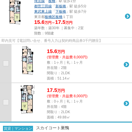
埼京線
「
板橋
」駅 徒歩1分
都営三田線
「
新板橋
」駅 徒歩5分
東武東上線
「
下板橋
」駅 徒歩7分
東京都
板橋区
板橋
１丁目
15.6
17.5
万円～
万円
築年数：築30年 ｜募集中：
2室
階数：9階建
即内見可【電話問い合せ、番号入力は契約時商品券3千円贈呈】
15.6
万
円
(管理費・共益費 8,000円)
敷：1ヶ月｜礼：1ヶ月
所在階：2階
間取り：2LDK
面積：51.14㎡
17.5
万
円
(管理費・共益費 8,000円)
敷：0ヶ月｜礼：1ヶ月
所在階：4階
間取り：2LDK
面積：49.88㎡
スカイコート巣鴨
賃貸｜マンション