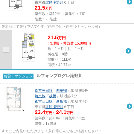
東京都
北区
滝野川
６丁目
21.5
万円
築年数：築12年 ｜募集中：
1室
階数：28階建
先着順にて先行申込受付中（内見予約・内見後キャンセル可）
21.5
万
円
(管理費・共益費 15,000円)
敷：1ヶ月｜礼：1ヶ月
所在階：8階
間取り：1LDK
面積：42.77㎡
ルフォンプログレ滝野川
賃貸｜マンション
都営三田線
「
西巣鴨
」駅 徒歩5分
埼京線
「
板橋
」駅 徒歩7分
都営三田線
「
新板橋
」駅 徒歩7分
東京都
北区
滝野川
６丁目
23.4
24.1
万円～
万円
築年数：築10年 ｜募集中：
2室
階数：13階建
すぐにご内見いただけます！条件等なんでもご相談ください！