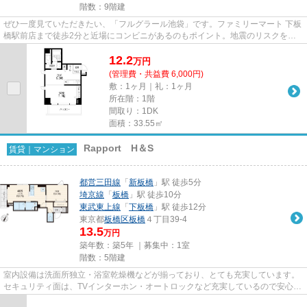
階数：9階建
ぜひ一度見ていただきたい、「フルグラール池袋」です。ファミリーマート 下板
橋駅前店まで徒歩2分と近場にコンビニがあるのもポイント。地震のリスクを抑
えることができるRC構造のマ...
12.2
万
円
(管理費・共益費 6,000円)
敷：1ヶ月｜礼：1ヶ月
所在階：1階
間取り：1DK
面積：33.55㎡
Rapport H＆S
賃貸｜マンション
都営三田線
「
新板橋
」駅 徒歩5分
埼京線
「
板橋
」駅 徒歩10分
東武東上線
「
下板橋
」駅 徒歩12分
東京都
板橋区
板橋
４丁目39-4
13.5
万円
築年数：築5年 ｜募集中：
1室
階数：5階建
室内設備は洗面所独立・浴室乾燥機などが揃っており、とても充実しています。
セキュリティ面は、TVインターホン・オートロックなど充実しているので安心し
て生活できます。遮音性も高...