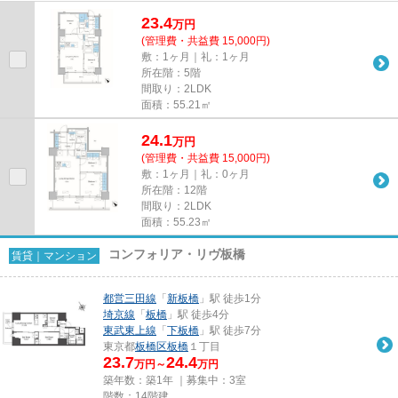
23.4
万
円
(管理費・共益費 15,000円)
敷：1ヶ月｜礼：1ヶ月
所在階：5階
間取り：2LDK
面積：55.21㎡
24.1
万
円
(管理費・共益費 15,000円)
敷：1ヶ月｜礼：0ヶ月
所在階：12階
間取り：2LDK
面積：55.23㎡
コンフォリア・リヴ板橋
賃貸｜マンション
都営三田線
「
新板橋
」駅 徒歩1分
埼京線
「
板橋
」駅 徒歩4分
東武東上線
「
下板橋
」駅 徒歩7分
東京都
板橋区
板橋
１丁目
23.7
24.4
万円～
万円
築年数：築1年 ｜募集中：
3室
階数：14階建