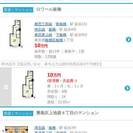
ロワール板橋
賃貸｜マンション
都営三田線
「
新板橋
」駅 徒歩1分
埼京線
「
板橋
」駅 徒歩4分
東武東上線
「
下板橋
」駅 徒歩9分
東京都
板橋区
板橋
１丁目
10
万円
築年数：築13年 ｜募集中：
1室
階数：12階建
即内見可【電話問い合せ、番号入力は契約時商品券3千円贈呈】
10
万
円
(管理費・共益費 -)
敷：1ヶ月｜礼：1ヶ月
所在階：3階
間取り：1K
面積：22.85㎡
豊島区上池袋４丁目のマンション
賃貸｜マンション
埼京線
「
板橋
」駅 徒歩3分
東武東上線
「
北池袋
」駅 徒歩7分