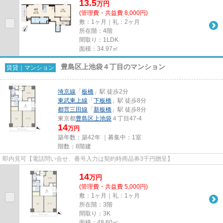
13.5
万
円
(管理費・共益費 8,000円)
敷：1ヶ月｜礼：2ヶ月
所在階：4階
間取り：1LDK
面積：34.97㎡
豊島区上池袋４丁目のマンション
賃貸｜マンション
埼京線
「
板橋
」駅 徒歩2分
東武東上線
「
下板橋
」駅 徒歩8分
都営三田線
「
新板橋
」駅 徒歩8分
東京都
豊島区
上池袋
４丁目47-4
14
万円
築年数：築42年 ｜募集中：
1室
階数：8階建
即内見可【電話問い合せ、番号入力は契約時商品券3千円贈呈】
14
万
円
(管理費・共益費 5,000円)
敷：1ヶ月｜礼：1ヶ月
所在階：3階
間取り：3K
面積：48.60㎡