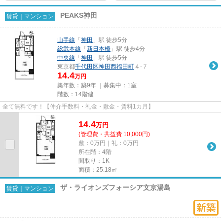
PEAKS神田
賃貸｜マンション
山手線
「
神田
」駅 徒歩5分
総武本線
「
新日本橋
」駅 徒歩4分
中央線
「
神田
」駅 徒歩5分
東京都
千代田区
神田西福田町
４-７
14.4
万円
築年数：築9年 ｜募集中：
1室
階数：14階建
全て無料です！【仲介手数料・礼金・敷金・賃料1カ月】
14.4
万
円
(管理費・共益費 10,000円)
敷：0万円｜礼：0万円
所在階：4階
間取り：1K
面積：25.18㎡
ザ・ライオンズフォーシア文京湯島
賃貸｜マンション