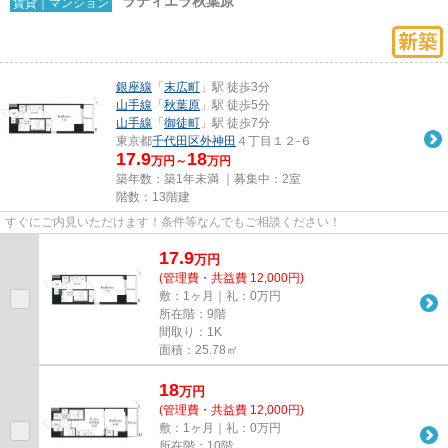
ラティエラ秋葉原
賃貸｜マンション
銀座線
「
末広町
」駅 徒歩3分
山手線
「
秋葉原
」駅 徒歩5分
山手線
「
御徒町
」駅 徒歩7分
東京都
千代田区
外神田
４丁目１２-６
17.9
18
万円～
万円
築年数：築1年未満 ｜募集中：
2室
階数：13階建
すぐにご内見いただけます！条件等なんでもご相談ください！
17.9
万
円
(管理費・共益費 12,000円)
敷：1ヶ月｜礼：0万円
所在階：9階
間取り：1K
面積：25.78㎡
18
万
円
(管理費・共益費 12,000円)
敷：1ヶ月｜礼：0万円
所在階：10階