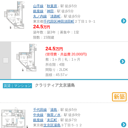
山手線
「
秋葉原
」駅 徒歩5分
銀座線
「
神田
」駅 徒歩5分
丸ノ内線
「
淡路町
」駅 徒歩5分
東京都
千代田区
神田須田町
２丁目１９-１
24.5
万円
築年数：築3年 ｜募集中：
1室
階数：15階建
24.5
万
円
(管理費・共益費 20,000円)
敷：1ヶ月｜礼：1ヶ月
所在階：4階
間取り：2LDK
面積：45.57㎡
クラリティア文京湯島
賃貸｜マンション
千代田線
「
湯島
」駅 徒歩5分
中央線
「
御茶ノ水
」駅 徒歩9分
銀座線
「
末広町
」駅 徒歩7分
東京都
文京区
湯島
３丁目５-１２