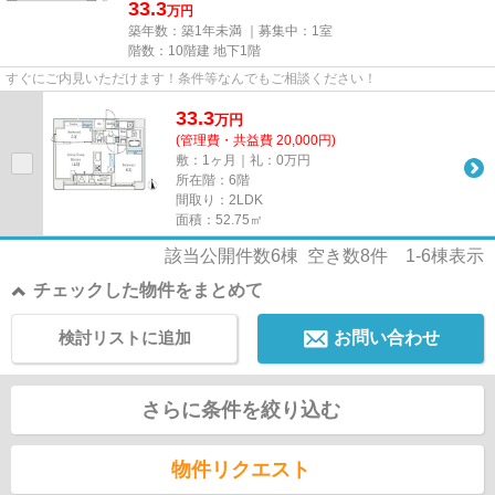
33.3
万円
築年数：築1年未満 ｜募集中：
1室
階数：10階建 地下1階
すぐにご内見いただけます！条件等なんでもご相談ください！
33.3
万
円
(管理費・共益費 20,000円)
敷：1ヶ月｜礼：0万円
所在階：6階
間取り：2LDK
面積：52.75㎡
該当公開件数
6
棟 空き数
8
件
1-6
棟表示
チェックした物件をまとめて
検討リストに追加
お問い合わせ
さらに条件を絞り込む
物件リクエスト