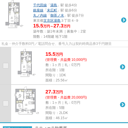
千代田線
「
湯島
」駅 徒歩4分
銀座線
「
末広町
」駅 徒歩6分
丸ノ内線
「
御茶ノ水
」駅 徒歩7分
東京都
文京区
湯島
３丁目４-９
15.5
27.3
万円～
万円
築年数：築1年未満 ｜募集中：
2室
階数：14階建 地下1階
礼金・仲介手数料0円／電話問合せ、番号入力は契約時商品券3千円贈呈
15.5
万
円
(管理費・共益費 10,000円)
敷：1ヶ月｜礼：0万円
所在階：1階
間取り：1DK
面積：25.56㎡
27.3
万
円
(管理費・共益費 20,000円)
敷：1ヶ月｜礼：0万円
所在階：5階
間取り：2LDK
面積：46.15㎡