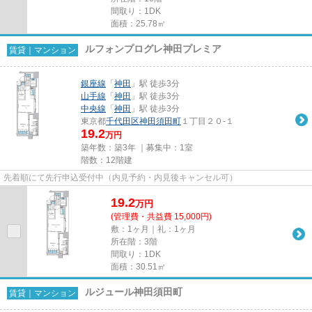
間取り：1DK
面積：25.78㎡
ルフォンプログレ神田プレミア
賃貸｜マンション
銀座線
「
神田
」駅 徒歩3分
山手線
「
神田
」駅 徒歩3分
中央線
「
神田
」駅 徒歩3分
東京都
千代田区
神田須田町
１丁目２０-１
19.2
万円
築年数：築3年 ｜募集中：
1室
階数：12階建
先着順にて先行申込受付中（内見予約・内見後キャンセル可）
19.2
万
円
(管理費・共益費 15,000円)
敷：1ヶ月｜礼：1ヶ月
所在階：3階
間取り：1DK
面積：30.51㎡
ルジュール神田須田町
賃貸｜マンション