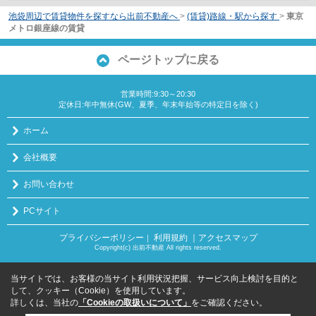
池袋周辺で賃貸物件を探すなら出前不動産へ
>
(賃貸)路線・駅から探す
>
東京
メトロ銀座線の賃貸
ページトップに戻る
営業時間:9:30～20:30
定休日:年中無休(GW、夏季、年末年始等の特定日を除く)
ホーム
会社概要
お問い合わせ
PCサイト
プライバシーポリシー
利用規約
｜アクセスマップ
｜
Copyright(c) 出前不動産 All rights reserved.
当サイトでは、お客様の当サイト利用状況把握、サービス向上検討を目的と
して、クッキー（Cookie）を使用しています。
詳しくは、当社の
「Cookieの取扱いについて」
をご確認ください。