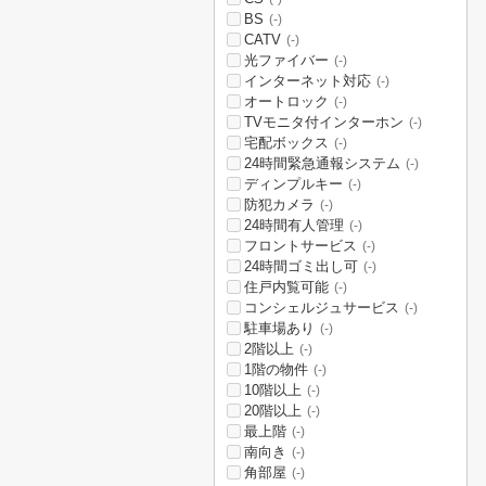
BS
(-)
CATV
(-)
光ファイバー
(-)
インターネット対応
(-)
オートロック
(-)
TVモニタ付インターホン
(-)
宅配ボックス
(-)
24時間緊急通報システム
(-)
ディンプルキー
(-)
防犯カメラ
(-)
24時間有人管理
(-)
フロントサービス
(-)
24時間ゴミ出し可
(-)
住戸内覧可能
(-)
コンシェルジュサービス
(-)
駐車場あり
(-)
2階以上
(-)
1階の物件
(-)
10階以上
(-)
20階以上
(-)
最上階
(-)
南向き
(-)
角部屋
(-)