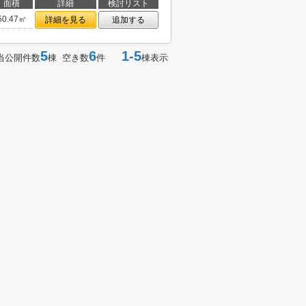
面積
詳細
検討リスト
50.47㎡
詳細を見る
追加する
5
6
1-5
当公開件数
棟 空き数
件
棟表示