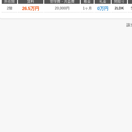
所在階
賃料
管理費・共益費
敷金
礼金
間取り
26.5
万円
0万円
2階
20,000円
1ヶ月
2LDK
該