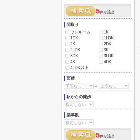
5
件が該当
間取り
ワンルーム
1K
1DK
1LDK
2K
2DK
2LDK
3K
3DK
3LDK
4K
4DK
4LDK以上
面積
～
駅からの徒歩
築年数
5
件が該当