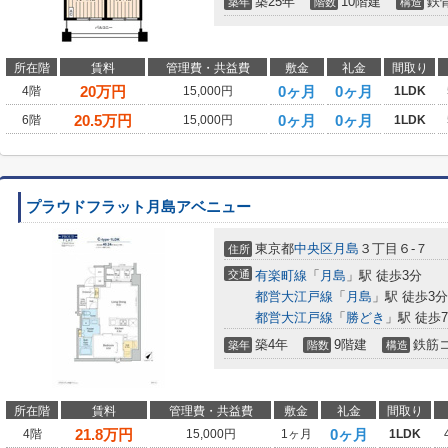
築25年
10階建
鉄
築年
階数
構造
所在階
賃料
管理費・共益費
敷金
礼金
間取り
20
万円
0ヶ月
0ヶ月
4階
15,000円
1LDK
20.5
万円
0ヶ月
0ヶ月
6階
15,000円
1LDK
プラウドフラット月島アベニュー
東京都
中央区
月島
３丁目６-７
住所
交通
有楽町線
「
月島
」駅 徒歩3分
都営大江戸線
「
月島
」駅 徒歩3分
都営大江戸線
「
勝どき
」駅 徒歩
築4年
9階建
鉄筋
築年
階数
構造
所在階
賃料
管理費・共益費
敷金
礼金
間取り
21.8
万円
0ヶ月
4階
15,000円
1ヶ月
1LDK