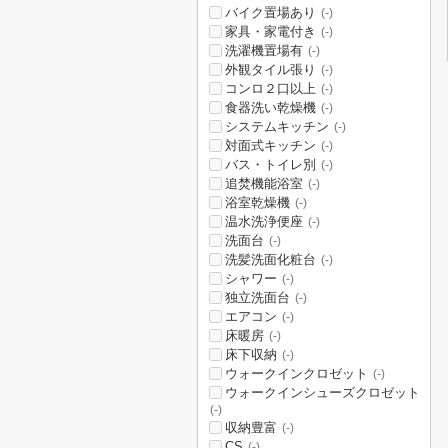
バイク置場あり
(-)
家具・家電付き
(-)
洗濯機置場有
(-)
外観タイル張り
(-)
コンロ２口以上
(-)
食器洗い乾燥機
(-)
システムキッチン
(-)
対面式キッチン
(-)
バス・トイレ別
(-)
追焚機能浴室
(-)
浴室乾燥機
(-)
温水洗浄便座
(-)
洗面台
(-)
洗髪洗面化粧台
(-)
シャワー
(-)
独立洗面台
(-)
エアコン
(-)
床暖房
(-)
床下収納
(-)
ウォークインクロゼット
(-)
ウォークインシューズクロゼット
(-)
収納豊富
(-)
CS
(-)