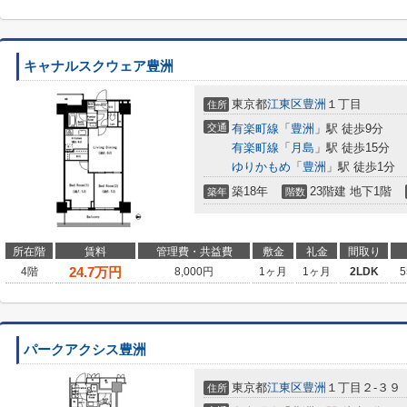
キャナルスクウェア豊洲
東京都
江東区
豊洲
１丁目
住所
交通
有楽町線
「
豊洲
」駅 徒歩9分
有楽町線
「
月島
」駅 徒歩15分
ゆりかもめ
「
豊洲
」駅 徒歩1分
築18年
23階建 地下1階
築年
階数
所在階
賃料
管理費・共益費
敷金
礼金
間取り
24.7
万円
4階
8,000円
1ヶ月
1ヶ月
2LDK
5
パークアクシス豊洲
東京都
江東区
豊洲
１丁目２-３９
住所