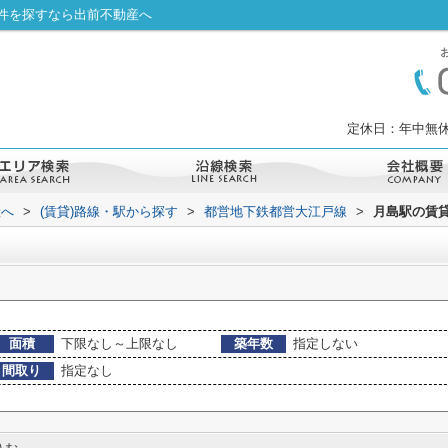
件を探すなら出前不動産へ
定休日：年中無休
産へ
>
(賃貸)路線・駅から探す
>
都営地下鉄都営大江戸線
>
月島駅の賃
面積
下限なし～上限なし
築年数
指定しない
間取り
指定なし