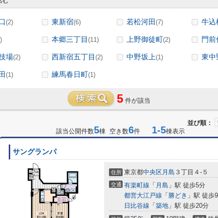
込む
口
東新宿
若松河田
牛込
(2)
(6)
(7)
本郷三丁目
上野御徒町
門前
)
(11)
(2)
技場
西新宿五丁目
中野坂上
東中
(2)
(2)
(1)
田
練馬春日町
(1)
(1)
5
件が該当
並び順：
5
6
1-5
該当公開件数
棟 空き数
件
棟表示
サングランパ
東京都
中央区
月島
３丁目４-５
住所
交通
有楽町線
「
月島
」駅 徒歩5分
都営大江戸線
「
勝どき
」駅 徒歩
日比谷線
「
築地
」駅 徒歩20分