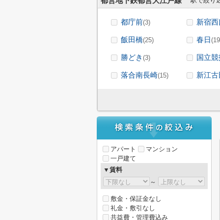
都営地下鉄都営大江戸線
駅で絞り
都庁前
新宿西
(3)
飯田橋
春日
(25)
(19
勝どき
国立競
(3)
落合南長崎
新江古
(15)
アパート
マンション
一戸建て
▼賃料
～
敷金・保証金なし
礼金・敷引なし
共益費・管理費込み