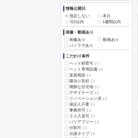
情報公開日
指定しない
本日
3日以内
1週間以内
画像・動画あり
画像あり
動画あり
パノラマあり
こだわり条件
ペット飼育可
(-)
ペット専用設備
(-)
楽器相談
(-)
陽当り良好
(-)
閑静な住宅地
(-)
デザイナーズ
(-)
リノベーション済
(-)
保証人不要
(-)
事務所可
(-)
２人入居可
(-)
バリアフリー
(-)
分割可
(-)
分譲タイプ
(-)