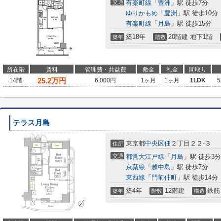
交通
有楽町線
「
豊洲
」駅 徒歩7分
ゆりかもめ
「
豊洲
」駅 徒歩10分
有楽町線
「
月島
」駅 徒歩15分
築18年
20階建 地下1階
築年
階数
所在階
賃料
管理費・共益費
敷金
礼金
間取り
25.2
万円
14階
6,000円
1ヶ月
1ヶ月
1LDK
5
テラス月島
東京都
中央区
佃
２丁目２２-３
住所
交通
都営大江戸線
「
月島
」駅 徒歩3分
京葉線
「
越中島
」駅 徒歩7分
東西線
「
門前仲町
」駅 徒歩14分
築4年
12階建
鉄筋
築年
階数
構造