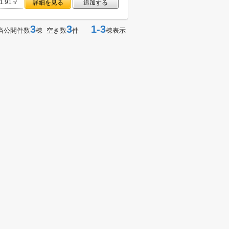
1.91㎡
詳細を見る
追加する
3
3
1-3
当公開件数
棟 空き数
件
棟表示