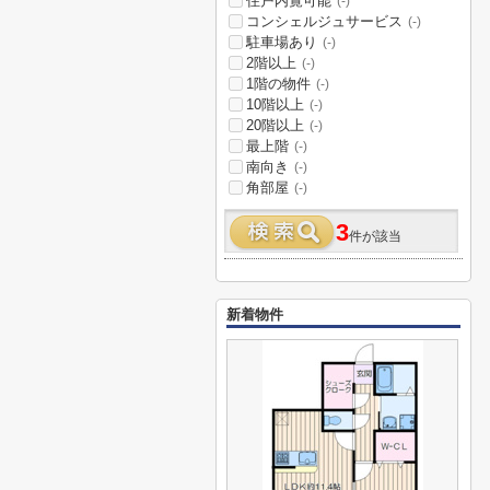
住戸内覧可能
(-)
コンシェルジュサービス
(-)
駐車場あり
(-)
2階以上
(-)
1階の物件
(-)
10階以上
(-)
20階以上
(-)
最上階
(-)
南向き
(-)
角部屋
(-)
3
件が該当
新着物件