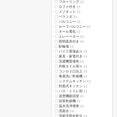
フローリング
(-)
ロフト付き
(-)
メゾネット
(-)
ベランダ
(-)
バルコニー
(-)
ルーフバルコニー
(-)
オール電化
(-)
エレベーター
(-)
照明器具付き
(-)
駐輪場
(-)
バイク置場あり
(-)
家具・家電付き
(-)
洗濯機置場有
(-)
外観タイル張り
(-)
コンロ２口以上
(-)
食器洗い乾燥機
(-)
システムキッチン
(-)
対面式キッチン
(-)
バス・トイレ別
(-)
追焚機能浴室
(-)
浴室乾燥機
(-)
温水洗浄便座
(-)
洗面台
(-)
洗髪洗面化粧台
(-)