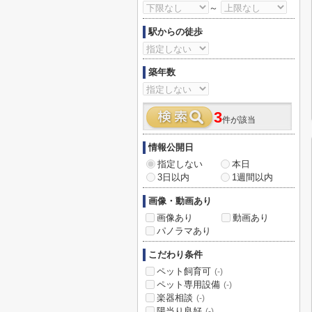
～
駅からの徒歩
築年数
3
件が該当
情報公開日
指定しない
本日
3日以内
1週間以内
画像・動画あり
画像あり
動画あり
パノラマあり
こだわり条件
ペット飼育可
(-)
ペット専用設備
(-)
楽器相談
(-)
陽当り良好
(-)