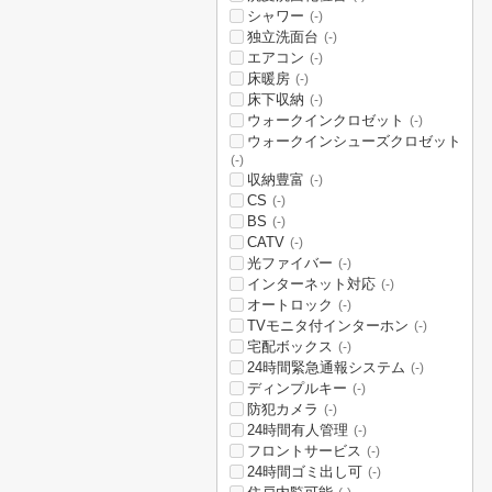
シャワー
(-)
独立洗面台
(-)
エアコン
(-)
床暖房
(-)
床下収納
(-)
ウォークインクロゼット
(-)
ウォークインシューズクロゼット
(-)
収納豊富
(-)
CS
(-)
BS
(-)
CATV
(-)
光ファイバー
(-)
インターネット対応
(-)
オートロック
(-)
TVモニタ付インターホン
(-)
宅配ボックス
(-)
24時間緊急通報システム
(-)
ディンプルキー
(-)
防犯カメラ
(-)
24時間有人管理
(-)
フロントサービス
(-)
24時間ゴミ出し可
(-)