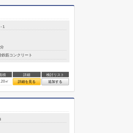
-１
5分
骨鉄筋コンクリート
面積
詳細
検討リスト
3.20㎡
詳細を見る
追加する
８