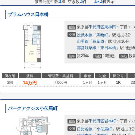
3
3
1-3
該当公開件数
棟 空き数
件
棟表示
プラムハウス日本橋
東京都
千代田区
東神田
１丁目１３
住所
交通
総武本線
「
馬喰町
」駅 徒歩3分
山手線
「
秋葉原
」駅 徒歩10分
都営浅草線
「
東日本橋
」駅 徒歩
築23年
10階建
鉄
築年
階数
構造
所在階
賃料
管理費・共益費
敷金
礼金
間取り
14
万円
2階
7,000円
1ヶ月
1ヶ月
1K
2
パークアクシス小伝馬町
東京都
千代田区
岩本町
１丁目７-
住所
交通
日比谷線
「
小伝馬町
」駅 徒歩3分