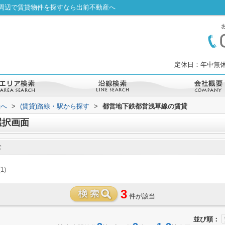
周辺で賃貸物件を探すなら出前不動産へ
定休日：年中無休
産へ
>
(賃貸)路線・駅から探す
>
都営地下鉄都営浅草線の賃貸
選択画面
む
(1)
3
件が該当
並び順：