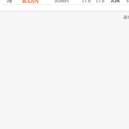
35.5
万円
2階
20,000円
1ヶ月
1ヶ月
2LDK
6
該