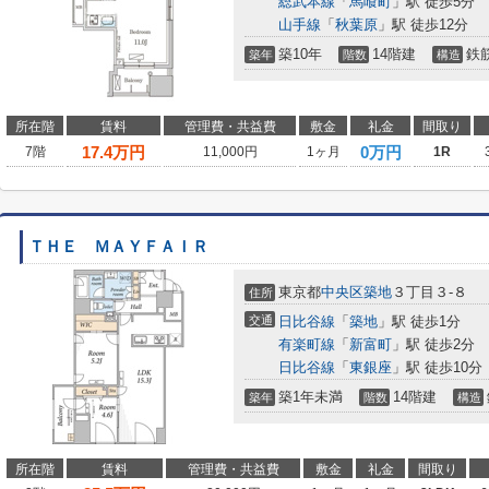
総武本線
「
馬喰町
」駅 徒歩5分
山手線
「
秋葉原
」駅 徒歩12分
築10年
14階建
鉄
築年
階数
構造
所在階
賃料
管理費・共益費
敷金
礼金
間取り
17.4
万円
0万円
7階
11,000円
1ヶ月
1R
ＴＨＥ ＭＡＹＦＡＩＲ
東京都
中央区
築地
３丁目３-８
住所
交通
日比谷線
「
築地
」駅 徒歩1分
有楽町線
「
新富町
」駅 徒歩2分
日比谷線
「
東銀座
」駅 徒歩10分
築1年未満
14階建
築年
階数
構造
所在階
賃料
管理費・共益費
敷金
礼金
間取り